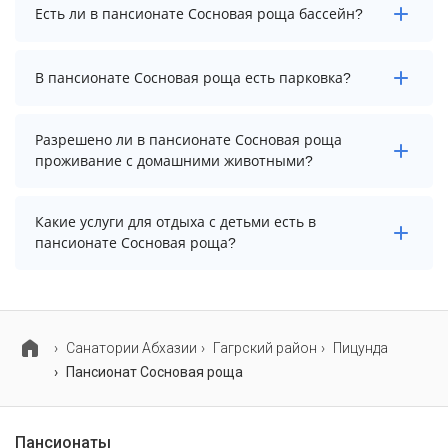
Заезд возможен после 14:00, а выезд необходимо
Есть ли в пансионате Сосновая роща бассейн?
осуществить до 12:00.
В пансионате Сосновая роща есть открытый бассейн.
В пансионате Сосновая роща есть парковка?
В пансионате Сосновая роща есть парковка,
Разрешено ли в пансионате Сосновая роща
уточните информацию перед бронированием у
проживание с домашними животными?
менеджера, возможно, услуга оплачивается отдельно.
Проживание с домашними животными запрещено.
Какие услуги для отдыха с детьми есть в
пансионате Сосновая роща?
Для детей в пансионате Сосновая роща работает
анимационный персонал и детская площадка.
Cанатории Абхазии
Гагрский район
Пицунда
Пансионат Сосновая роща
Пансионаты