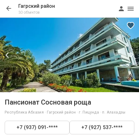
Гагрский район
30 объектов
1/33
Пансионат Сосновая роща
Республика Абхазия · Гагрский район · г. Пицунда · п. Алахадзы
+7 (937) 091-****
+7 (927) 537-****