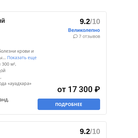
ий
9.2
/10
7 отзывов
болезни крови и
ы
…
Показать еще
300 м²,
дой
,
ода «ауадхара»
от 17 300 ₽
анд.
ПОДРОБНЕЕ
9.2
/10