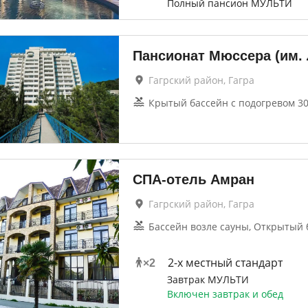
Полный пансион МУЛЬТИ
Пансионат Мюссера (им. 
Гагрский район, Гагра
Крытый бассейн с подогревом 30
СПА-отель Амран
Гагрский район, Гагра
Бассейн возле сауны, Открытый 
2-x местный стандарт
×
2
Завтрак МУЛЬТИ
Включен завтрак и обед