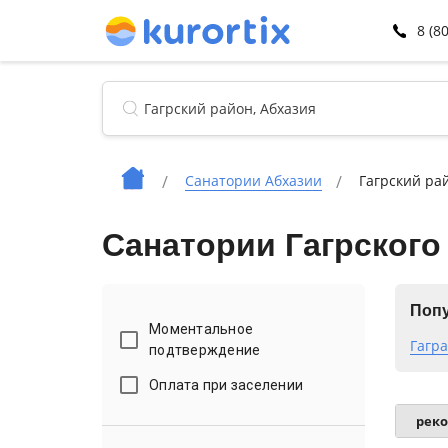
8 (8
Санатории Абхазии
Гагрский ра
Санатории Гагрского
Попу
Моментальное
Гагра
подтверждение
Оплата при заселении
рек