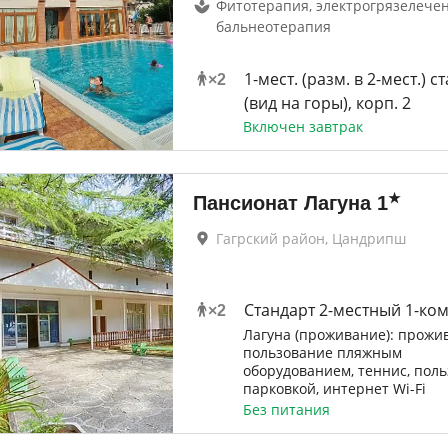
Фитотерапия, электрогрязелечен
бальнеотерапия
1-мест. (разм. в 2-мест.) ст
×
2
(вид на горы), корп. 2
Включен завтрак
★
Пансионат Лагуна
1
Гагрский район, Цандрипш
Стандарт 2-местный 1-ко
×
2
Лагуна (проживание): прожи
пользование пляжным
оборудованием, теннис, пол
парковкой, интернет Wi-Fi
Без питания