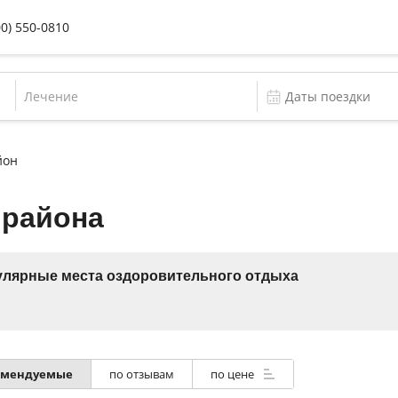
00) 550-0810
Лечение
йон
 района
лярные места оздоровительного отдыха
омендуемые
по отзывам
по цене