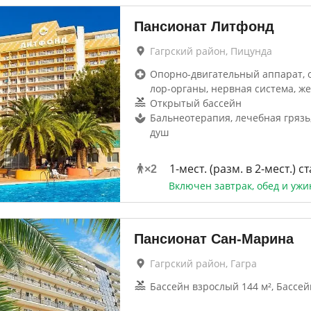
Пансионат Литфонд
Гагрский район, Пицунда
Опорно-двигательный аппарат, 
лор-органы, нервная система, же
Открытый бассейн
Бальнеотерапия, лечебная грязь
душ
1-мест. (разм. в 2-мест.) ст
×
2
Включен завтрак, обед и ужи
Пансионат Сан-Марина
Гагрский район, Гагра
Бассейн взрослый 144 м², Бассей