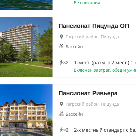
Без питания
Пансионат Пицунда ОП
Гагрский район, Пицунда
Бассейн
1-мест. (разм. в 2-мест.) 1 
×
2
Включен завтрак, обед и ужи
Пансионат Ривьера
Гагрский район, Пицунда
Бассейн
2-x местный стандарт с б
×
2