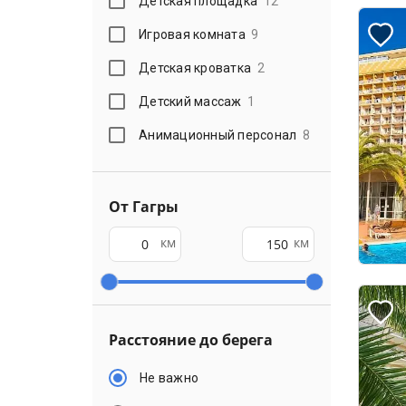
Детская площадка
12
Игровая комната
9
Детская кроватка
2
Детский массаж
1
Анимационный персонал
8
От Гагры
км
км
Расстояние до берега
Не важно