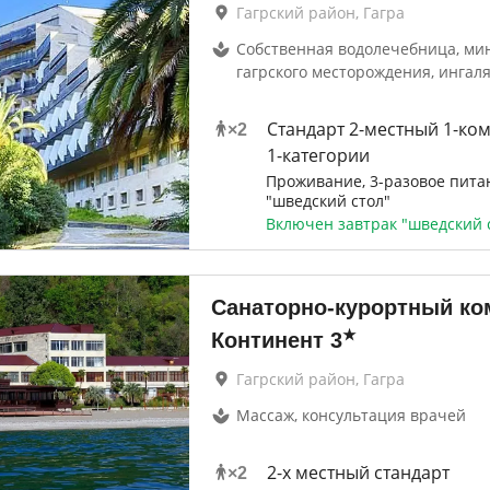
Гагрский район, Гагра
Собственная водолечебница, ми
гагрского месторождения, ингал
Стандарт 2-местный 1-ко
×
2
1-категории
Проживание, 3-разовое пита
"шведский стол"
Включен завтрак "шведский 
Санаторно-курортный ко
★
Континент
3
Гагрский район, Гагра
Массаж, консультация врачей
2-x местный стандарт
×
2