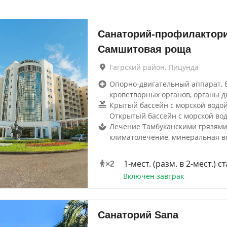
Санаторий-профилактор
Самшитовая роща
Гагрский район, Пицунда
Опорно-двигательный аппарат, 
кроветворных органов, органы д
Крытый бассейн с морской водой 
Открытый бассейн с морской во
Лечение Тамбуканскими грязями
климатолечение, минеральная в
1-мест. (разм. в 2-мест.) ст
×
2
Включен завтрак
Санаторий Sana