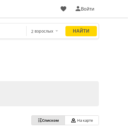
Войти
Списком
На карте