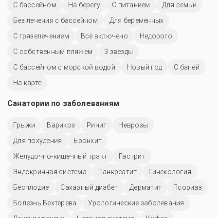
C бассейном
На берегу
С питанием
Для семьи
Без лечения с бассейном
Для беременных
С грязелечением
Всё включено
Недорого
С собственным пляжем
3 звезды
С бассейном с морской водой
Новый год
С баней
На карте
Санатории по заболеваниям
Грыжи
Варикоз
Ринит
Неврозы
Для похудения
Бронхит
Желудочно-кишечный тракт
Гастрит
Эндокринная система
Панкреатит
Гинекология
Бесплодие
Сахарный диабет
Дерматит
Псориаз
Болезнь Бехтерева
Урологические заболевания