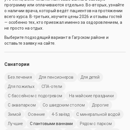
программу или оплачиваются отдельно. Во-вторых, узнайте
о наличии врача, который ведёт пациентов на протяжении
всего курса. В-третьих, изучите цены 2026 и отзывы гостей
— особенно тех, кто приезжал именно за оздоровлением, а
не просто на отдых.
Выберите подходящий вариант в Гагрском районе и
оставьте заявку на сайте.
Санатории
Без лечения
Для пенсионеров
Для детей
Для пожилых
СПА-отели
С бассейном с подогревом
На майские праздники
С аквапарком
Со шведским столом
Дорогие
Зимой
Осенние
4-5 звёзд
С минеральной водой
Лучшие
С пантовыми ваннами
Рядом с парком