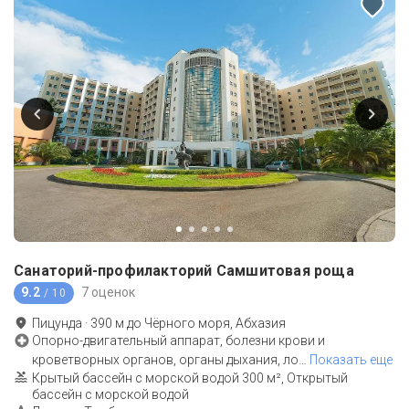
Санаторий-профилакторий Самшитовая роща
9.2
7 оценок
/ 10
Пицунда
·
390
м до
Чёрного моря, Абхазия
Опорно-двигательный аппарат, болезни крови и
кроветворных органов, органы дыхания, ло
…
Показать еще
Крытый бассейн с морской водой 300 м², Открытый
бассейн с морской водой