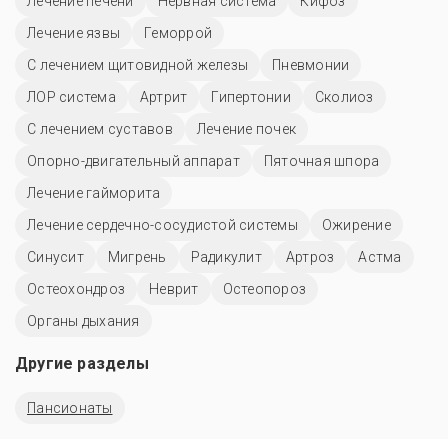
Лечение печени
Нервная система
Кифоз
Лечение язвы
Геморрой
С лечением щитовидной железы
Пневмонии
ЛОР система
Артрит
Гипертонии
Сколиоз
С лечением суставов
Лечение почек
Опорно-двигательный аппарат
Пяточная шпора
Лечение гайморита
Лечение сердечно-сосудистой системы
Ожирение
Синусит
Мигрень
Радикулит
Артроз
Астма
Остеохондроз
Неврит
Остеопороз
Органы дыхания
Другие разделы
Пансионаты