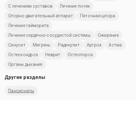
С лечением суставов
Лечение почек
Опорно-двигательный аппарат
Пяточная шпора
Лечение гайморита
Лечение сердечно-сосудистой системы
Ожирение
Синусит
Мигрень
Радикулит
Артроз
Астма
Остеохондроз
Неврит
Остеопороз
Органы дыхания
Другие разделы
Пансионаты