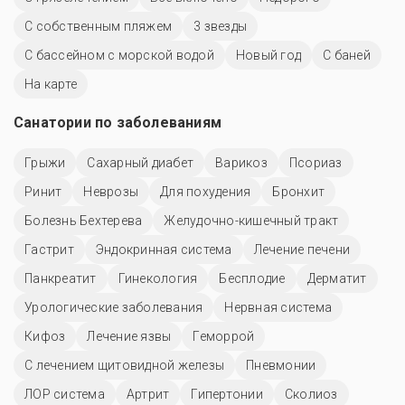
С собственным пляжем
3 звезды
С бассейном с морской водой
Новый год
С баней
На карте
Санатории по заболеваниям
Грыжи
Сахарный диабет
Варикоз
Псориаз
Ринит
Неврозы
Для похудения
Бронхит
Болезнь Бехтерева
Желудочно-кишечный тракт
Гастрит
Эндокринная система
Лечение печени
Панкреатит
Гинекология
Бесплодие
Дерматит
Урологические заболевания
Нервная система
Кифоз
Лечение язвы
Геморрой
С лечением щитовидной железы
Пневмонии
ЛОР система
Артрит
Гипертонии
Сколиоз