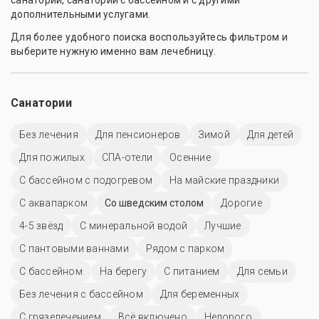
санатории, санатории с бассейном и с другими
дополнительными услугами.
Для более удобного поиска воспользуйтесь фильтром и
выберите нужную именно вам лечебницу.
Санатории
Без лечения
Для пенсионеров
Зимой
Для детей
Для пожилых
СПА-отели
Осенние
С бассейном с подогревом
На майские праздники
С аквапарком
Со шведским столом
Дорогие
4-5 звёзд
С минеральной водой
Лучшие
С пантовыми ваннами
Рядом с парком
C бассейном
На берегу
С питанием
Для семьи
Без лечения с бассейном
Для беременных
С грязелечением
Всё включено
Недорого