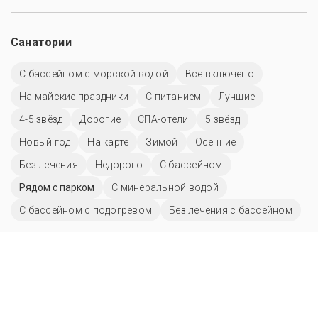
Санатории
С бассейном с морской водой
Всё включено
На майские праздники
С питанием
Лучшие
4-5 звёзд
Дорогие
СПА-отели
5 звёзд
Новый год
На карте
Зимой
Осенние
Без лечения
Недорого
C бассейном
Рядом с парком
С минеральной водой
С бассейном с подогревом
Без лечения с бассейном