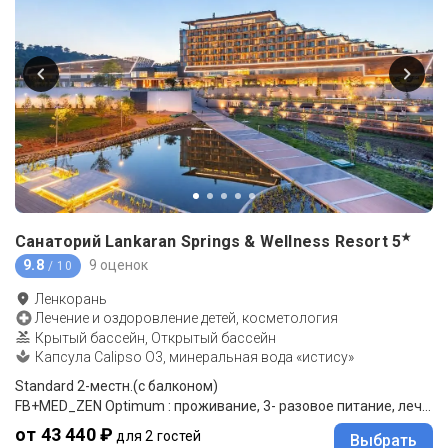
★
Санаторий Lankaran Springs & Wellness Resort
5
9.8
9 оценок
/ 10
Ленкорань
Лечение и оздоровление детей, косметология
Крытый бассейн, Открытый бассейн
Капсула Calipso O3, минеральная вода «истису»
Standard 2-местн.(с балконом)
FB+MED_ZEN Optimum : проживание, 3- разовое питание, лечение
от 43 440 ₽
для 2 гостей
Выбрать