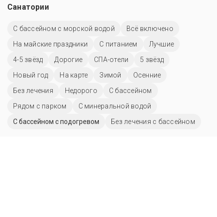
Санатории
С бассейном с морской водой
Всё включено
На майские праздники
С питанием
Лучшие
4-5 звёзд
Дорогие
СПА-отели
5 звёзд
Новый год
На карте
Зимой
Осенние
Без лечения
Недорого
C бассейном
Рядом с парком
С минеральной водой
С бассейном с подогревом
Без лечения с бассейном