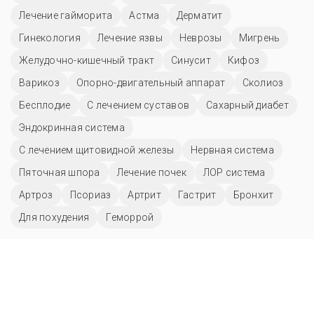
Лечение гайморита
Астма
Дерматит
Гинекология
Лечение язвы
Неврозы
Мигрень
Желудочно-кишечный тракт
Синусит
Кифоз
Варикоз
Опорно-двигательный аппарат
Сколиоз
Бесплодие
С лечением суставов
Сахарный диабет
Эндокринная система
С лечением щитовидной железы
Нервная система
Пяточная шпора
Лечение почек
ЛОР система
Артроз
Псориаз
Артрит
Гастрит
Бронхит
Для похудения
Геморрой