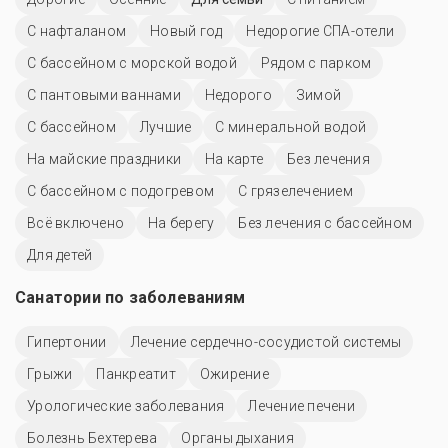
С нафталаном
Новый год
Недорогие СПА-отели
С бассейном с морской водой
Рядом с парком
С пантовыми ваннами
Недорого
Зимой
C бассейном
Лучшие
С минеральной водой
На майские праздники
На карте
Без лечения
С бассейном с подогревом
С грязелечением
Всё включено
На берегу
Без лечения с бассейном
Для детей
Санатории по заболеваниям
Гипертонии
Лечение сердечно-сосудистой системы
Грыжи
Панкреатит
Ожирение
Урологические заболевания
Лечение печени
Болезнь Бехтерева
Органы дыхания