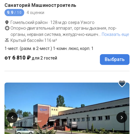
Санаторий Машиностроитель
9.9
4 оценки
/ 10
Гомельский район
·
128
м до
озера Узкого
Опорно-двигательный аппарат, органы дыхания, лор-
органы, нервная система, желудочно-кишеч
…
Показать еще
Крытый бассейн 116 м²
1-мест. (разм. в 2-мест.) 1-комн. люкс, корп. 1
от 6 810 ₽
для 2 гостей
Выбрать