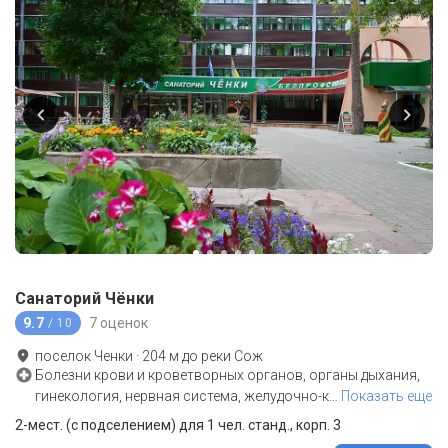
Санаторий Чёнки
9.7
7 оценок
/ 10
поселок Ченки
·
204
м до
реки Сож
Болезни крови и кроветворных органов, органы дыхания,
гинекология, нервная система, желудочно-к
…
Показать еще
2-мест. (с подселением) для 1 чел. станд., корп. 3