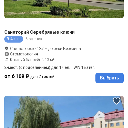
Санаторий Серебряные ключи
9.4
6 оценок
/ 10
Светлогорск
·
187
м до
реки Березина
Стоматология
Крытый бассейн 213 м²
2-мест. (с подселением) для 1 чел. TWIN 1 катег.
от 6 109 ₽
для 2 гостей
Выбрать