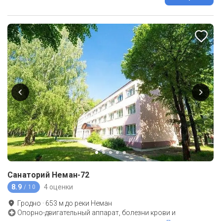
Санаторий Неман-72
8.9
4 оценки
/ 10
Гродно
·
653
м до
реки Неман
Опорно-двигательный аппарат, болезни крови и