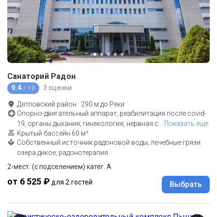
Санаторий Радон
9.4
3 оценки
/ 10
Дятловский район
·
290
м до
Реки
Опорно-двигательный аппарат, реабилитация после covid-
19, органы дыхания, гинекология, нервная с
…
Показать еще
Крытый бассейн 60 м²
Собственный источник радоновой воды, лечебные грязи
озера дикое, радонотерапия
2-мест. (с подселением) катег. А
от 6 525 ₽
для 2 гостей
Выбрать