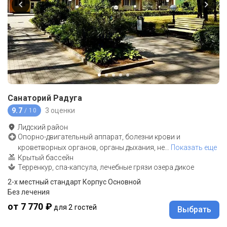
Санаторий Радуга
9.7
3 оценки
/ 10
Лидский район
Опорно-двигательный аппарат, болезни крови и
кроветворных органов, органы дыхания, не
…
Показать еще
Крытый бассейн
Терренкур, спа-капсула, лечебные грязи озера дикое
2-x местный стандарт Корпус Основной
Без лечения
от 7 770 ₽
для 2 гостей
Выбрать