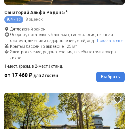
★
Санаторий Альфа Радон
5
9.4
8 оценок
/ 10
Дятловский район
Опорно-двигательный аппарат, гинекология, нервная
система, лечение и оздоровление детей, энд
…
Показать еще
Крытый бассейн в аквазоне 125 м²
Электролечение, радонотерапия, лечебные грязи озера
дикое
1-мест. (разм. в 2-мест.) станд.
от 17 468 ₽
для 2 гостей
Выбрать