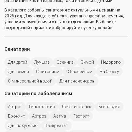
рассчитаны как на взрослых, так и на семьи с детьми.
В каталоге собраны санатория с актуальными ценами на
2026 год. Для каждого объекта указаны профили лечения,
условия размещения и отзывы отдыхающих. Выберите
подходящий вариант и забронируйте путёвку онлайн.
Санатории
Для детей
Лучшие
Осенние
Зимой
Недорого
Для семьи
С питанием
C бассейном
На берегу
С минеральной водой
Для пенсионеров
Санатории по заболеваниям
Артрит
Гинекология
Лечение почек
Бесплодие
Бронхит
Артроз
Астма
Гастрит
Для похудения
Панкреатит