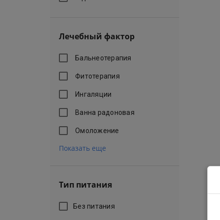
Лечебный фактор
Бальнеотерапия
Фитотерапия
Ингаляции
Ванна радоновая
Омоложение
Показать еще
Тип питания
Без питания