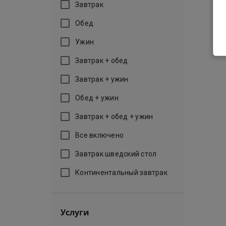
Завтрак
Обед
Ужин
Завтрак + обед
Завтрак + ужин
Обед + ужин
Завтрак + обед + ужин
Все включено
Завтрак шведский стол
Континентальный завтрак
Услуги