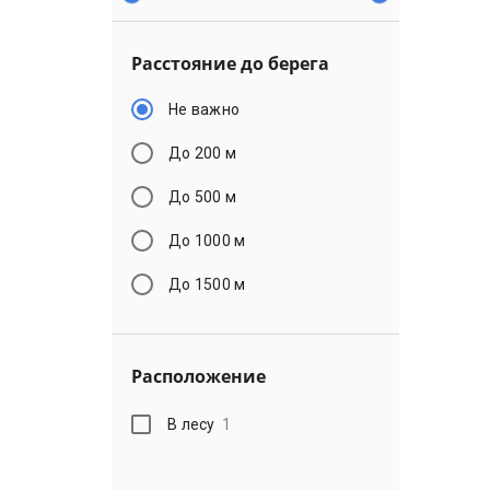
Расстояние до берега
Не важно
До 200 м
До 500 м
До 1000 м
До 1500 м
Расположение
В лесу
1