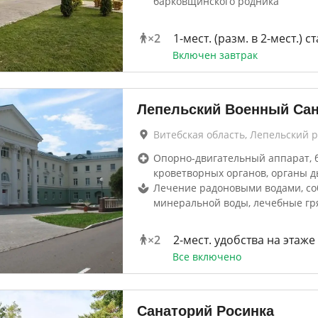
барковщинского родника
×
2
1-мест. (разм. в 2-мест.) ст
Включен завтрак
Лепельский Военный Са
Витебская область, Лепельский 
Опорно-двигательный аппарат, 
кроветворных органов, органы д
Лечение радоновыми водами, с
минеральной воды, лечебные гр
×
2
2-мест. удобства на этаже
Все включено
Санаторий Росинка