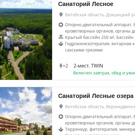
Санаторий Лесное
Витебская область, Докшицкий р
Опорно-двигательный аппарат, 
кроветворных органов, органы д
Крытый бассейн 250 м², Бассейн 
Гидрокинезотерапия, янтарная к
сакскими грязями
×
2
2-мест. TWIN
Включен завтрак, обед и ужи
Санаторий Лесные озера
Витебская область, Верхнедвинс
Опорно-двигательный аппарат, 
кроветворных органов, органы д
Терренкур, фитотерапия, минера