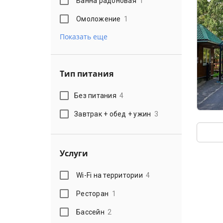
Ванна радоновая
1
Омоложение
1
Показать еще
Тип питания
Без питания
4
Завтрак + обед + ужин
3
Услуги
Wi-Fi на территории
4
Ресторан
1
Бассейн
2