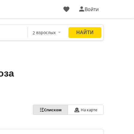
Войти
оза
Списком
На карте