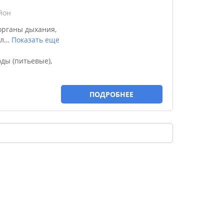
йон
органы дыхания,
л
…
Показать еще
ды (питьевые),
ПОДРОБНЕЕ