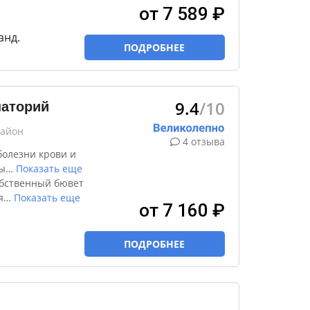
от 7 589 ₽
анд.
ПОДРОБНЕЕ
9.4
/10
наторий
район
4 отзыва
болезни крови и
ы
…
Показать еще
обственный бювет
я
…
Показать еще
от 7 160 ₽
ПОДРОБНЕЕ