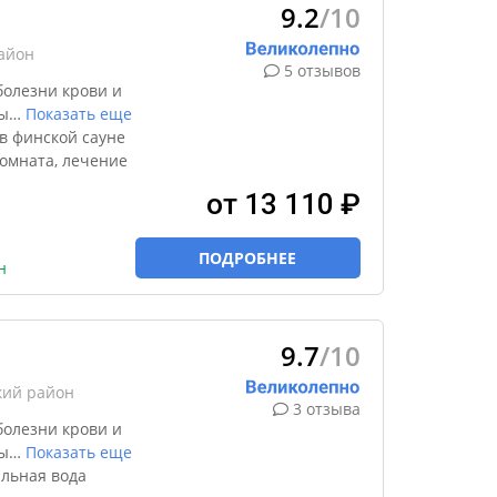
9.2
/10
айон
5 отзывов
болезни крови и
ы
…
Показать еще
в финской сауне
омната, лечение
от 13 110 ₽
ПОДРОБНЕЕ
н
9.7
/10
кий район
3 отзыва
болезни крови и
ы
…
Показать еще
льная вода