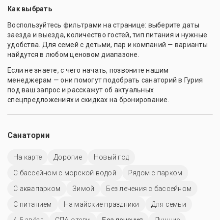
Как выбрать
Воспользуйтесь фильтрами на странице: выберите даты
заезда и выезда, количество гостей, тип питания и нужные
удобства. Для семей с детьми, пар и компаний — варианты
найдутся в любом ценовом диапазоне.
Если не знаете, с чего начать, позвоните нашим
менеджерам — они помогут подобрать санаторий в Гурия
под ваш запрос и расскажут об актуальных
спецпредложениях и скидках на бронирование.
Санатории
На карте
Дорогие
Новый год
С бассейном с морской водой
Рядом с парком
С аквапарком
Зимой
Без лечения с бассейном
С питанием
На майские праздники
Для семьи
4-5 звёзд
СПА-отели
Без лечения
Лучшие