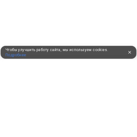
Чтобы улучшить работу сайта, мы используем cookies.
Подробнее
ПУТЕВКИ В САНАТОРИИ
КОНСУЛЬТАЦИИ ПО ТЕЛЕФОНУ
8 (800) 550-0810
Бесплатно по России
КЛИЕНТАМ
Как забронировать