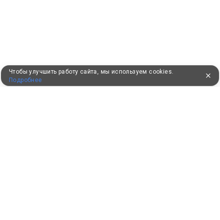
Чтобы улучшить работу сайта, мы используем cookies.
Подробнее
ПУТЕВКИ В САНАТОРИИ
КОНСУЛЬТАЦИИ ПО ТЕЛЕФОНУ
8 (800) 550-0810
Бесплатно по России
КЛИЕНТАМ