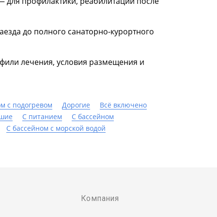
— для профилактики, реабилитации после
аезда до полного санаторно-курортного
офили лечения, условия размещения и
ом с подогревом
Дорогие
Всё включено
шие
С питанием
C бассейном
С бассейном с морской водой
Компания