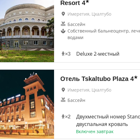
★
Resort
4
Имеретия, Цхалтубо
Бассейн
Собственный бальнеоцентр, ле
водами
Deluxe 2-местный
×
3
★
Отель Tskaltubo Plaza
4
Имеретия, Цхалтубо
Бассейн
Двухместный номер Stan
×
2
двуспальная кровать
Включен завтрак