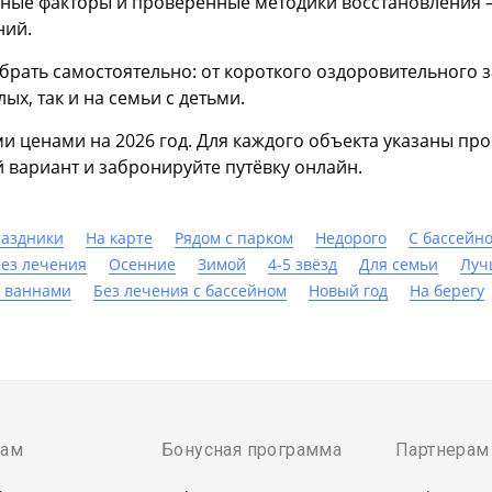
ные факторы и проверенные методики восстановления 
ний.
ать самостоятельно: от короткого оздоровительного з
ых, так и на семьи с детьми.
ми ценами на 2026 год. Для каждого объекта указаны пр
вариант и забронируйте путёвку онлайн.
раздники
На карте
Рядом с парком
Недорого
С бассейн
ез лечения
Осенние
Зимой
4-5 звёзд
Для семьи
Луч
 ваннами
Без лечения с бассейном
Новый год
На берегу
там
Бонусная программа
Партнерам