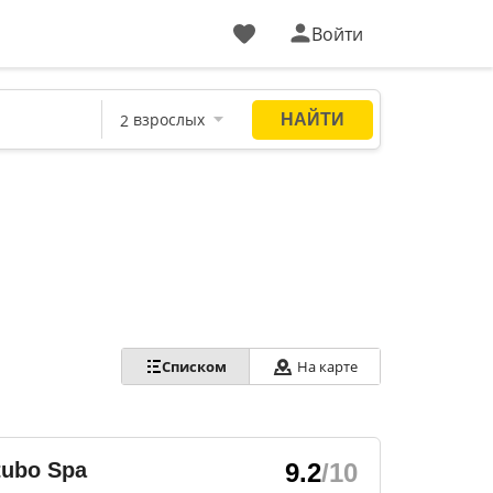
Войти
Списком
На карте
tubo Spa
9.2
/10