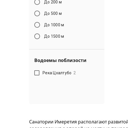
До 200 м
До 500 м
До 1000 м
До 1500 м
Водоемы поблизости
Река Цхалтубо
2
Санатории Имеретия располагают развитой