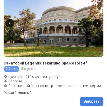
★
Санаторий Legends Tskaltubo Spa Resort
4
9.2
5 оценок
/ 10
Цхалтубо
·
210
м до
реки Цхалтубо
Бассейн
Собственный бальнеоцентр, лечение радоновыми водами
Deluxe 2-местный
Выбрать