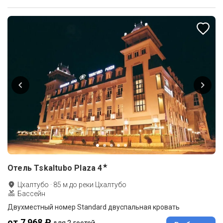
★
Отель Tskaltubo Plaza
4
Цхалтубо
·
85
м до
реки Цхалтубо
Бассейн
Двухместный номер Standard двуспальная кровать
от 7 968 ₽