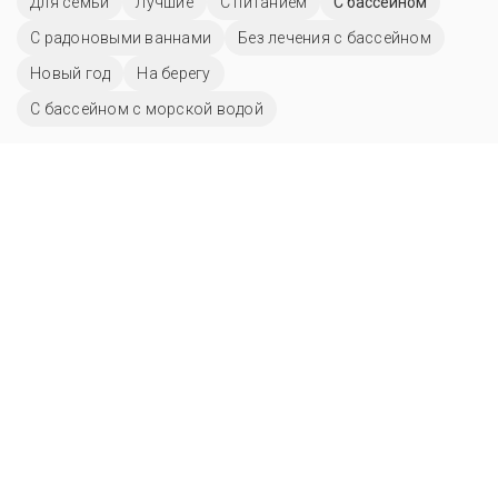
Для семьи
Лучшие
С питанием
C бассейном
С радоновыми ваннами
Без лечения с бассейном
Новый год
На берегу
С бассейном с морской водой