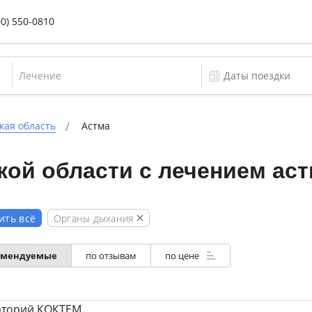
00) 550-0810
Лечение
кая область
Астма
кой области с лечением ас
Органы дыхания
ить всё
омендуемые
по отзывам
по цене