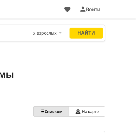
Войти
тмы
Списком
На карте