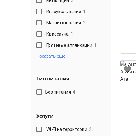
Ингаляции
3
Иглоукалывание
1
Магнитотерапия
2
Криосауна
1
Грязевые аппликации
1
Показать еще
Тип питания
Без питания
4
Услуги
Wi-Fi на территории
2