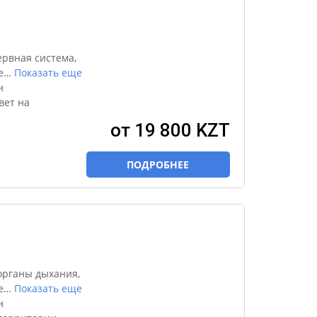
ервная система,
е
…
Показать еще
н
вет на
от 19 800 KZT
ПОДРОБНЕЕ
органы дыхания,
е
…
Показать еще
н