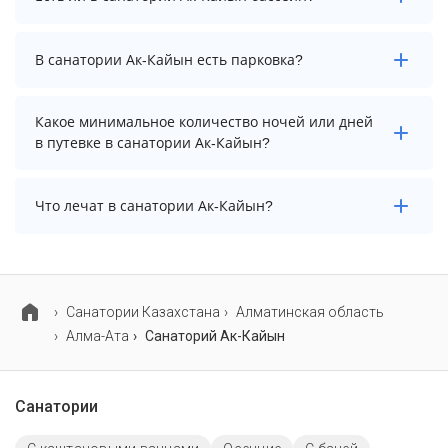
осуществить до 12:00.
В санатории Ак-Кайын есть крытый плавательный
В санатории Ак-Кайын есть парковка?
бассейн.
В санатории Ак-Кайын нет парковки.
Какое минимальное количество ночей или дней
в путевке в санатории Ак-Кайын?
Минимальный срок путевки зависит от выбранного
Что лечат в санатории Ак-Кайын?
тарифа. Для тарифа с лечением рекомендуем
выбирать срок не менее 7 ночей (дней).
Основные профили лечения в санатории: опорно-
двигательный аппарат, органы дыхания и
гинекология.
Cанатории Казахстана
Алматинская область
Алма-Ата
Санаторий Ак-Кайын
Санатории