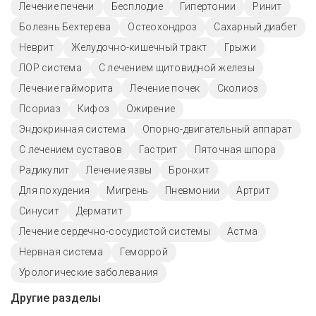
Лечение печени
Бесплодие
Гипертонии
Ринит
Болезнь Бехтерева
Остеохондроз
Сахарный диабет
Неврит
Желудочно-кишечный тракт
Грыжи
ЛОР система
С лечением щитовидной железы
Лечение гайморита
Лечение почек
Сколиоз
Псориаз
Кифоз
Ожирение
Эндокринная система
Опорно-двигательный аппарат
С лечением суставов
Гастрит
Пяточная шпора
Радикулит
Лечение язвы
Бронхит
Для похудения
Мигрень
Пневмонии
Артрит
Синусит
Дерматит
Лечение сердечно-сосудистой системы
Астма
Нервная система
Геморрой
Урологические заболевания
Другие разделы