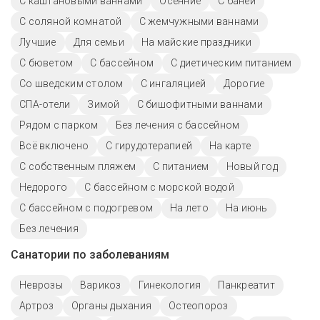
С каштановыми ваннами
Осенние
С баней
С соляной комнатой
С жемчужными ваннами
Лучшие
Для семьи
На майские праздники
С бюветом
C бассейном
С диетическим питанием
Со шведским столом
С ингаляцией
Дорогие
СПА-отели
Зимой
С бишофитными ваннами
Рядом с парком
Без лечения с бассейном
Всё включено
С гирудотерапией
На карте
С собственным пляжем
С питанием
Новый год
Недорого
С бассейном с морской водой
С бассейном с подогревом
На лето
На июнь
Без лечения
Санатории по заболеваниям
Неврозы
Варикоз
Гинекология
Панкреатит
Артроз
Органы дыхания
Остеопороз