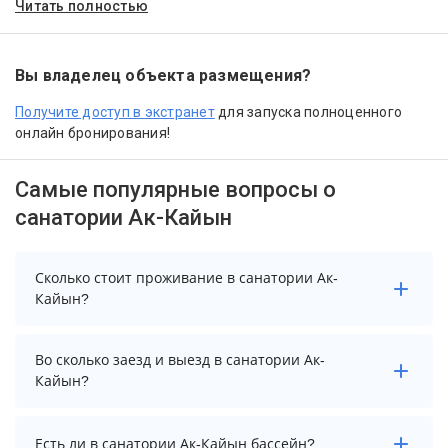
Читать полностью
Вы владелец объекта размещения?
Получите доступ в экстранет
для запуска полноценного
онлайн бронирования!
Самые популярные вопросы о
санатории Ак-Кайын
Сколько стоит проживание в санатории Ак-
Кайын?
Чтобы увидеть актуальные цены на проживание в
Во сколько заезд и выезд в санатории Ак-
санатории Ак-Кайын, выберите нужные даты и
Кайын?
количество гостей.
Заезд возможен после 14:00, а выезд необходимо
Есть ли в санатории Ак-Кайын бассейн?