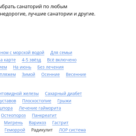
выбрать санаторий по любым
недорогие, лучшие санатории и другие.
йном с морской водой
Для семьи
а карте
4-5 звёзд
Всё включено
ием
На июнь
Без лечения
 пляжем
Зимой
Осенние
Весенние
итовидной железы
Сахарный диабет
уставов
Плоскостопие
Грыжи
 шпора
Лечение гайморита
Остеопороз
Панкреатит
Мигрень
Варикоз
Гастрит
Геморрой
Радикулит
ЛОР система