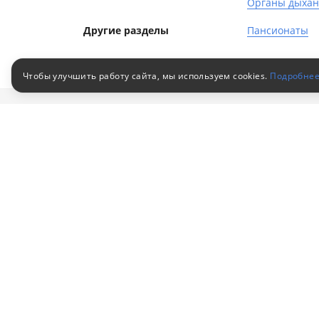
Органы дыха
Другие разделы
Пансионаты
Чтобы улучшить работу сайта, мы используем cookies.
Подробне
Клиен
Путевки в санатории
Как за
© 2010–2026
Российский сервис
Как оп
бронирования
Акции
Пользовательское соглашение
Для кор
Политика конфиденциальности
обработ