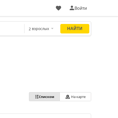
Войти
Списком
На карте