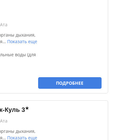
-Ата
органы дыхания,
я
…
Показать еще
льные воды (для
ПОДРОБНЕЕ
★
к-Куль
3
-Ата
органы дыхания,
я
…
Показать еще