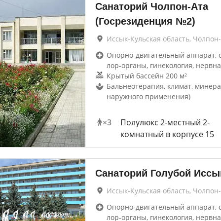
Санаторий Чолпон-Ата
(Госрезиденция №2)
Иссык-Кульская область, Чолпон
Опорно-двигательный аппарат, 
лор-органы, гинекология, нервна
Крытый бассейн 200 м²
Бальнеотерапия, климат, минера
наружного применения)
×
3
Полулюкс 2-местный 2-
комнатный в корпусе 15
Санаторий Голубой Иссы
Иссык-Кульская область, Чолпон
Опорно-двигательный аппарат, 
лор-органы, гинекология, нервна