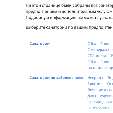
На этой странице были собраны все санато
предпочтениям и дополнительным услугам: 
Подробную информацию вы можете узнать
Выберите санаторий по вашим предпочтени
Санатории
C бассейном
С минерально
СПА-отели
Р
С бассейном с
На майские п
Санатории по заболеваниям
Неврозы
Эн
Бронхит
Ос
Лечение язвы
Для похудени
Опорно-двига
Гинекология