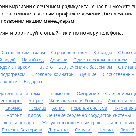
рии Киргизии с лечением радикулита. У нас вы можете 
с бассейном, с любым профилем лечения, без лечения, 
 позвоним нашим менеджерам.
ям и бронируйте онлайн или по номеру телефона.
Со шведским столом
С грязелечением
3 звезды
С бассе
й водой
Новый год
Дорогие
С диетическим питанием
Н
ядом с парком
На лето
Без лечения с бассейном
С питан
 подогревом
С соляной комнатой
Лучшие
С собственным
раздники
Недорого
докринная система
Пневмонии
Ожирение
С лечением щ
теохондроз
Артроз
Желчекаменная болезнь
С лечением с
Сколиоз
Псориаз
Астма
Нервная система
Пяточная
я
Артрит
Кифоз
Лечение сердечно-сосудистой системы
тельный аппарат
Желудочно-кишечный тракт
Гипертонии
Болезнь Бехтерева
Дерматит
Синусит
Неврит
Лишай