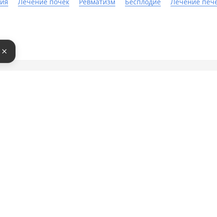
ния
Лечение почек
Ревматизм
Бесплодие
Лечение печ
е
там
Бонусная программа
Партнерам
бронировать
О бонусной программе
Добавить 
латить
Кешбек
Инструмен
Бонусы за отзыв
Войти в эк
ректной работы сайт использует файлы cookie, продолжение ис
кой данных.