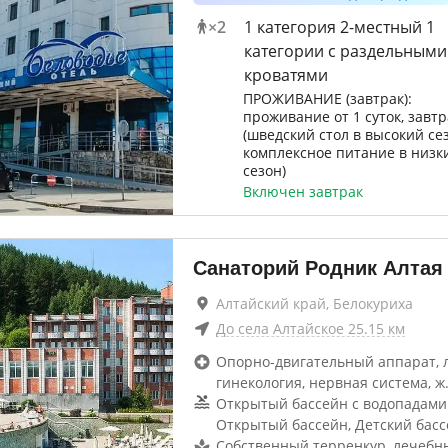
×
2
1 категория 2-местный 1
категории с раздельными
кроватями
ПРОЖИВАНИЕ (завтрак):
проживание от 1 суток, завтр
(шведский стол в высокий се
комплексное питание в низк
сезон)
Включен завтрак
Санаторий Родник Алтая
Алтайский край, Белокуриха
До
села Алтайское
25.15
км
Опорно-двигательный аппарат, 
гинекология, нервная система, ж
Открытый бассейн с водопадами 
Открытый бассейн, Детский бас
Собственный терренкур, лечебн