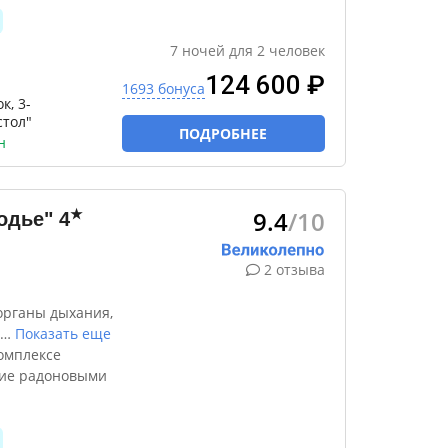
7
ночей
для
2
человек
124 600 ₽
1693 бонуса
к, 3-
стол"
ПОДРОБНЕЕ
н
9.4
/10
★
одье"
4
2 отзыва
органы дыхания,
…
Показать еще
омплексе
ние радоновыми