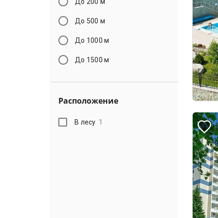
До 200 м
До 500 м
До 1000 м
До 1500 м
Расположение
В лесу
1