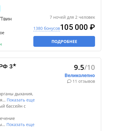
7
ночей
для
2
человек
/Твин
105 000 ₽
1380 бонусов
ое
ПОДРОБНЕЕ
н
9.5
/10
★
 РФ
3
11 отзывов
органы дыхания,
я
…
Показать еще
ый бассейн с
лечение
ы
…
Показать еще