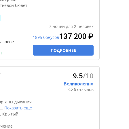
итьевой бювет
7
ночей
для
2
человек
137 200 ₽
1895 бонусов
разовое
ПОДРОБНЕЕ
н
9.5
/10
★
6 отзывов
органы дыхания,
…
Показать еще
², Крытый
ечение