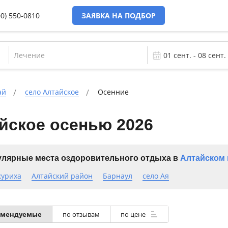
00) 550-0810
ЗАЯВКА НА ПОДБОР
Лечение
ай
село Алтайское
Осенние
йское осенью 2026
лярные места оздоровительного отдыха в
Алтайском 
куриха
Алтайский район
Барнаул
село Ая
омендуемые
по отзывам
по цене