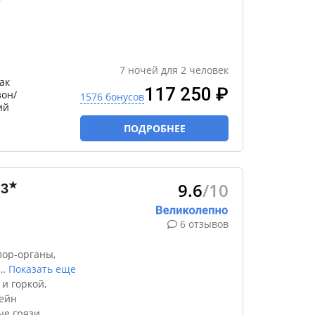
7
ночей
для
2
человек
ак
117 250 ₽
зон/
1576 бонусов
ий
ПОДРОБНЕЕ
9.6
/10
★
3
6 отзывов
лор-органы,
…
Показать еще
и горкой,
сейн
ые грязи