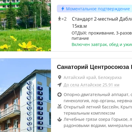
Моментальное подтверждение
×
2
Стандарт 2-местный Дабл
15кв.м
ОТДЫХ: проживание, 3-разов
питание
Включен завтрак, обед и ужи
Санаторий Центросоюза
Алтайский край, Белокуриха
До
села Алтайское
25.91
км
Опорно-двигательный аппарат, 
гинекология, лор-органы, нервна
Открытый летний бассейн, Крыт
термальным комплексом
Лечебные грязи озера Горькое, 
радоновыми водами, минеральн