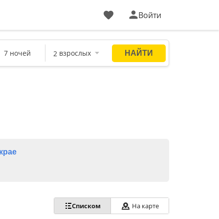
Войти
крае
Списком
На карте