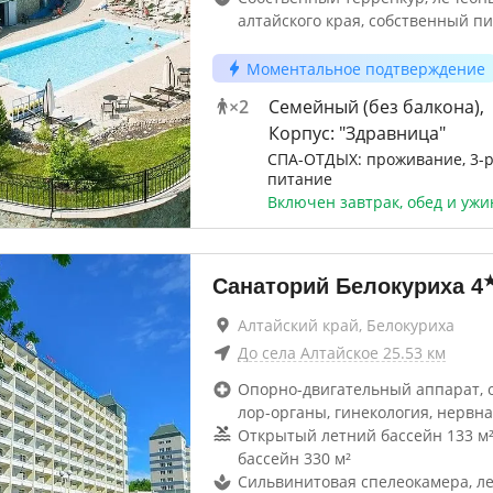
алтайского края, собственный п
Моментальное подтверждение
×
2
Семейный (без балкона),
Корпус: "Здравница"
СПА-ОТДЫХ: проживание, 3-
питание
Включен завтрак, обед и ужи
Санаторий Белокуриха
4
Алтайский край, Белокуриха
До
села Алтайское
25.53
км
Опорно-двигательный аппарат, 
лор-органы, гинекология, нервна
Открытый летний бассейн 133 м
бассейн 330 м²
Сильвинитовая спелеокамера, л