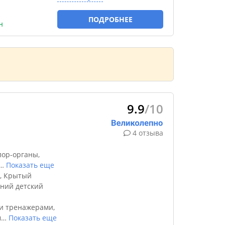
ПОДРОБНЕЕ
н
9.9
/10
4 отзыва
лор-органы,
…
Показать еще
², Крытый
тний детский
и тренажерами,
м
…
Показать еще