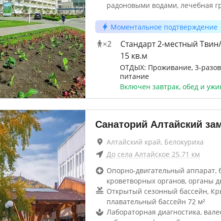
радоновыми водами, лечебная г
Моментальное подтверждение
×
2
Стандарт 2-местный Твин
15 кв.м
ОТДЫХ: Проживание, 3-разов
питание
Включен завтрак, обед и ужи
Санаторий Алтайский за
Алтайский край, Белокуриха
До
села Алтайское
25.71
км
Опорно-двигательный аппарат, 
кроветворных органов, органы д
Открытый сезонный бассейн, К
плавательный бассейн 72 м²
Лабораторная диагностика, вале