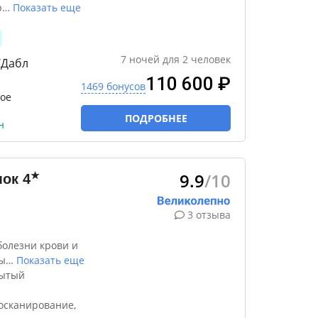
р
…
Показать еще
7
ночей
для
2
человек
/Дабл
110 600 ₽
1469 бонусов
ое
ПОДРОБНЕЕ
н
9.9
/10
★
мок
4
3 отзыва
болезни крови и
ы
…
Показать еще
рытый
осканирование,