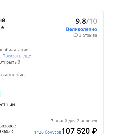
9.8
/10
ый
★
3
3 отзыва
реабилитация
…
Показать еще
 Открытый
 вытяжение,
естный
7
ночей
для
2
человек
разовое
107 520 ₽
каз» с
1420 бонусов