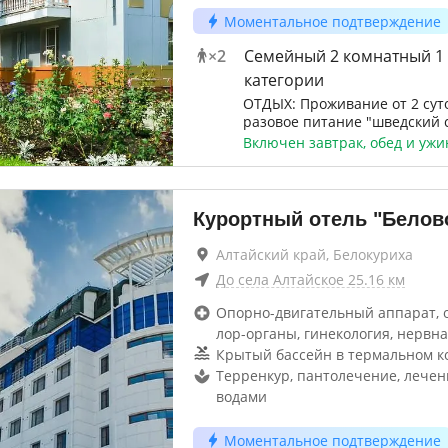
Моментальное подтверждение
×
2
Семейный 2 комнатный 1
категории
ОТДЫХ: Проживание от 2 суто
разовое питание "шведский 
Включен завтрак, обед и ужи
Курортный отель "Белов
Алтайский край, Белокуриха
До
села Алтайское
25.16
км
Опорно-двигательный аппарат, 
лор-органы, гинекология, нервна
Крытый бассейн в термальном к
Терренкур, пантолечение, лече
водами
Моментальное подтверждение