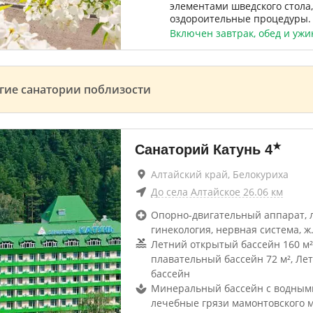
элементами шведского стола,
оздороительные процедуры.
Включен завтрак, обед и ужи
гие санатории поблизости
★
Санаторий Катунь
4
Алтайский край, Белокуриха
До
села Алтайское
26.06
км
Опорно-двигательный аппарат, 
гинекология, нервная система, ж
Летний открытый бассейн 160 м
плавательный бассейн 72 м², Ле
бассейн
Минеральный бассейн с водным
лечебные грязи мамонтовского 