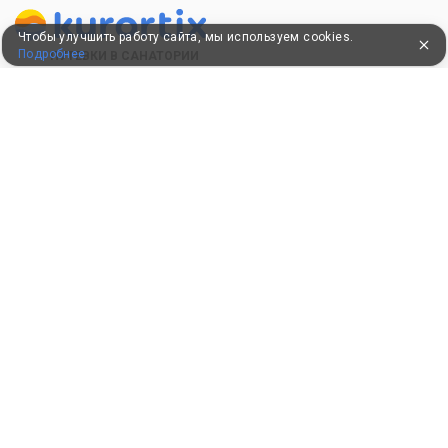
Чтобы улучшить работу сайта, мы используем cookies.
Подробнее
ПУТЕВКИ В САНАТОРИИ
КОНСУЛЬТАЦИИ ПО ТЕЛЕФОНУ
8 (800) 550-0810
Бесплатно по России
КЛИЕНТАМ
Как забронировать
Как оплатить
Бонусная программа
Акции
Пользовательское соглашение
Политика конфиденциальности
Контакты