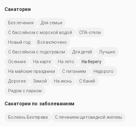
Санатории
Без лечения
Для семьи
С бассейном с морской водой
СПА-отели
Новый год
Всё включено
С бассейном с подогревом
Для детей
Лучшие
Осенние
На карте
На лето
На берегу
На майские праздники
С питанием
Недорого
Дорогие
Зимой
На июнь
С баней
Рядом с парком
Санатории по заболеваниям
Болезнь Бехтерева
С лечением щитовидной железы