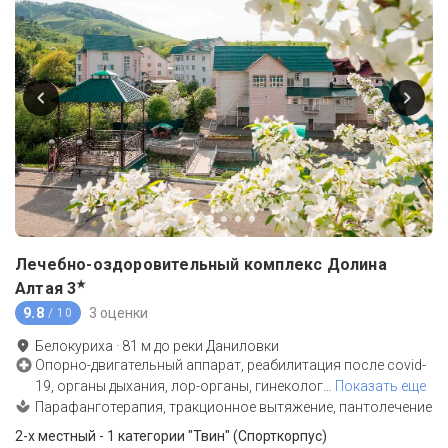
Лечебно-оздоровительный комплекс Долина
★
Алтая
3
9.8
3 оценки
/ 10
Белокуриха
·
81
м до
реки Даниловки
Опорно-двигательный аппарат, реабилитация после covid-
19, органы дыхания, лор-органы, гинеколог
…
Показать еще
Парафанготерапия, тракционное вытяжение, пантолечение
2-x местный - 1 категории "Твин" (Спорткорпус)