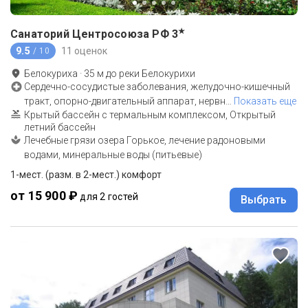
★
Санаторий Центросоюза РФ
3
9.5
11 оценок
/ 10
Белокуриха
·
35
м до
реки Белокурихи
Сердечно-сосудистые заболевания, желудочно-кишечный
тракт, опорно-двигательный аппарат, нервн
…
Показать еще
Крытый бассейн с термальным комплексом, Открытый
летний бассейн
Лечебные грязи озера Горькое, лечение радоновыми
водами, минеральные воды (питьевые)
1-мест. (разм. в 2-мест.) комфорт
от 15 900 ₽
для 2 гостей
Выбрать