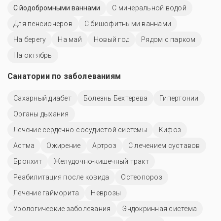
С йодобромными ваннами
С минеральной водой
Для пенсионеров
С бишофитными ваннами
На берегу
На май
Новый год
Рядом с парком
На октябрь
Санатории по заболеваниям
Сахарный диабет
Болезнь Бехтерева
Гипертонии
Органы дыхания
Лечение сердечно-сосудистой системы
Кифоз
Астма
Ожирение
Артроз
С лечением суставов
Бронхит
Желудочно-кишечный тракт
Реабилитация после ковида
Остеопороз
Лечение гайморита
Неврозы
Урологические заболевания
Эндокринная система