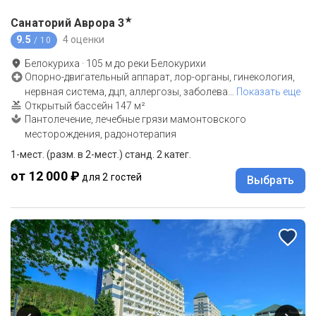
★
Санаторий Аврора
3
9.5
4 оценки
/ 10
Белокуриха
·
105
м до
реки Белокурихи
Опорно-двигательный аппарат, лор-органы, гинекология,
нервная система, дцп, аллергозы, заболева
…
Показать еще
Открытый бассейн 147 м²
Пантолечение, лечебные грязи мамонтовского
месторождения, радонотерапия
1-мест. (разм. в 2-мест.) станд. 2 катег.
от 12 000 ₽
для 2 гостей
Выбрать