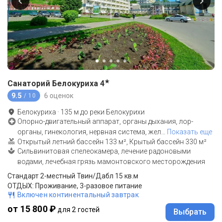
★
Санаторий Белокуриха
4
9.5
6 оценок
/ 10
Белокуриха
·
135
м до
реки Белокурихи
Опорно-двигательный аппарат, органы дыхания, лор-
органы, гинекология, нервная система, жел
…
Показать еще
Открытый летний бассейн 133 м², Крытый бассейн 330 м²
Сильвинитовая спелеокамера, лечение радоновыми
водами, лечебная грязь мамонтовского месторождения
Стандарт 2-местный Твин/Дабл 15 кв.м
ОТДЫХ: Проживание, 3-разовое питание
Включен континентальный завтрак
от 15 800 ₽
для 2 гостей
Выбрать