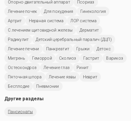
Опорно-двигательный аппарат
Псориаз
Лечение почек
Для похудения
Гинекология
Артрит
Нервная система
ЛОР система
С лечением щитовидной железы
Дерматит
Радикулит
Детский церебральный паралич (ДЦП)
Лечение печени
Панкреатит
Грыжи
Детокс
Мигрень
Геморрой
Сколиоз
Гастрит
Варикоз
Остеохондроз
Лечение глаз
Ринит
Пяточная шпора
Лечение язвы
Неврит
Бесплодие
Пневмонии
Другие разделы
Пансионаты