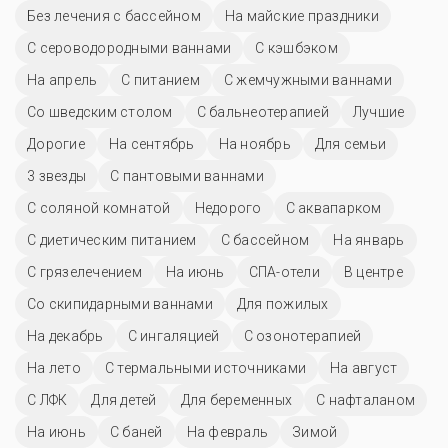
Без лечения с бассейном
На майские праздники
С сероводородными ваннами
С кэшбэком
На апрель
С питанием
С жемчужными ваннами
Со шведским столом
С бальнеотерапией
Лучшие
Дорогие
На сентябрь
На ноябрь
Для семьи
3 звезды
С пантовыми ваннами
С соляной комнатой
Недорого
С аквапарком
С диетическим питанием
C бассейном
На январь
С грязелечением
На июнь
СПА-отели
В центре
Со скипидарными ваннами
Для пожилых
На декабрь
С ингаляцией
С озонотерапией
На лето
С термальными источниками
На август
С ЛФК
Для детей
Для беременных
С нафталаном
На июнь
С баней
На февраль
Зимой