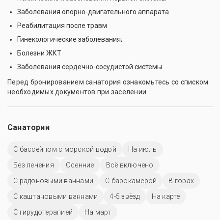
Заболевания опорно-двигательного аппарата
Реабилитация после травм
Гинекологические заболевания;
Болезни ЖКТ
Заболевания сердечно-сосудистой системы
Перед бронированием санатория ознакомьтесь со списком
необходимых документов при заселении.
Санатории
С бассейном с морской водой
На июль
Без лечения
Осенние
Всё включено
С радоновыми ваннами
С барокамерой
В горах
С каштановыми ваннами
4-5 звёзд
На карте
С гирудотерапией
На март