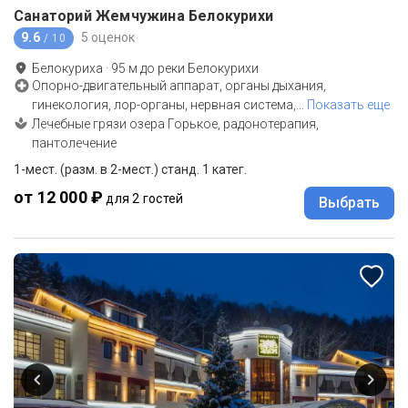
Санаторий Жемчужина Белокурихи
9.6
5 оценок
/ 10
Белокуриха
·
95
м до
реки Белокурихи
Опорно-двигательный аппарат, органы дыхания,
гинекология, лор-органы, нервная система,
…
Показать еще
Лечебные грязи озера Горькое, радонотерапия,
пантолечение
1-мест. (разм. в 2-мест.) станд. 1 катег.
от 12 000 ₽
для 2 гостей
Выбрать