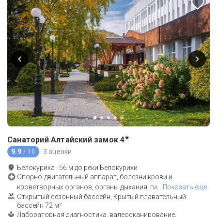
★
Санаторий Алтайский замок
4
9.9
3 оценки
/ 10
Белокуриха
·
56
м до
реки Белокурихи
Опорно-двигательный аппарат, болезни крови и
кроветворных органов, органы дыхания, ги
…
Показать еще
Открытый сезонный бассейн, Крытый плавательный
бассейн 72 м²
Лабораторная диагностика, валеосканирование,