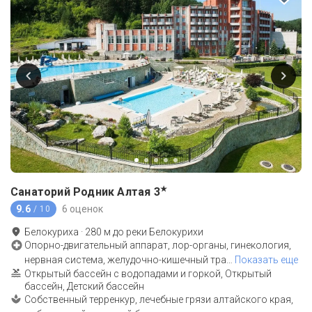
★
Санаторий Родник Алтая
3
9.6
6 оценок
/ 10
Белокуриха
·
280
м до
реки Белокурихи
Опорно-двигательный аппарат, лор-органы, гинекология,
нервная система, желудочно-кишечный тра
…
Показать еще
Открытый бассейн с водопадами и горкой, Открытый
бассейн, Детский бассейн
Собственный терренкур, лечебные грязи алтайского края,