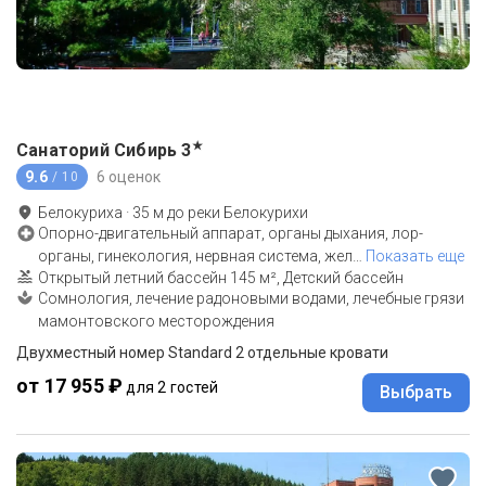
★
Санаторий Сибирь
3
9.6
6 оценок
/ 10
Белокуриха
·
35
м до
реки Белокурихи
Опорно-двигательный аппарат, органы дыхания, лор-
органы, гинекология, нервная система, жел
…
Показать еще
Открытый летний бассейн 145 м², Детский бассейн
Сомнология, лечение радоновыми водами, лечебные грязи
мамонтовского месторождения
Двухместный номер Standard 2 отдельные кровати
от 17 955 ₽
для 2 гостей
Выбрать