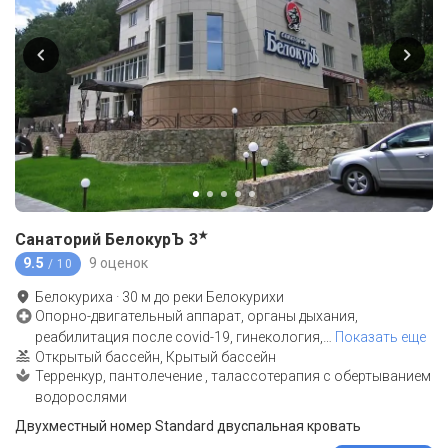
★
Санаторий БелокурЪ
3
9.5
9 оценок
/ 10
Белокуриха
·
30
м до
реки Белокурихи
Опорно-двигательный аппарат, органы дыхания,
реабилитация после covid-19, гинекология,
…
Показать еще
Открытый бассейн, Крытый бассейн
Терренкур, пантолечение , талассотерапия с обертыванием
водорослями
Двухместный номер Standard двуспальная кровать