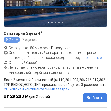
★
Санаторий Эдем
4
9.7
7 оценок
/ 10
Белокуриха
·
50
м до
реки Белокурихи
Опорно-двигательный аппарат, гинекология, нервная
система, заболевания кожи, сердечно-сосу
…
Показать еще
Открытый бассейн
Лечебные грязи озера Горькое, пантолечение, лечение
минеральной водой «завьяловская»
Люкс 2-местный 2-комнатный (№110,201-204,206,216,217,302,305,306,310)
ТУР ВЫХОДНОГО ДНЯ: проживание от 1 суток, 3-разовое питание (шведский стол)
Включен континентальный завтрак
от 29 200 ₽
для 2 гостей
Выбрать