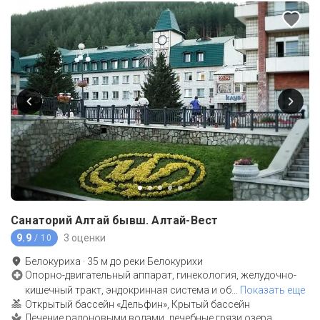
Санаторий Алтай бывш. Алтай-Вест
9.9
3 оценки
/ 10
Белокуриха
·
35
м до
реки Белокурихи
Опорно-двигательный аппарат, гинекология, желудочно-
кишечный тракт, эндокринная система и об
…
Показать еще
Открытый бассейн «Дельфин», Крытый бассейн
Лечение радоновыми водами, лечебные грязи озера