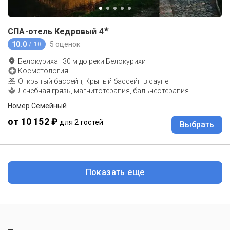
★
СПА-отель Кедровый
4
10.0
5 оценок
/ 10
Белокуриха
·
30
м до
реки Белокурихи
Косметология
Открытый бассейн, Крытый бассейн в сауне
Лечебная грязь, магнитотерапия, бальнеотерапия
Номер Семейный
от 10 152 ₽
для 2 гостей
Выбрать
Показать еще