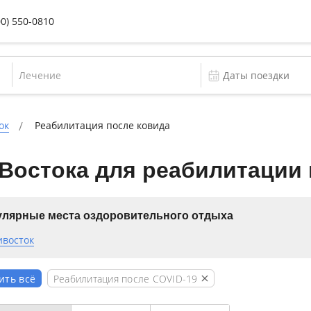
00) 550-0810
Лечение
ок
Реабилитация после ковида
Востока для реабилитации 
лярные места оздоровительного отдыха
ивосток
Реабилитация после COVID-19
ить всё