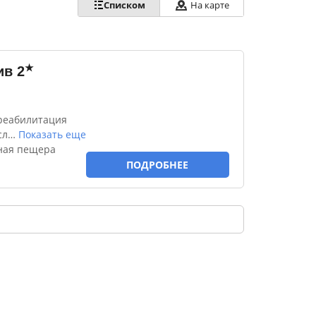
Списком
На карте
★
ив
2
реабилитация
сл
…
Показать еще
яная пещера
ПОДРОБНЕЕ