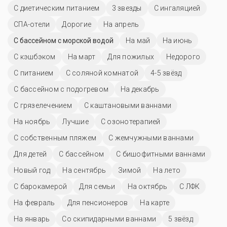
С диетическим питанием
3 звезды
С ингаляцией
СПА-отели
Дорогие
На апрель
С бассейном с морской водой
На май
На июнь
С кэшбэком
На март
Для пожилых
Недорого
С питанием
С соляной комнатой
4-5 звёзд
С бассейном с подогревом
На декабрь
С грязелечением
С каштановыми ваннами
На ноябрь
Лучшие
С озонотерапией
С собственным пляжем
С жемчужными ваннами
Для детей
C бассейном
С бишофитными ваннами
Новый год
На сентябрь
Зимой
На лето
С барокамерой
Для семьи
На октябрь
С ЛФК
На февраль
Для пенсионеров
На карте
На январь
Со скипидарными ваннами
5 звёзд