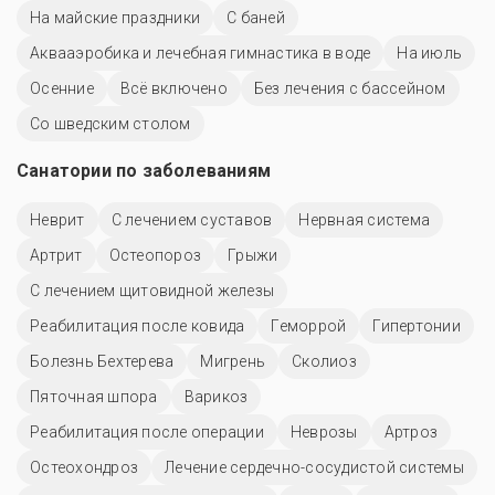
На майские праздники
С баней
Аквааэробика и лечебная гимнастика в воде
На июль
Осенние
Всё включено
Без лечения с бассейном
Со шведским столом
Санатории по заболеваниям
Неврит
С лечением суставов
Нервная система
Артрит
Остеопороз
Грыжи
С лечением щитовидной железы
Реабилитация после ковида
Геморрой
Гипертонии
Болезнь Бехтерева
Мигрень
Сколиоз
Пяточная шпора
Варикоз
Реабилитация после операции
Неврозы
Артроз
Остеохондроз
Лечение сердечно-сосудистой системы