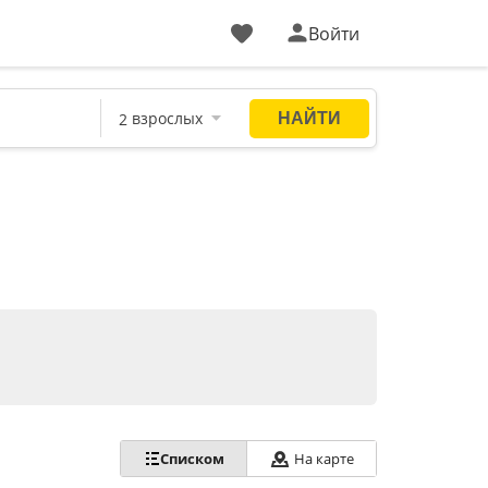
Войти
Списком
На карте