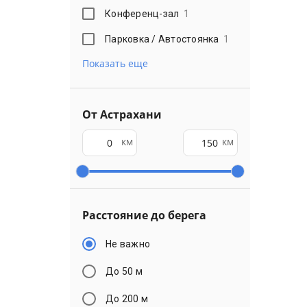
Конференц-зал
1
Парковка / Автостоянка
1
Показать еще
От Астрахани
км
км
Расстояние до берега
Не важно
До 50 м
До 200 м