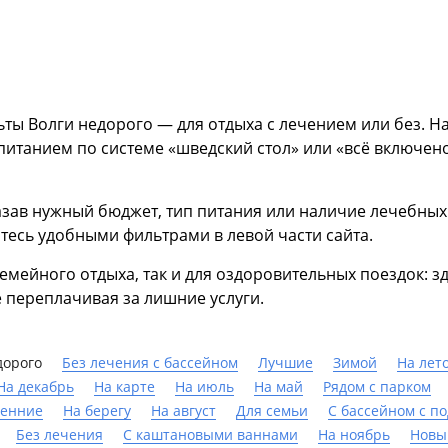
ьты Волги недорого — для отдыха с лечением или без. Н
питанием по системе «шведский стол» или «всё включено
зав нужный бюджет, тип питания или наличие лечебных
тесь удобными фильтрами в левой части сайта.
емейного отдыха, так и для оздоровительных поездок: з
переплачивая за лишние услуги.
дорого
Без лечения с бассейном
Лучшие
Зимой
На лет
На декабрь
На карте
На июль
На май
Рядом с парком
енние
На берегу
На август
Для семьи
С бассейном с п
Без лечения
С каштановыми ваннами
На ноябрь
Новы