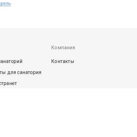
прель
Компания
санаторий
Контакты
ты для санатория
странет
пользования сервиса означает ваше согласие с