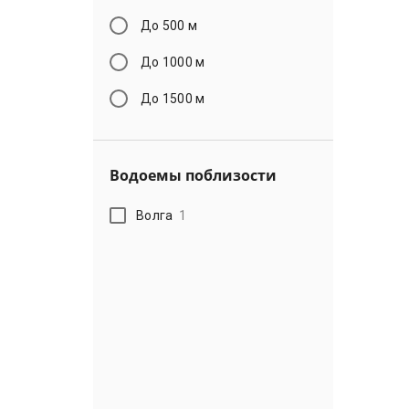
До 500 м
До 1000 м
До 1500 м
Водоемы поблизости
Волга
1