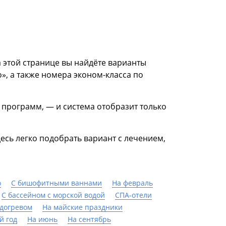
а этой странице вы найдёте варианты
», а также номера эконом-класса по
 программ, — и система отобразит только
десь легко подобрать вариант с лечением,
о
С бишофитными ваннами
На февраль
С бассейном с морской водой
СПА-отели
одогревом
На майские праздники
й год
На июнь
На сентябрь