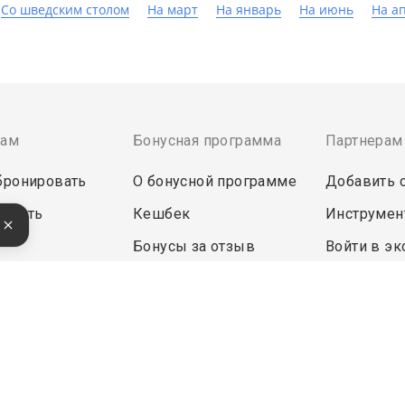
Со шведским столом
На март
На январь
На июнь
На а
там
Бонусная программа
Партнерам
бронировать
О бонусной программе
Добавить 
латить
Кешбек
Инструмен
е
Бонусы за отзыв
Войти в эк
ректной работы сайт использует файлы cookie, продолжение ис
кой данных.
Удобные, быстрые и безопасные платежи