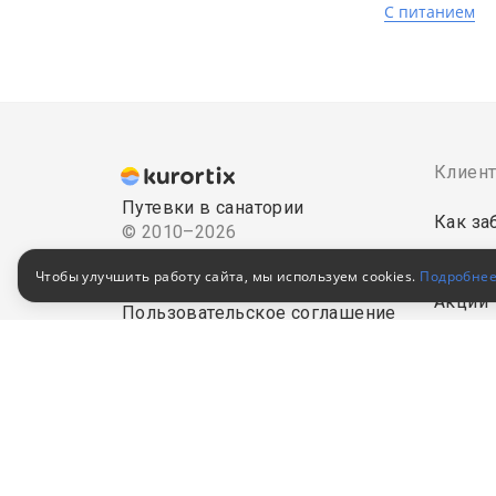
С питанием
Клиен
Путевки в санатории
Как за
© 2010–2026
Российский сервис
Как оп
Чтобы улучшить работу сайта, мы используем cookies.
Подробне
бронирования
Акции
Пользовательское соглашение
Для кор
Политика конфиденциальности
обработ
В Едином федеральном
реестре турагентов