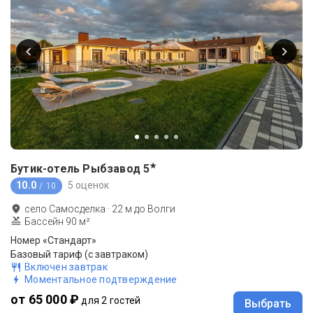
★
Бутик-отель Рыбзавод
5
10.0
5 оценок
/ 10
село Самосделка
·
22
м до
Волги
Бассейн 90 м²
Номер «Стандарт»
Базовый тариф (с завтраком)
Включен завтрак
Моментальное подтверждение
от 65 000 ₽
для 2 гостей
Выбрать