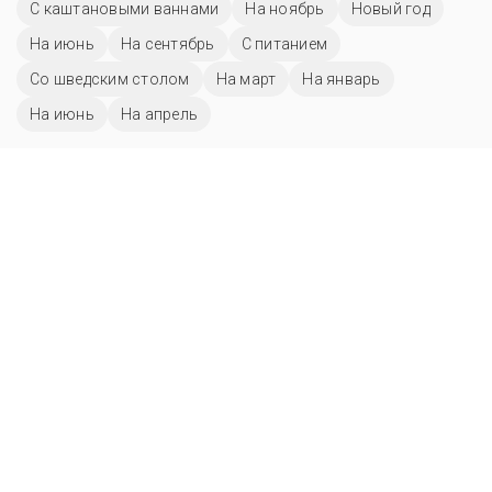
С каштановыми ваннами
На ноябрь
Новый год
На июнь
На сентябрь
С питанием
Со шведским столом
На март
На январь
На июнь
На апрель