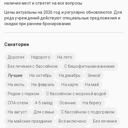
наличие мест и ответят на все вопросы.
Цены актуальны на 2026 год и регулярно обновляются. Для
ряда учреждений действуют специальные предложения и
скидки при раннем бронировании.
Санатории
Дорогие
Недорого
На лето
Без лечения с бассейном
С бишофитными ваннами
Лучшие
На октябрь
На декабрь
Зимой
На июль
На февраль
На карте
На май
Рядом с парком
С бассейном с морской водой
СПА-отели
4-5 звёзд
Осенние
На берегу
На август
Для семьи
С бассейном с подогревом
На майские праздники
Всё включено
Без лечения