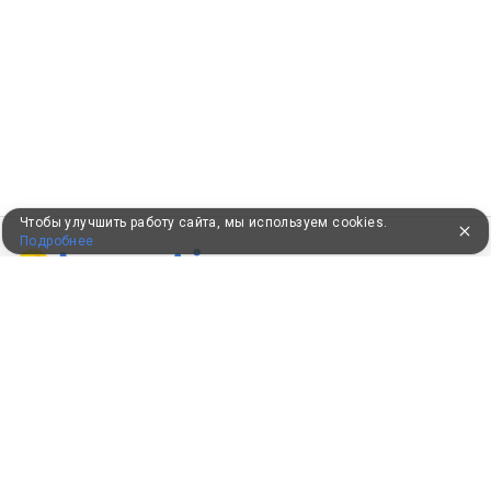
Чтобы улучшить работу сайта, мы используем cookies.
Подробнее
ПУТЕВКИ В САНАТОРИИ
КОНСУЛЬТАЦИИ ПО ТЕЛЕФОНУ
8 (800) 550-0810
Бесплатно по России
КЛИЕНТАМ