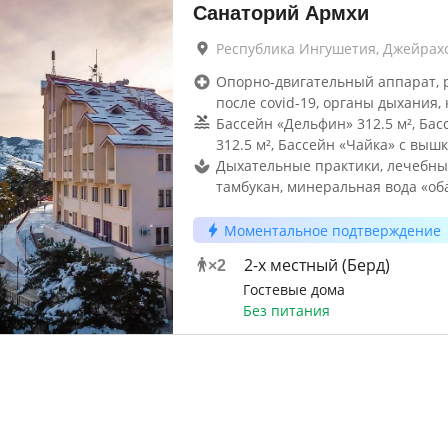
Санаторий Армхи
Республика Ингушетия, Джейрах
Опорно-двигательный аппарат, 
после covid-19, органы дыхания, 
Бассейн «Дельфин» 312.5 м², Бас
312.5 м², Бассейн «Чайка» с выш
Дыхательные практики, лечебны
тамбукан, минеральная вода «об
Моментальное подтверждение
2-х местный (Берд)
×
2
Гостевые дома
Без питания