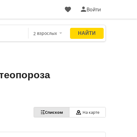
Войти
стеопороза
Списком
На карте