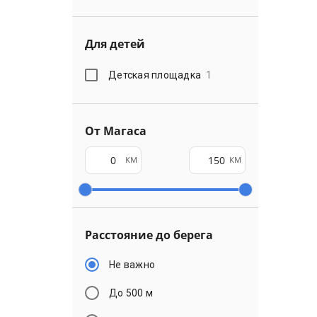
Для детей
Детская площадка
1
От Магаса
км
км
Расстояние до берега
Не важно
До 500 м