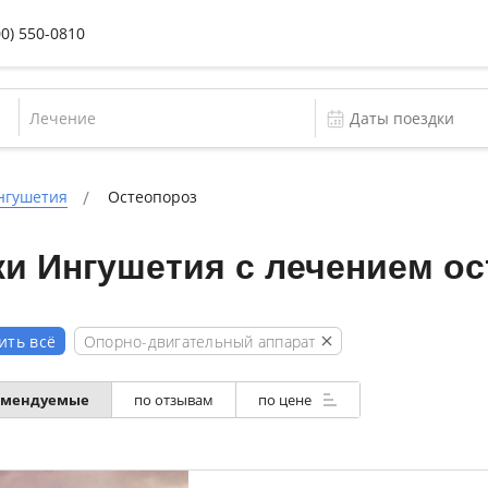
00) 550-0810
Лечение
нгушетия
Остеопороз
и Ингушетия с лечением о
Опорно-двигательный аппарат
ить всё
омендуемые
по отзывам
по цене