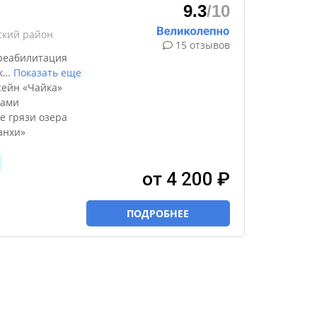
9.3
/10
ский район
15 отзывов
реабилитация
к
…
Показать еще
сейн «Чайка»
ками
е грязи озера
анхи»
от 4 200 ₽
ПОДРОБНЕЕ