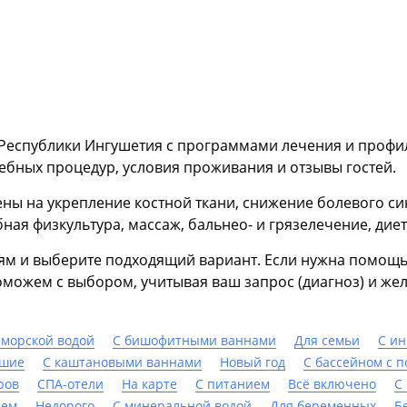
Республики Ингушетия с программами лечения и профил
чебных процедур, условия проживания и отзывы гостей.
ы на укрепление костной ткани, снижение болевого си
ая физкультура, массаж, бальнео- и грязелечение, диет
иям и выберите подходящий вариант. Если нужна помощ
ожем с выбором, учитывая ваш запрос (диагноз) и жел
 морской водой
С бишофитными ваннами
Для семьи
С ин
шие
С каштановыми ваннами
Новый год
С бассейном с 
ров
СПА-отели
На карте
С питанием
Всё включено
C
ием
Недорого
С минеральной водой
Для беременных
Б