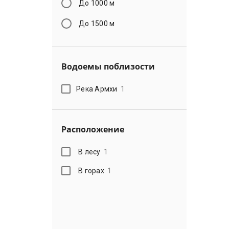
До 1000 м
До 1500 м
Водоемы поблизости
Река Армхи
1
Расположение
В лесу
1
В горах
1