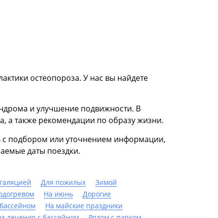
актики остеопороза. У нас вы найдете
ндрома и улучшение подвижности. В
а, а также рекомендации по образу жизни.
ь с подбором или уточнением информации,
аемые даты поездки.
галяцией
Для пожилых
Зимой
подогревом
На июнь
Дорогие
 бассейном
На майские праздники
ез лечения с бассейном
Рядом с парком