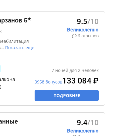
9.5
/10
★
арзанов
5
к
6 отзывов
реабилитация
в
…
Показать еще
7
ночей
для
2
человек
алкона
133 084 ₽
3958 бонусов
)
ПОДРОБНЕЕ
9.4
/10
занные