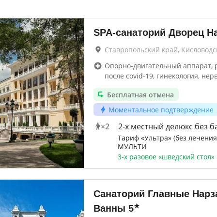
SPA-санаторий Дворец Н
Ставропольский край, Кисловодс
Опорно-двигательный аппарат, 
после covid-19, гинекология, нер
Бесплатная отмена
Моментальное подтверждение
×
2
2-x местный делюкс без б
Тариф «Ультра» (без лечения
МУЛЬТИ
3-х разовое «шведский стол»
Санаторий Главные Нар
★
Ванны
5