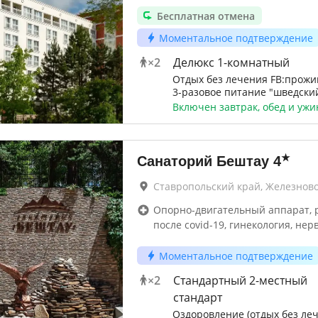
Бесплатная отмена
Моментальное подтверждение
×
2
Делюкс 1-комнатный
Отдых без лечения FB:прожи
3-разовое питание "шведский
Включен завтрак, обед и ужи
★
Санаторий Бештау
4
Ставропольский край, Железнов
Опорно-двигательный аппарат, 
после covid-19, гинекология, нер
Моментальное подтверждение
×
2
Стандартный 2-местный
стандарт
Оздоровление (отдых без леч