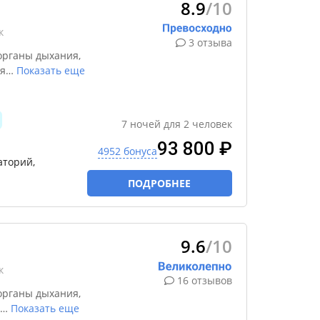
8.9
/10
к
3 отзыва
органы дыхания,
я
…
Показать еще
7
ночей
для
2
человек
93 800 ₽
4952 бонуса
аторий,
ПОДРОБНЕЕ
9.6
/10
к
16 отзывов
органы дыхания,
…
Показать еще