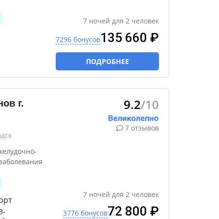
7
ночей
для
2
человек
135 660 ₽
7296 бонусов
ПОДРОБНЕЕ
9.2
/10
ов г.
7 отзывов
одск
желудочно-
 заболевания
7
ночей
для
2
человек
орт
72 800 ₽
3-
3776 бонусов