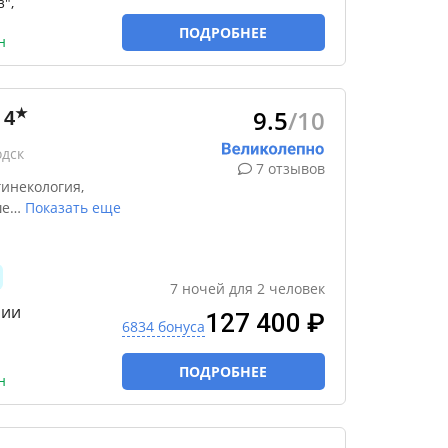
",
ПОДРОБНЕЕ
н
9.5
/10
★
4
одск
7 отзывов
инекология,
ше
…
Показать еще
7
ночей
для
2
человек
рии
127 400 ₽
6834 бонуса
ПОДРОБНЕЕ
н