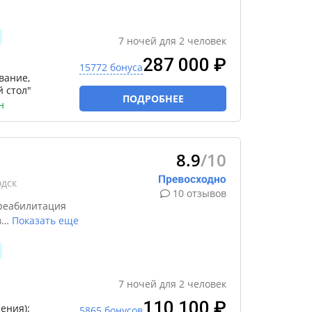
7
ночей
для
2
человек
287 000 ₽
15772 бонуса
вание,
 стол"
ПОДРОБНЕЕ
н
8.9
/10
одск
10 отзывов
реабилитация
в
…
Показать еще
7
ночей
для
2
человек
110 100 ₽
ения):
5865 бонусов