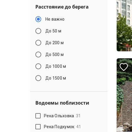
Расстояние до берега
Не важно
До 50 м
До 200 м
До 500 м
До 1000 м
До 1500 м
Водоемы поблизости
Река Ольховка
31
Река Подкумок
41