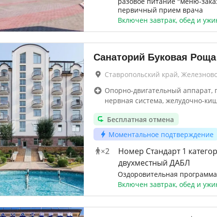
разовое питание "меню-заказ
первичный прием врача
Включен завтрак, обед и ужи
Санаторий Буковая Роща
Ставропольский край, Железнов
Опорно-двигательный аппарат, г
нервная система, желудочно-ки
Бесплатная отмена
Моментальное подтверждение
×
2
Номер Стандарт 1 катего
двухместный ДАБЛ
Оздоровительная программа
Включен завтрак, обед и ужи