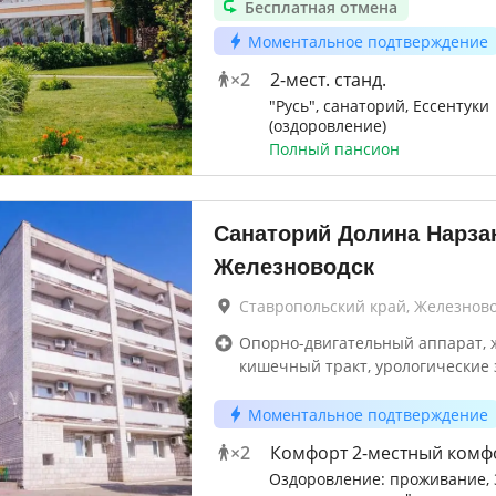
Бесплатная отмена
Моментальное подтверждение
×
2
2-мест. станд.
"Русь", санаторий, Ессентуки
(оздоровление)
Полный пансион
Санаторий Долина Нарзан
Железноводск
Ставропольский край, Железнов
Опорно-двигательный аппарат, 
кишечный тракт, урологические
Моментальное подтверждение
×
2
Комфорт 2-местный комф
Оздоровление: проживание, 