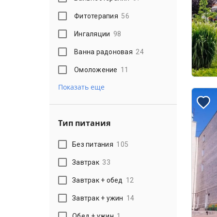
Фитотерапия
56
Ингаляции
98
Ванна радоновая
24
Омоложение
11
Показать еще
Тип питания
Без питания
105
Завтрак
33
Завтрак + обед
12
Завтрак + ужин
14
Обед + ужин
1