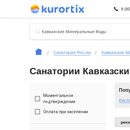
8 (8
Санатории России
Кавказские 
Санатории Кавказски
Попу
Моментальное
Кисл
подтверждение
Оплата при заселении
рек