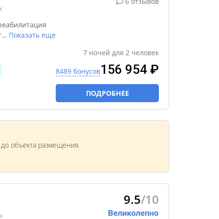
6 отзывов
к
реабилитация
г
…
Показать еще
7
ночей
для
2
человек
156 954 ₽
8489 бонусов
ПОДРОБНЕЕ
м до объекта размещения.
9.5
/10
к