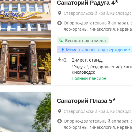
★
Санаторий Радуга
4
Ставропольский край, Кисловодс
Опорно-двигательный аппарат, 
лор-органы, гинекология, нервна
Бесплатная отмена
Моментальное подтверждение
×
2
2-мест. станд.
"Радуга", (оздоровление), сан
Кисловодск
Полный пансион
★
Санаторий Плаза
5
Ставропольский край, Кисловодс
Опорно-двигательный аппарат, 
лор-органы, гинекология, нервна