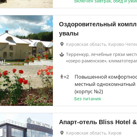
Включен завтрак, обед и ужи
Оздоровительный компл
увалы
Кировская область, Кирово-Чепе
Терренкур, лечебные грязи мес
«озеро раменское», климатотера
Повышенной комфортност
×
2
местный однокомнатный
(корпус №2)
Без питания
Апарт-отель Bliss Hotel 
Кировская область, Киров