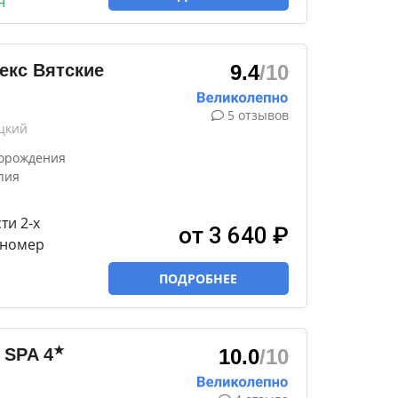
н
екс Вятские
9.4
/10
5 отзывов
цкий
торождения
пия
и 2-х
от 3 640 ₽
 номер
ПОДРОБНЕЕ
★
& SPA
4
10.0
/10