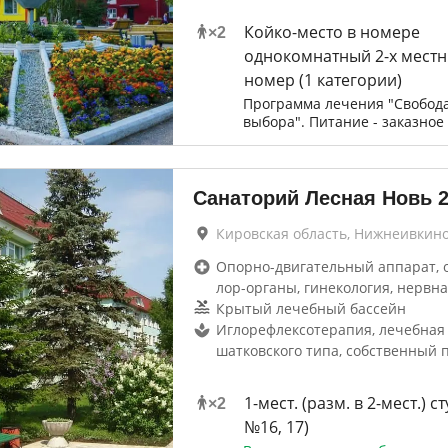
Койко-место в номере
×
2
однокомнатный 2-х мест
номер (1 категории)
Программа лечения "Свобод
выбора". Питание - заказное
Санаторий Лесная Новь
Кировская область, Нижнеивкин
Опорно-двигательный аппарат, 
лор-органы, гинекология, нервна
Крытый лечебный бассейн
Иглорефлексотерапия, лечебная 
шатковского типа, собственный 
1-мест. (разм. в 2-мест.) с
×
2
№16, 17)