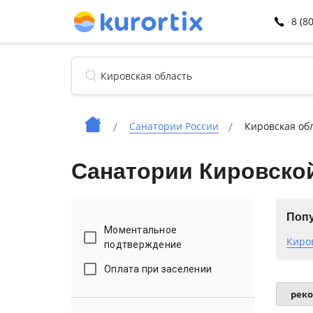
8 (8
Санатории России
Кировская об
Санатории Кировско
Попу
Моментальное
Киро
подтверждение
Оплата при заселении
рек