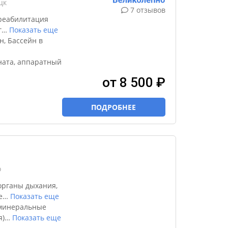
цк
7 отзывов
реабилитация
г
…
Показать еще
н, Бассейн в
ната, аппаратный
от 8 500 ₽
ПОДРОБНЕЕ
о
органы дыхания,
е
…
Показать еще
 минеральные
я)
…
Показать еще