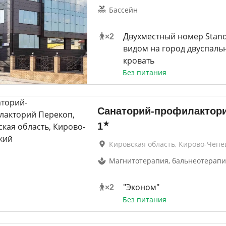
Бассейн
Двухместный номер Stand
×
2
видом на город двуспаль
кровать
Без питания
Санаторий-профилактори
★
1
Кировская область, Кирово-Чепе
Магнитотерапия, бальнеотерапи
"Эконом"
×
2
Без питания