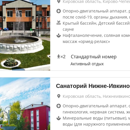
Кировская область, Кирово-Чепе
Опорно-двигательный аппарат, 
после covid-19, органы дыхания, 
Крытый бассейн, Детский бассей
сауне
Нафталанолечение, соляная ком
массаж «ормед-релакс»
Стандартный номер
×
2
Активный отдых
Санаторий Нижне-Ивкино
Кировская область, Нижнеивкин
Опорно-двигательный аппарат, 
гинекология, нервная система, ж
Минеральные воды (питьевые),
воды (для наружного применени