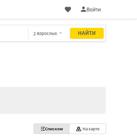
Войти
Списком
На карте