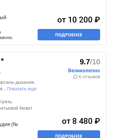
ный
от 10 200 ₽
а
ПОДРОБНЕЕ
 меню.
★
2
9.7
/10
о
6 отзывов
органы дыхания,
я
…
Показать еще
грязь
питьевой бювет
от 8 480 ₽
тудия (№
ПОДРОБНЕЕ