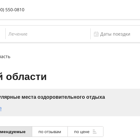
00) 550-0810
Лечение
ласть
й области
лярные места оздоровительного отдыха
в
омендуемые
по отзывам
по цене