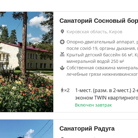
Санаторий Сосновый бо
Кировская область, Киров
Опорно-двигательный аппарат, 
после covid-19, органы дыхания, 
Крытый детский бассейн 66 м², 
минеральной водой 250 м²
Собственная скважина минераль
лечебные грязи нижнеивкинског
1-мест. (разм. в 2-мест.) 2
×
2
эконом TWIN квартирного
Включен завтрак
Санаторий Радуга