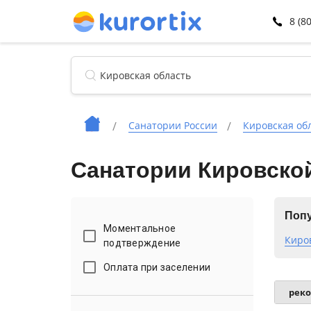
8 (8
Санатории России
Кировская об
Санатории Кировской
Попу
Моментальное
Киро
подтверждение
Оплата при заселении
рек