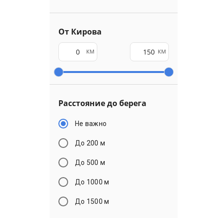
От Кирова
км
км
Расстояние до берега
Не важно
До 200 м
До 500 м
До 1000 м
До 1500 м