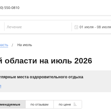
00) 550-0810
Лечение
ласть
На июль
 области на июль 2026
лярные места оздоровительного отдыха
в
омендуемые
по отзывам
по цене