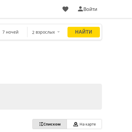
Войти
Списком
На карте