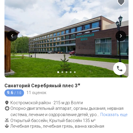
★
Санаторий Серебряный плес
3
9.6
11 оценок
/ 10
Костромской район
·
215
м до
Волги
Опорно-двигательный аппарат, органы дыхания, нервная
система, лечение и оздоровление детей, уро
…
Показать еще
Открытый бассейн, Крытый бассейн 135 м²
Лечебная грязь, лечебная грязь, ванна хвойная