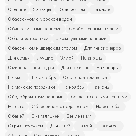
Осенние
3 звезды
C бассейном
На карте
С бассейном с морской водой
С бишофитными ваннами
С собственным пляжем
С бальнеотерапией
С жемчужными ваннами
С бассейном и шведским столом
Для пенсионеров
Для семьи
Лучшие
Зимой
На апрель
С минеральной водой
Для пожилых
На январь
На март
На октябрь
С соляной комнатой
На майские праздники
На ноябрь
На июнь
С йодобромными ваннами
Со скипидарными ваннами
На лето
С бассейном с подогревом
На сентябрь
С баней
С ингаляцией
Без лечения
С грязелечением
Для детей
На май
На август
4-5 звёзд
С кэшбэком
5 звёзд