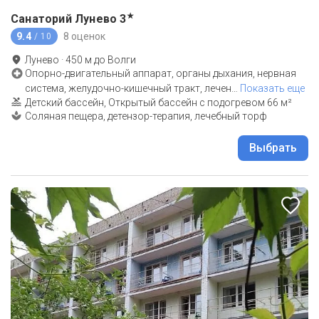
★
Санаторий Лунево
3
9.4
8 оценок
/ 10
Лунево
·
450
м до
Волги
Опорно-двигательный аппарат, органы дыхания, нервная
система, желудочно-кишечный тракт, лечен
…
Показать еще
Детский бассейн, Открытый бассейн с подогревом 66 м²
Соляная пещера, детензор-терапия, лечебный торф
Выбрать