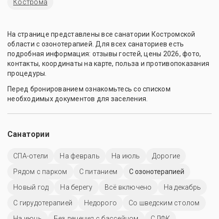
Кострома
На странице представлены все санатории Костромской
области с озонотерапией. Для всех санаториев есть
подробная информация: отзывы гостей, цены 2026, фото,
контакты, координаты на карте, польза и противопоказания
процедуры.
Перед бронированием ознакомьтесь со списком
необходимых документов для заселения.
Санатории
СПА-отели
На февраль
На июль
Дорогие
Рядом с парком
С питанием
С озонотерапией
Новый год
На берегу
Всё включено
На декабрь
С гирудотерапией
Недорого
Со шведским столом
На июнь
Без лечения с бассейном
С ЛФК