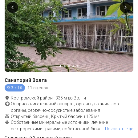
Санаторий Волга
9.2
11 оценок
/ 10
Костромской район
·
335
м до
Волги
Опорно-двигательный аппарат, органы дыхания, лор-
органы, сердечно-сосудистые заболевания
Открытый бассейн, Крытый бассейн 125 м²
Собственные минеральные источники, лечение
сестрорецкими грязями, собственный бюве
…
Показать еще
Стандартный 2-х местный номер