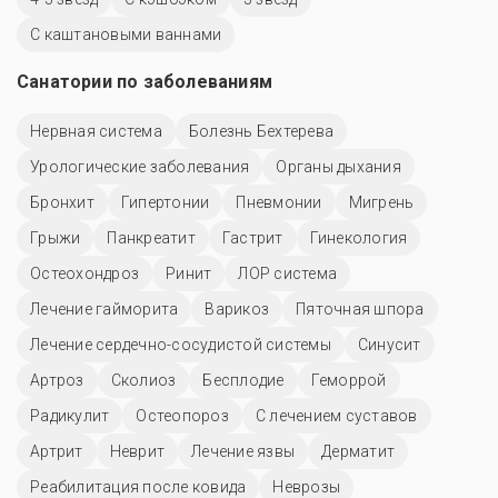
С каштановыми ваннами
Санатории по заболеваниям
Нервная система
Болезнь Бехтерева
Урологические заболевания
Органы дыхания
Бронхит
Гипертонии
Пневмонии
Мигрень
Грыжи
Панкреатит
Гастрит
Гинекология
Остеохондроз
Ринит
ЛОР система
Лечение гайморита
Варикоз
Пяточная шпора
Лечение сердечно-сосудистой системы
Синусит
Артроз
Сколиоз
Бесплодие
Геморрой
Радикулит
Остеопороз
С лечением суставов
Артрит
Неврит
Лечение язвы
Дерматит
Реабилитация после ковида
Неврозы