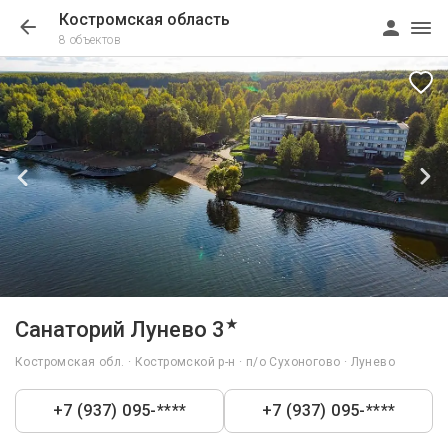
Костромская область
8 объектов
1/75
★
Санаторий Лунево 3
Костромская обл. · Костромской р-н · п/о Сухоногово · Лунево
+7 (937) 095-****
+7 (937) 095-****