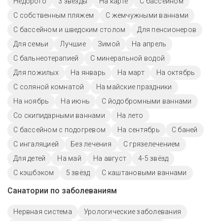
Недорого
3 звезды
На карте
C бассейном
С собственным пляжем
С жемчужными ваннами
С бассейном и шведским столом
Для пенсионеров
Для семьи
Лучшие
Зимой
На апрель
С бальнеотерапией
С минеральной водой
Для пожилых
На январь
На март
На октябрь
С соляной комнатой
На майские праздники
На ноябрь
На июнь
С йодобромными ваннами
Со скипидарными ваннами
На лето
С бассейном с подогревом
На сентябрь
С баней
С ингаляцией
Без лечения
С грязелечением
Для детей
На май
На август
4-5 звёзд
С кэшбэком
5 звёзд
С каштановыми ваннами
Санатории по заболеваниям
Нервная система
Урологические заболевания