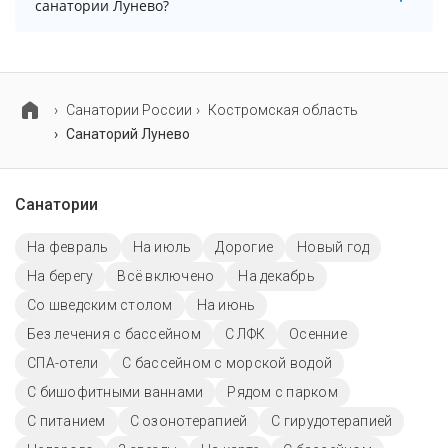
санатории Лунево?
система.
В санатории Лунево предусмотрены
специализированные программы лечения взрослых,
детей и пенсионеров.
Cанатории России
Костромская область
Санаторий Лунево
Санатории
На февраль
На июль
Дорогие
Новый год
На берегу
Всё включено
На декабрь
Со шведским столом
На июнь
Без лечения с бассейном
С ЛФК
Осенние
СПА-отели
С бассейном с морской водой
С бишофитными ваннами
Рядом с парком
С питанием
С озонотерапией
С гирудотерапией