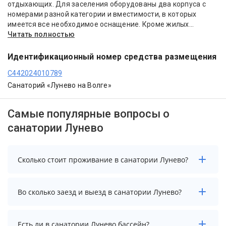
отдыхающих. Для заселения оборудованы два корпуса с
номерами разной категории и вместимости, в которых
имеется все необходимое оснащение. Кроме жилых...
Читать полностью
Идентификационный номер средства размещения
С442024010789
Санаторий «Лунево на Волге»
Самые популярные вопросы о
санатории Лунево
Сколько стоит проживание в санатории Лунево?
Стоимость проживания в санатории Лунево
Во сколько заезд и выезд в санатории Лунево?
начинается от 6831 рублей. Чтобы увидеть
актуальные цены на проживание, выберите нужные
даты и количество гостей.
Заезд возможен после 14:00, а выезд необходимо
Есть ли в санатории Лунево бассейн?