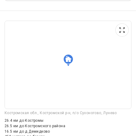
Костромская обл., Костромской р-н, п/о Сухоногово, Лунево
26.4 км
до Костромы
26.5 км
до Костромского района
16.5 км
до д Демидково