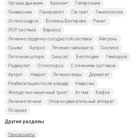
Органы дыхания
Бронхит
Гипертонии
Пневмонии
Панкреатит
Гастрит
Гинекология
Остеохондроз
Болезнь Бехтерева
Ринит
ЛОР система
Варикоз
Лечение сердечно-сосудистой системы
Мигрень
Грыжи
Артроз
Лечение гайморита
Сколиоз
Пяточная шпора
Синусит
Бесплодие
Геморрой
Радикулит
Остеопороз
С лечением суставов
Артрит
Неврит
Лечение язвы
Дерматит
Реабилитация после ковида
Неврозы
Желудочно-кишечный тракт
Астма
Кифоз
Лечение печени
Опорно-двигательный аппарат
Псориаз
Другие разделы
Пансионаты