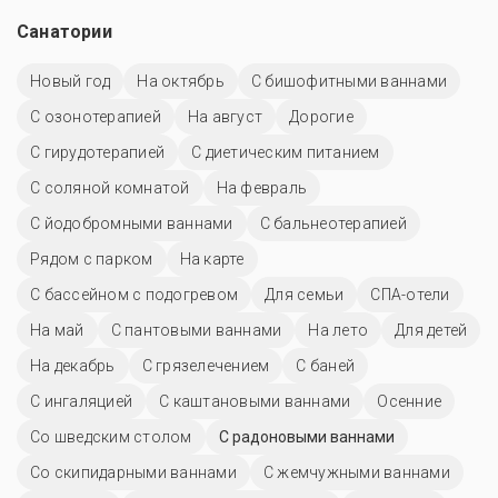
Санатории
Новый год
На октябрь
С бишофитными ваннами
С озонотерапией
На август
Дорогие
С гирудотерапией
С диетическим питанием
С соляной комнатой
На февраль
С йодобромными ваннами
С бальнеотерапией
Рядом с парком
На карте
С бассейном с подогревом
Для семьи
СПА-отели
На май
С пантовыми ваннами
На лето
Для детей
На декабрь
С грязелечением
С баней
С ингаляцией
С каштановыми ваннами
Осенние
Со шведским столом
С радоновыми ваннами
Со скипидарными ваннами
С жемчужными ваннами