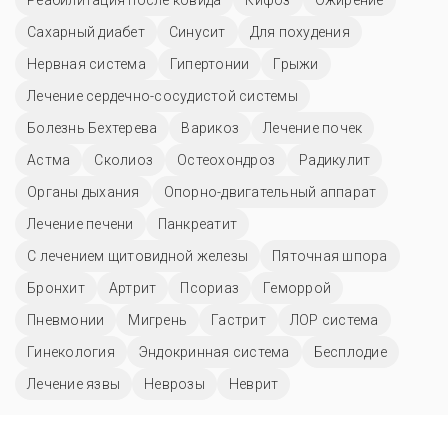
Сахарный диабет
Синусит
Для похудения
Нервная система
Гипертонии
Грыжи
Лечение сердечно-сосудистой системы
Болезнь Бехтерева
Варикоз
Лечение почек
Астма
Сколиоз
Остеохондроз
Радикулит
Органы дыхания
Опорно-двигательный аппарат
Лечение печени
Панкреатит
С лечением щитовидной железы
Пяточная шпора
Бронхит
Артрит
Псориаз
Геморрой
Пневмонии
Мигрень
Гастрит
ЛОР система
Гинекология
Эндокринная система
Бесплодие
Лечение язвы
Неврозы
Неврит