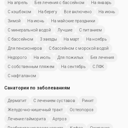
На апрель
Без лечения с бассейном
На январь
С кэшбэком
На берегу
Всё включено
На июнь
Зимой
На июнь
На майские праздники
С минеральной водой
Лучшие
С питанием
C бассейном
3 звезды
На март
На ноябрь
Для пенсионеров
С бассейном с морской водой
Недорого
На июль
Для пожилых
Без лечения
С собственным пляжем
На сентябрь
С ЛФК
С нафталаном
Санатории по заболеваниям
Дерматит
С лечением суставов
Ринит
Желудочно-кишечный тракт
Остеопороз
Лечение гайморита
Артроз
Реабилитация после ковида
Кифоз
Ожирение