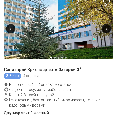
★
Санаторий Красноярское Загорье
3
8.8
4 оценки
/ 10
Балахтинский район
·
484
м до
Реки
Сердечно-сосудистые заболевания
Крытый бассейн с сауной
Галотерапия, бесконтактный гидромассаж, лечение
радоновыми водами
Джуниор сюит 2-местный