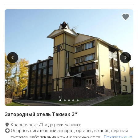
★
Загородный отель Такмак
3
Красноярск
·
71
м до
реки Базаихе
Опорно-двигательный аппарат, органы дыхания, нервная
система, заболевания кожи, сердечно-сосу
…
Показать еще