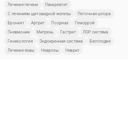
Лечение печени
Панкреатит
С лечением щитовидной железы
Пяточная шпора
Бронхит
Артрит
Псориаз
Геморрой
Пневмонии
Мигрень
Гастрит
ЛОР система
Гинекология
Эндокринная система
Бесплодие
Лечение язвы
Неврозы
Неврит