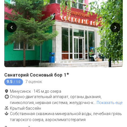
★
Санаторий Сосновый бор
1
9.5
7 оценок
/ 10
Минусинск
·
145
м до
озера
Опорно-двигательный аппарат, органы дыхания,
гинекология, нервная система, желудочно-к
…
Показать еще
Крытый бассейн
Собственная скважина минеральной воды, лечебная грязь
тагарского озера, аэроклиматотерапия