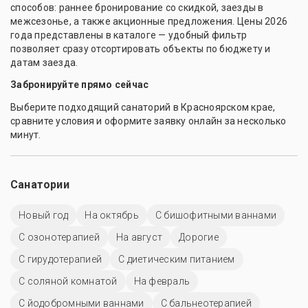
способов: раннее бронирование со скидкой, заезды в
межсезонье, а также акционные предложения. Цены 2026
года представлены в каталоге — удобный фильтр
позволяет сразу отсортировать объекты по бюджету и
датам заезда.
Забронируйте прямо сейчас
Выберите подходящий санаторий в Красноярском крае,
сравните условия и оформите заявку онлайн за несколько
минут.
Санатории
Новый год
На октябрь
С бишофитными ваннами
С озонотерапией
На август
Дорогие
С гирудотерапией
С диетическим питанием
С соляной комнатой
На февраль
С йодобромными ваннами
С бальнеотерапией