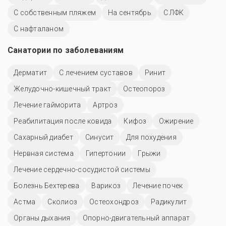
С собственным пляжем
На сентябрь
С ЛФК
С нафталаном
Санатории по заболеваниям
Дерматит
С лечением суставов
Ринит
Желудочно-кишечный тракт
Остеопороз
Лечение гайморита
Артроз
Реабилитация после ковида
Кифоз
Ожирение
Сахарный диабет
Синусит
Для похудения
Нервная система
Гипертонии
Грыжи
Лечение сердечно-сосудистой системы
Болезнь Бехтерева
Варикоз
Лечение почек
Астма
Сколиоз
Остеохондроз
Радикулит
Органы дыхания
Опорно-двигательный аппарат