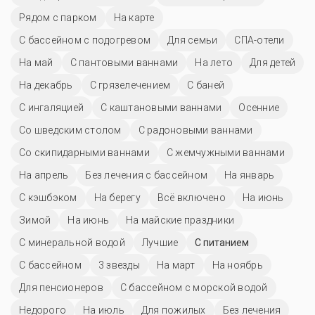
Рядом с парком
На карте
С бассейном с подогревом
Для семьи
СПА-отели
На май
С пантовыми ваннами
На лето
Для детей
На декабрь
С грязелечением
С баней
С ингаляцией
С каштановыми ваннами
Осенние
Со шведским столом
С радоновыми ваннами
Со скипидарными ваннами
С жемчужными ваннами
На апрель
Без лечения с бассейном
На январь
С кэшбэком
На берегу
Всё включено
На июнь
Зимой
На июнь
На майские праздники
С минеральной водой
Лучшие
С питанием
C бассейном
3 звезды
На март
На ноябрь
Для пенсионеров
С бассейном с морской водой
Недорого
На июль
Для пожилых
Без лечения