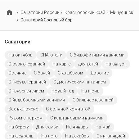
специализированные программы лечения
пенсионеров.
Cанатории России
Красноярский край
Минусинск
Санаторий Сосновый бор
Санатории
На октябрь
СПА-отели
С бишофитными ваннами
С озонотерапией
На карте
Для детей
На август
Осенние
С баней
С кэшбэком
Дорогие
С гирудотерапией
С диетическим питанием
С грязелечением
Новый год
На июнь
С йодобромными ваннами
С бальнеотерапией
Всё включено
С соляной комнатой
Рядом с парком
С каштановыми ваннами
На берегу
Для семьи
На январь
На май
На февраль
На лето
На декабрь
С ингаляцией