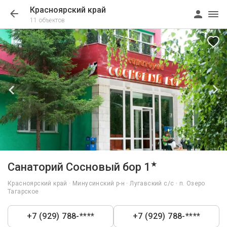
Красноярский край
11 объектов
1/94
★
Санаторий Сосновый бор 1
Красноярский край · Минусинский р-н · Лугавский с/с · п. Озеро
Тагарское
+7 (929) 788-****
+7 (929) 788-****