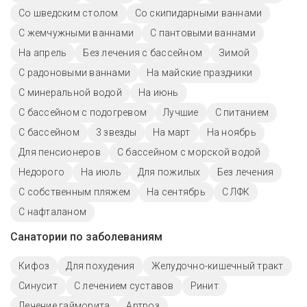
Со шведским столом
Со скипидарными ваннами
С жемчужными ваннами
С пантовыми ваннами
На апрель
Без лечения с бассейном
Зимой
С радоновыми ваннами
На майские праздники
С минеральной водой
На июнь
С бассейном с подогревом
Лучшие
С питанием
C бассейном
3 звезды
На март
На ноябрь
Для пенсионеров
С бассейном с морской водой
Недорого
На июль
Для пожилых
Без лечения
С собственным пляжем
На сентябрь
С ЛФК
С нафталаном
Санатории по заболеваниям
Кифоз
Для похудения
Желудочно-кишечный тракт
Синусит
С лечением суставов
Ринит
Лечение гайморита
Артроз