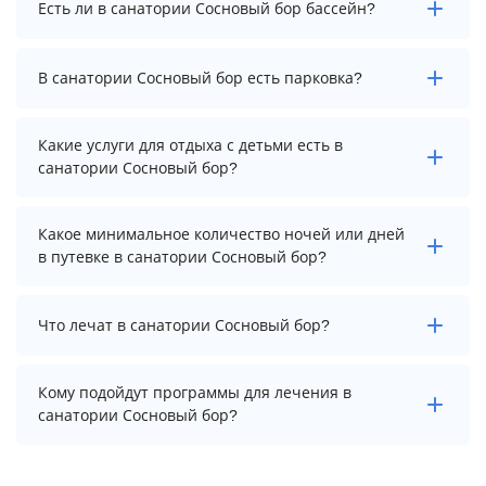
Есть ли в санатории Сосновый бор бассейн?
осуществить до 10:00.
В санатории Сосновый бор есть крытый бассейн .
В санатории Сосновый бор есть парковка?
В санатории Сосновый бор есть парковка, уточните
Какие услуги для отдыха с детьми есть в
информацию перед бронированием у менеджера,
санатории Сосновый бор?
возможно, услуга оплачивается отдельно.
Для детей в санатории Сосновый бор работает
Какое минимальное количество ночей или дней
анимационный персонал, детская площадка и
в путевке в санатории Сосновый бор?
игровая комната.
Минимальный срок путевки зависит от выбранного
Что лечат в санатории Сосновый бор?
тарифа. Для тарифа с лечением рекомендуем
выбирать срок не менее 7 ночей (дней).
Основные профили лечения в санатории: язва
Кому подойдут программы для лечения в
желудка, опорно-двигательный аппарат и органы
санатории Сосновый бор?
дыхания.
В санатории Сосновый бор предусмотрены