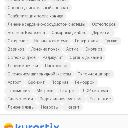
Опорно-двигательный аппарат
Реабилитация после ковида
Лечение сердечно-сосудистой системы
Остеопороз
Болезнь Бехтерева
Сахарный диабет
Дерматит
Ожирение
Нервная система
Гипертонии
Грыжи
Варикоз
Лечение почек
Астма
Сколиоз
Остеохондроз
Радикулит
Органы дыхания
Лечение печени
Панкреатит
С лечением щитовидной железы
Пяточная шпора
Артрит
Бронхит
Псориаз
Геморрой
Пневмонии
Мигрень
Гастрит
ЛОР система
Гинекология
Эндокринная система
Бесплодие
Лечение язвы
Неврозы
Неврит