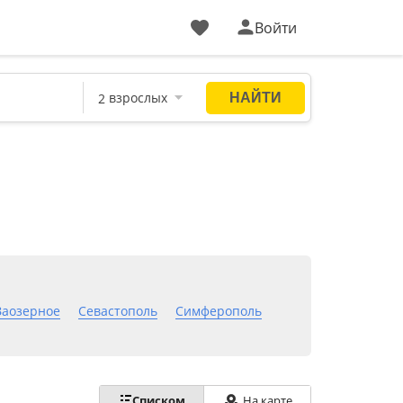
Войти
Заозерное
Севастополь
Симферополь
Списком
На карте