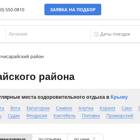
00) 550-0810
ЗАЯВКА НА ПОДБОР
Лечение
хчисарайский район
айского района
лярные места оздоровительного отдыха в
Крыму
та
Ялта
Евпатория
Симеиз
Алупка
Кореиз
Саки
ь
Судак
Феодосия
Коктебель
Поповка
Приморский
омендуемые
по отзывам
по цене