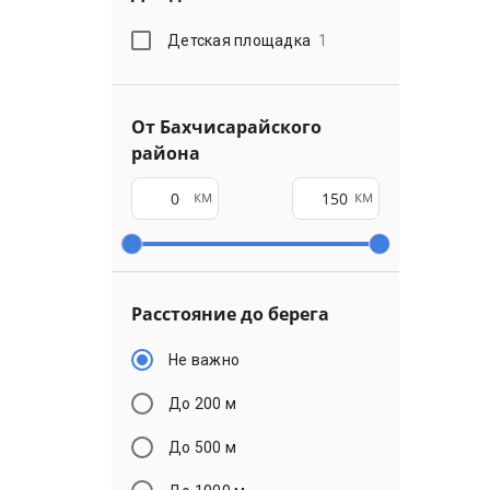
Детская площадка
1
От Бахчисарайского
района
км
км
Расстояние до берега
Не важно
До 200 м
До 500 м