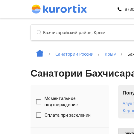
8 (8
Санатории России
Крым
Ба
Санатории Бахчисар
Попу
Моментальное
Алуш
подтверждение
Керч
Оплата при заселении
рек