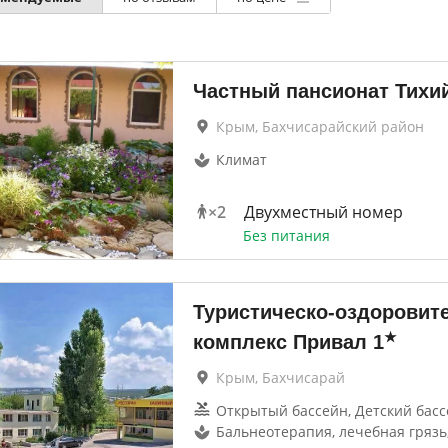
Частный пансионат Тихий
Крым, Бахчисарайский район
Климат
×
2
Двухместный номер
Без питания
Туристическо-оздоровит
★
комплекс Привал
1
Крым, Бахчисарай
Открытый бассейн, Детский бас
Бальнеотерапия, лечебная грязь