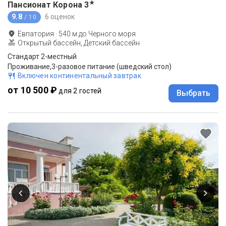
★
Пансионат Корона
3
9.8
6 оценок
/ 10
Евпатория
·
540
м до
Черного моря
Открытый бассейн, Детский бассейн
Стандарт 2-местный
Проживание,3-разовое питание (шведский стол)
Включен континентальный завтрак
от 10 500 ₽
для 2 гостей
Выбрать