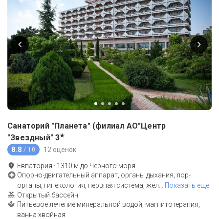
Санаторий "Планета" (филиал АО"Центр
★
"Звездный"
3
8.8
12 оценок
/ 10
Евпатория
·
1310
м до
Черного моря
Опорно-двигательный аппарат, органы дыхания, лор-
органы, гинекология, нервная система, жел
…
Показать еще
Открытый бассейн
Питьевое лечение минеральной водой, магнитотерапия,
ванна хвойная