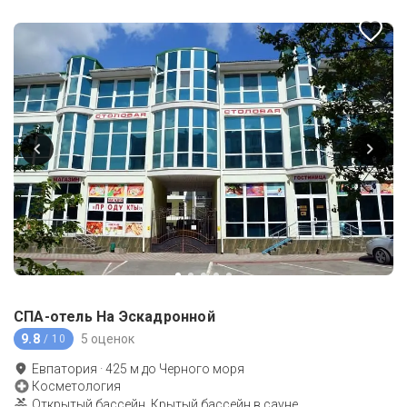
СПА-отель На Эскадронной
9.8
5 оценок
/ 10
Евпатория
·
425
м до
Черного моря
Косметология
Открытый бассейн, Крытый бассейн в сауне