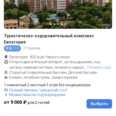
Туристическо-оздоровительный комплекс
Евпатория
9.6
17 оценок
/ 10
Евпатория
·
820
м до
Черного моря
Опорно-двигательный аппарат, органы дыхания, лор-
органы, нервная система, лечение и оздоро
…
Показать еще
Открытый плавательный бассейн, Детский бассейн
Климат, лечебная грязь, лазеротерапия
1-комнатный 2-местный 5 этаж без кондиционера
Полный пансион "шведский стол"
Моментальное подтверждение
от 9 000 ₽
для 2 гостей
Выбрать