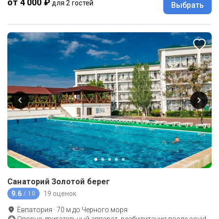
от 4 000 ₽
для 2 гостей
Выбрать
Санаторий Золотой берег
9.6
19 оценок
/ 10
Евпатория
·
70
м до
Черного моря