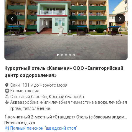
Курортный отель «Каламея» ООО «Евпаторийский
центр оздоровления»
Саки
·
131
м до
Черного моря
Косметология
Открытый бассейн, Крытый бБассейн
Аквааэробика и/или лечебная гимнастика в воде, лечебная
грязь, теплолечение
1-комнатный 2-местный «Стандарт» Отель (с боковым видом на море)
Путевка отдыха
Полный пансион "шведский стол"