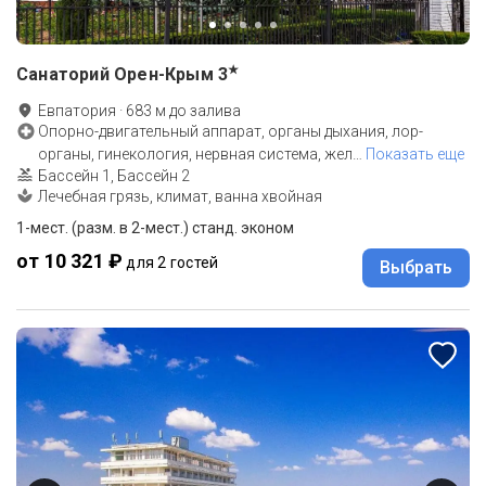
★
Санаторий Орен-Крым
3
Евпатория
·
683
м до
залива
Опорно-двигательный аппарат, органы дыхания, лор-
органы, гинекология, нервная система, жел
…
Показать еще
Бассейн 1, Бассейн 2
Лечебная грязь, климат, ванна хвойная
1-мест. (разм. в 2-мест.) станд. эконом
от 10 321 ₽
для 2 гостей
Выбрать