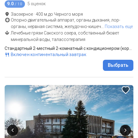
9.0
5 оценок
/ 10
Заозерное
·
400
м до
Черного моря
Опорно-двигательный аппарат, органы дыхания, лор-
органы, нервная система, желудочно-кишеч
…
Показать еще
Лечебные грязи Сакского озера, собственный бювет
минеральной воды, талассотерапия
Стандартный 2-местный 2-комнатный с кондиционером (корпус Буревестник)
Включен континентальный завтрак
Выбрать