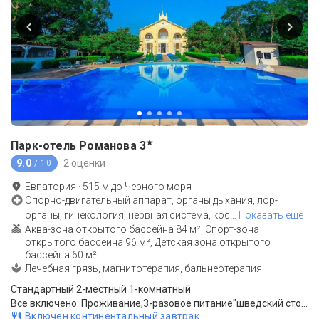
★
Парк-отель Романова
3
9.0
2 оценки
/ 10
Евпатория
·
515
м до
Черного моря
Опорно-двигательный аппарат, органы дыхания, лор-
органы, гинекология, нервная система, кос
…
Показать еще
Аква-зона открытого бассейна 84 м², Спорт-зона
открытого бассейна 96 м², Детская зона открытого
бассейна 60 м²
Лечебная грязь, магнитотерапия, бальнеотерапия
Стандартный 2-местный 1-комнатный
Все включено: Проживание,3-разовое питание"шведский стол"
Включен континентальный завтрак