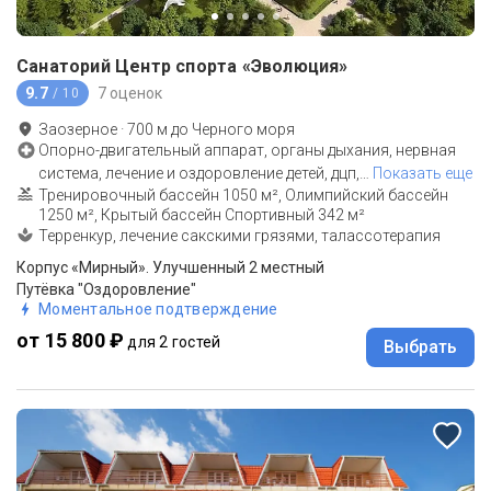
Санаторий Центр спорта «Эволюция»
9.7
7 оценок
/ 10
Заозерное
·
700
м до
Черного моря
Опорно-двигательный аппарат, органы дыхания, нервная
система, лечение и оздоровление детей, дцп,
…
Показать еще
Тренировочный бассейн 1050 м², Олимпийский бассейн
1250 м², Крытый бассейн Спортивный 342 м²
Терренкур, лечение сакскими грязями, талассотерапия
Корпус «Мирный». Улучшенный 2 местный
Путёвка "Оздоровление"
Моментальное подтверждение
от 15 800 ₽
для 2 гостей
Выбрать