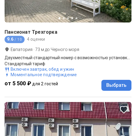
Пансионат Трехгорка
9.6
4 оценки
/ 10
Евпатория
·
73
м до
Черного моря
Двухместный стандартный номер с возможностью установки дополнительного места (без балкона) вид во двор
Стандартный тариф
Включен завтрак, обед и ужин
Моментальное подтверждение
от 5 500 ₽
для 2 гостей
Выбрать