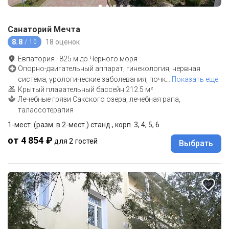
Санаторий Мечта
8.8
18 оценок
/ 10
Евпатория
·
825
м до
Черного моря
Опорно-двигательный аппарат, гинекология, нервная
система, урологические заболевания, почк
…
Показать еще
Крытый плавательный бассейн 212.5 м²
Лечебные грязи Сакского озера, лечебная рапа,
талассотерапия
1-мест. (разм. в 2-мест.) станд., корп. 3, 4, 5, 6
от 4 854 ₽
для 2 гостей
Выбрать