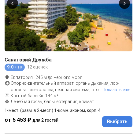
Санаторий Дружба
9.0
12 оценок
/ 10
Евпатория
·
245
м до
Черного моря
Опорно-двигательный аппарат, органы дыхания, лор-
органы, гинекология, нервная система, сто
…
Показать еще
Крытый бассейн 144 м²
Лечебная грязь, бальнеотерапия, климат
1-мест. (разм. в 2-мест.) 1-комн. эконом, корп. 4
от 5 453 ₽
для 2 гостей
Выбрать