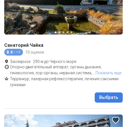
Санаторий Чайка
8.4
10 оценок
/ 10
Заозерное
·
290
м до
Черного моря
Опорно-двигательный аппарат, органы дыхания,
гинекология, лор-органы, нервная система,
…
Показать еще
Терренкур, лазерная рефлексотерапия, лечение сакскими
грязями
Выбрать