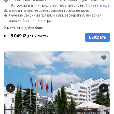
Опорно-двигательный аппарат, реабилитация после covid-
19, лор-органы, гинекология, нервная систе
…
Показать еще
Бассейн в летнее время, Бассейн в зимнее время
Лечение Сакскими грязями, климатотерапия, лечебная
рапа мойнакского озера
2-мест. станд. без балк.
от 5 049 ₽
для 2 гостей
Выбрать