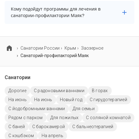
выбирать срок не менее 7 ночей (дней).
Основные профили лечения в санатории-
Кому подойдут программы для лечения в
профилактории: опорно-двигательный аппарат,
санатории-профилактории Маяк?
органы дыхания и лор-органы.
В санатории-профилактории Маяк предусмотрены
специализированные программы лечения взрослых
и детей.
Cанатории России
Крым
Заозерное
Санаторий-профилакторий Маяк
Санатории
Дорогие
С радоновыми ваннами
В горах
На июнь
На июнь
Новый год
С гирудотерапией
С йодобромными ваннами
Для семьи
Рядом с парком
Для пожилых
С соляной комнатой
С баней
С барокамерой
С бальнеотерапией
С кэшбэком
На апрель