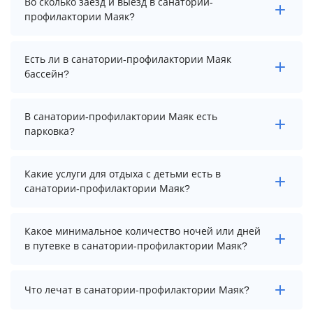
Во сколько заезд и выезд в санатории-
санатории-профилактории Маяк, выберите нужные
профилактории Маяк?
даты и количество гостей.
Заезд возможен после 8:00, а выезд необходимо
Есть ли в санатории-профилактории Маяк
осуществить до 8:00.
бассейн?
В санатории-профилактории Маяк нет бассейна.
В санатории-профилактории Маяк есть
парковка?
В санатории-профилактории Маяк есть парковка,
Какие услуги для отдыха с детьми есть в
уточните информацию перед бронированием у
санатории-профилактории Маяк?
менеджера, возможно, услуга оплачивается отдельно.
Для детей в санатории-профилактории Маяк
Какое минимальное количество ночей или дней
работает детская площадка, игровая комната и няня /
в путевке в санатории-профилактории Маяк?
услуги по уходу за детьми.
Минимальный срок путевки зависит от выбранного
Что лечат в санатории-профилактории Маяк?
тарифа. Для тарифа с лечением рекомендуем