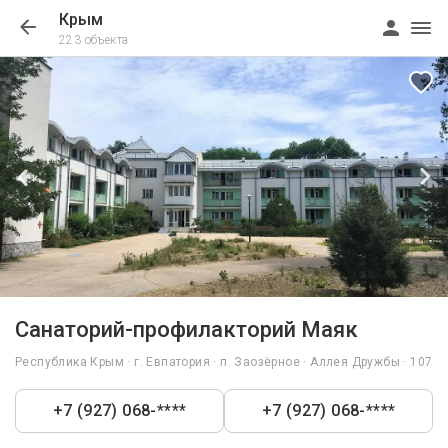
Крым
223 объекта
1/51
Санаторий-профилакторий Маяк
Республика Крым · г. Евпатория · п. Заозёрное · Аллея Дружбы · 107
+7 (927) 068-****
+7 (927) 068-****