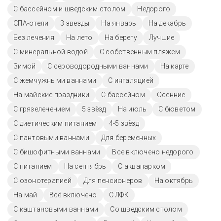
С бассейном и шведским столом
Недорого
СПА-отели
3 звезды
На январь
На декабрь
Без лечения
На лето
На берегу
Лучшие
С минеральной водой
С собственным пляжем
Зимой
С сероводородными ваннами
На карте
С жемчужными ваннами
С ингаляцией
На майские праздники
C бассейном
Осенние
С грязелечением
5 звёзд
На июль
С бюветом
С диетическим питанием
4-5 звёзд
С пантовыми ваннами
Для беременных
С бишофитными ваннами
Все включено недорого
С питанием
На сентябрь
С аквапарком
С озонотерапией
Для пенсионеров
На октябрь
На май
Всё включено
С ЛФК
С каштановыми ваннами
Со шведским столом