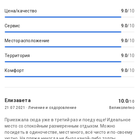
Цена/качество
9.0
/10
Сервис
9.0
/10
Месторасположение
9.0
/10
Территория
9.0
/10
Комфорт
9.0
/10
Елизавета
10.0
/10
21.07.2021 · Лечение и оздоровление
Великолепно
Приезжала сюда уже в третий раз и поеду еще! Идеальное
место со спокойным размеренным отдыхом. Можно
посидеть в одиночестве, мест много, всё чисто и по-своему
уютно. На пляже никогда не было какой-либо толпы.