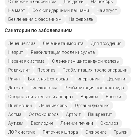
С пляжем и бассейном
Для детей
На ноябрь
На март
Со скипидарными ваннами
На август
Без лечения с бассейном
На февраль
Санатории по заболеваниям
Лечение глаз
Лечение гайморита
Для похудения
Неврит
Реабилитация после инсульта
Нервная система
С лечением щитовидной железы
Радикулит
Псориаз
Реабилитация после операции
Ринит
Болезнь Бехтерева
Гипертонии
Дерматит
Детокс
Гинекология
Реабилитация после ковида
Опорно-двигательный аппарат
Варикоз
Бронхит
Пневмонии
Лечение язвы
Органы дыхания
Астма
Остеохондроз
Артрит
Панкреатит
Аутизм
Бесплодие
Лечение печени
Сколиоз
ЛОР система
Пяточная шпора
Ожирение
Грыжи