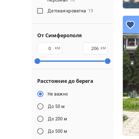
персонал
70
Детская кроватка
19
От Симферополя
км
км
Расстояние до берега
Не важно
До 50 м
До 200 м
До 500 м