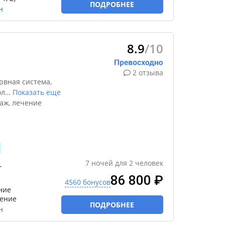
ПОДРОБНЕЕ
н
8.9
/10
2 отзыва
рвная система,
ол
…
Показать еще
аж, лечение
7
ночей
для
2
человек
-
86 800 ₽
4560 бонусов
ние
чение
ПОДРОБНЕЕ
н