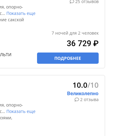
25 отзывов
я, опорно-
с
…
Показать еще
ние сакской
7
ночей
для
2
человек
36 729 ₽
УЛЬТИ
ПОДРОБНЕЕ
10.0
/10
2 отзыва
я, опорно-
с
…
Показать еще
язями,