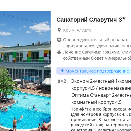
★
Санаторий Славутич
3
Крым, Алушта
Опорно-двигательный аппарат, 
лор-органы, желудочно-кишечн
Лечение Сакскими грязями, клим
собственный бювет минерально
Моментальное подтверждение
×
2
Эконом 2-местный 1-ком
корпус 4,5 / новое назван
Оптима Стандарт 2-местн
комнатный корпус 4,5
Тариф "Раннее бронирование
(для номеров в корпусах 4, 5):
проживание, 3-разовое пита
(шведский стол; на территор
санатория "Славутич" корпус 