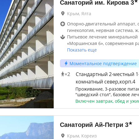
★
Санаторий им. Кирова
3
Крым, Ялта
Опорно-двигательный аппарат, 
гинекология, нервная система, ж
Питьевое лечение минеральной
«Моршинская 6», современная р
Показать еще
Моментальное подтверждение
×
2
Стандартный 2-местный 1
комнатный север,корп.4
Проживание, 3-разовое пита
"шведский стол", базовое ле
Включен завтрак, обед и ужи
★
Санаторий Ай-Петри
3
Крым, Кореиз