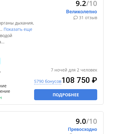
9.2
/10
31 отзыв
органы дыхания,
…
Показать еще
 водой
а
…
7
ночей
для
2
человек
-
108 750 ₽
5790 бонусов
ние
чение
ПОДРОБНЕЕ
н
9.0
/10