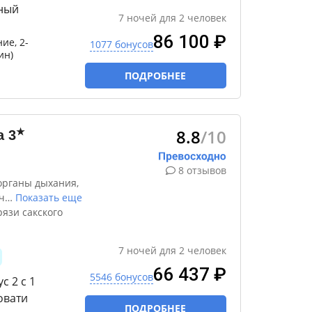
вный
7
ночей
для
2
человек
86 100 ₽
ие, 2-
1077 бонусов
ин)
ПОДРОБНЕЕ
8.8
/10
★
а
3
8 отзывов
органы дыхания,
ч
…
Показать еще
язи сакского
7
ночей
для
2
человек
66 437 ₽
5546 бонусов
 2 c 1
овати
ПОДРОБНЕЕ