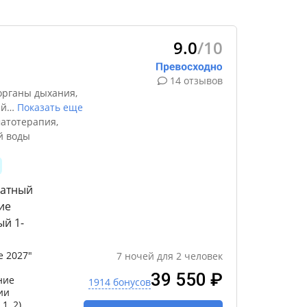
9.0
/10
14 отзывов
органы дыхания,
ый
…
Показать еще
атотерапия,
й воды
натный
ие
ый 1-
 2027"
7
ночей
для
2
человек
39 550 ₽
ние
1914 бонусов
ии
1, 2)