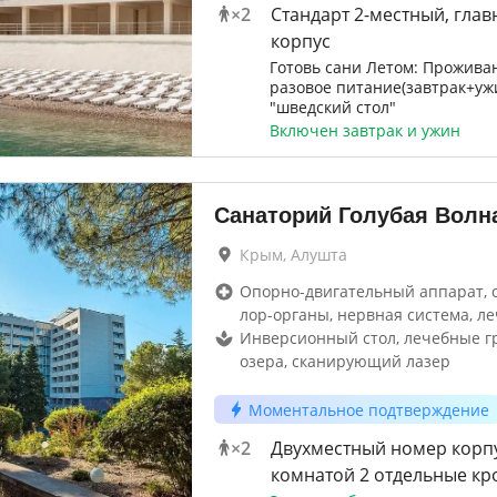
×
2
Стандарт 2-местный, гла
корпус
Готовь сани Летом: Проживан
разовое питание(завтрак+уж
"шведский стол"
Включен завтрак и ужин
Санаторий Голубая Волн
Крым, Алушта
Опорно-двигательный аппарат, 
лор-органы, нервная система, ле
Инверсионный стол, лечебные гр
озера, сканирующий лазер
Моментальное подтверждение
×
2
Двухместный номер корпус
комнатой 2 отдельные кр