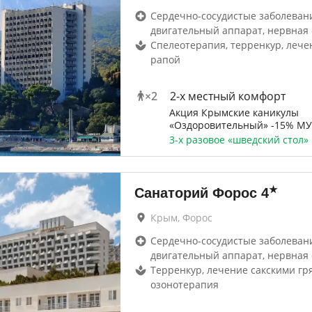
Сердечно-сосудистые заболевани
двигательный аппарат, нервная 
Спелеотерапия, терренкур, лече
рапой
×
2
2-x местный комфорт
Акция Крымские каникулы
«Оздоровительный» -15% М
3-х разовое «шведский стол»
★
Санаторий Форос
4
Крым, Форос
Сердечно-сосудистые заболевани
двигательный аппарат, нервная 
Терренкур, лечение сакскими гр
озонотерапия