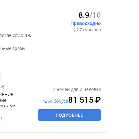
8.9
/10
7 отзывов
осле covid-19,
ебные грязи
 4
7
ночей
для
2
человек
ЧЕНИЕ:
81 515 ₽
ние
4264 бонуса
ментами
ПОДРОБНЕЕ
н