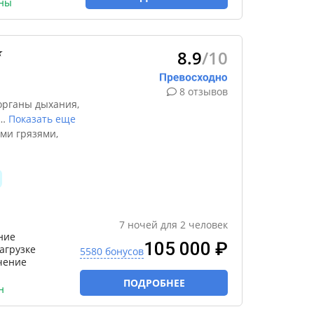
ены
8.9
/10
★
8 отзывов
органы дыхания,
…
Показать еще
ми грязями,
7
ночей
для
2
человек
ние
105 000 ₽
агрузке
5580 бонусов
ечение
ПОДРОБНЕЕ
н