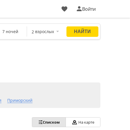
Войти
я
Приморский
Списком
На карте