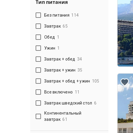
Тип питания
Без питания
114
Завтрак
65
Обед
1
Ужин
1
Завтрак + обед
34
Завтрак + ужин
35
Завтрак + обед + ужин
105
Все включено
11
Завтрак шведский стол
6
Континентальный
завтрак
61