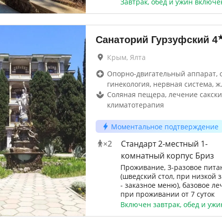
Завтрак, обед и ужин включ
Санаторий Гурзуфский
4
Крым, Ялта
Опорно-двигательный аппарат, 
гинекология, нервная система, ж
Соляная пещера, лечение сакски
климатотерапия
Моментальное подтверждение
×
2
Стандарт 2-местный 1-
комнатный корпус Бриз
Проживание, 3-разовое пита
(шведский стол, при низкой з
- заказное меню), базовое л
при проживании от 7 суток
Включен завтрак, обед и ужи