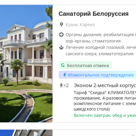
Санаторий Белоруссия
Крым, Кореиз
Органы дыхания, реабилитация п
лор-органы, стоматология
Лечение холодной плазмой, леч
сакского озера, климатотерапия
Бесплатная отмена
Моментальное подтверждение
×
2
Эконом 2-местный корпус
Тариф "Скидка" КЛИМАТОЛЕ
проживание, 4-разовое пита
(комплексное питание с эле
шведского стола)
Включен завтрак, обед и ужи