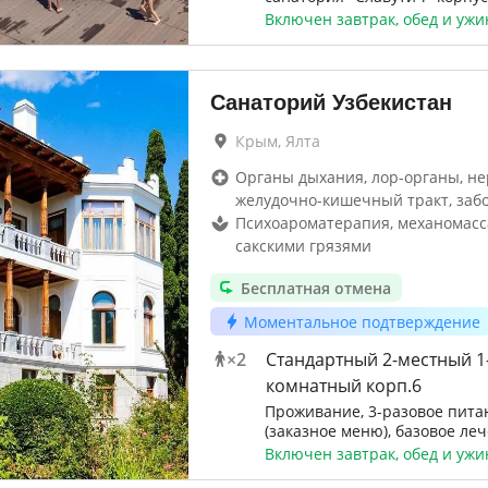
Включен завтрак, обед и ужи
Санаторий Узбекистан
Крым, Ялта
Органы дыхания, лор-органы, не
желудочно-кишечный тракт, заб
Психоароматерапия, механомасс
сакскими грязями
Бесплатная отмена
Моментальное подтверждение
×
2
Стандартный 2-местный 1
комнатный корп.6
Проживание, 3-разовое пита
(заказное меню), базовое ле
Включен завтрак, обед и ужи