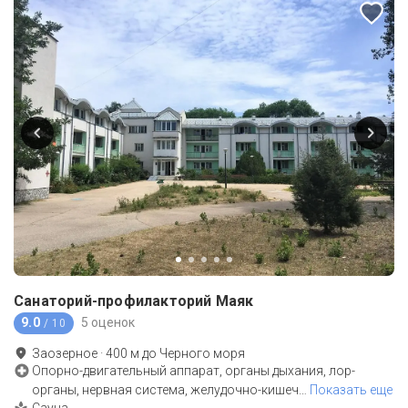
Санаторий-профилакторий Маяк
9.0
5 оценок
/ 10
Заозерное
·
400
м до
Черного моря
Опорно-двигательный аппарат, органы дыхания, лор-
органы, нервная система, желудочно-кишеч
…
Показать еще
Сауна