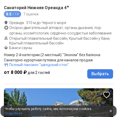
★
Санаторий Нижняя Ореанда
4
8.5
7 оценок
/ 10
Ореанда
·
310
м до
Черного моря
Опорно-двигательный аппарат, органы дыхания, лор-
органы, косметология, сердечно-сосудистые заболевания
Открытый плавательный бассейн, Крытый бассейн у бани,
Крытый плавательный бассейн
Бани и сауны
Номер 2-й категории (2-местный) "Эконом" без балкона
Санаторно-курортная путевка для каналов продаж
Полный пансион "шведский стол"
от 8 000 ₽
для 2 гостей
Выбрать
Чтобы улучшить работу сайта, мы используем cookies.
Подробнее