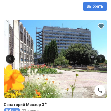
Выбрать
★
Санаторий Мисхор
3
9.4
23 оценки
/ 10