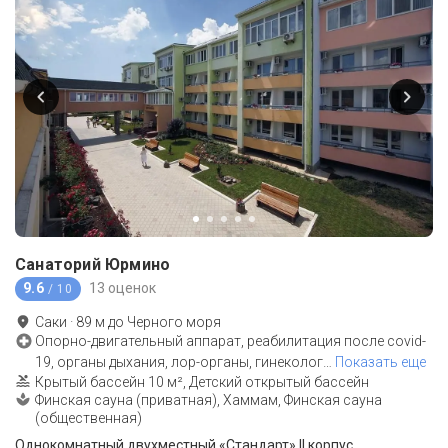
Санаторий Юрмино
9.6
13 оценок
/ 10
Саки
·
89
м до
Черного моря
Опорно-двигательный аппарат, реабилитация после covid-
19, органы дыхания, лор-органы, гинеколог
…
Показать еще
Крытый бассейн 10 м², Детский открытый бассейн
Финская сауна (приватная), Хаммам, Финская сауна
(общественная)
Однокомнатный двухместный «Стандарт» II корпус