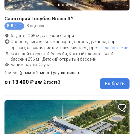
★
Санаторий Голубая Волна
3
8.8
8 оценок
/ 10
Алушта
·
295
м до
Черного моря
Опорно-двигательный аппарат, органы дыхания, лор-
органы, нервная система, лечение и оздоро
…
Показать еще
Большой открытый бассейн, Крытый плавательный
бассейн 256 м², Детский открытый бассейн
Бани и сауны, Сауна
1-мест. (разм. в 2-мест.) улучш. вилла
от 13 400 ₽
для 2 гостей
Выбрать