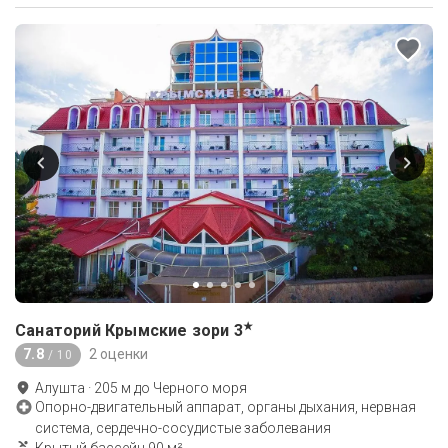
★
Санаторий Крымские зори
3
7.8
2 оценки
/ 10
Алушта
·
205
м до
Черного моря
Опорно-двигательный аппарат, органы дыхания, нервная
система, сердечно-сосудистые заболевания
Крытый бассейн 90 м²