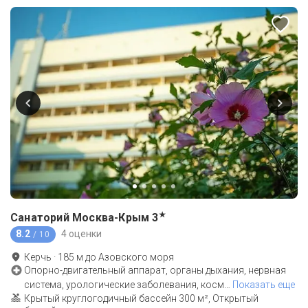
★
Санаторий Москва-Крым
3
8.2
4 оценки
/ 10
Керчь
·
185
м до
Азовского моря
Опорно-двигательный аппарат, органы дыхания, нервная
система, урологические заболевания, косм
…
Показать еще
Крытый круглогодичный бассейн 300 м², Открытый