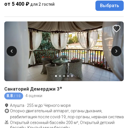
от 5 400 ₽
для 2 гостей
Выбрать
★
Санаторий Демерджи
3
8.8
4 оценки
/ 10
Алушта
·
255
м до
Черного моря
Опорно-двигательный аппарат, органы дыхания,
реабилитация после covid-19, лор-органы, нервная система
Открытый сезонный бассейн 200 м², Открытый детский
бассейн, Крытый мини-бассейн