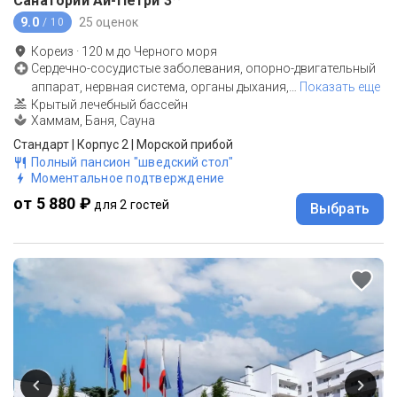
Санаторий Ай-Петри
3
9.0
25 оценок
/ 10
Кореиз
·
120
м до
Черного моря
Сердечно-сосудистые заболевания, опорно-двигательный
аппарат, нервная система, органы дыхания,
…
Показать еще
Крытый лечебный бассейн
Хаммам, Баня, Сауна
Стандарт | Корпус 2 | Морской прибой
Полный пансион "шведский стол"
Моментальное подтверждение
от 5 880 ₽
для 2 гостей
Выбрать