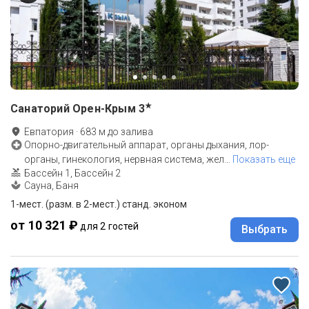
★
Санаторий Орен-Крым
3
Евпатория
·
683
м до
залива
Опорно-двигательный аппарат, органы дыхания, лор-
органы, гинекология, нервная система, жел
…
Показать еще
Бассейн 1, Бассейн 2
Сауна, Баня
1-мест. (разм. в 2-мест.) станд. эконом
от 10 321 ₽
для 2 гостей
Выбрать