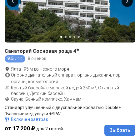
★
Санаторий Сосновая роща
4
9.5
8 оценок
/ 10
Ялта
·
95
м до
Черного моря
Опорно-двигательный аппарат, органы дыхания, лор-
органы, косметология
Крытый бассейн с морской водой 250 м², Открытый
бассейн, Детский бассейн
Сауна, Банный комплекс, Хаммам
Стандарт улучшенный с двуспальной кроватью Double+
"Базовые мед.услуги +SPA"
Включен завтрак
от 17 200 ₽
для 2 гостей
Выбрать