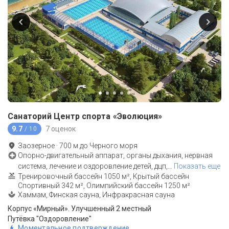
Санаторий Центр спорта «Эволюция»
9.7
7 оценок
/ 10
Заозерное
·
700
м до
Черного моря
Опорно-двигательный аппарат, органы дыхания, нервная
система, лечение и оздоровление детей, дцп,
…
Показать еще
Тренировочный бассейн 1050 м², Крытый бассейн
Спортивный 342 м², Олимпийский бассейн 1250 м²
Хаммам, Финская сауна, Инфракрасная сауна
Корпус «Мирный». Улучшенный 2 местный
Путёвка "Оздоровление"
Моментальное подтверждение