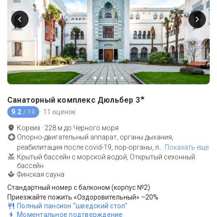
★
Санаторный комплекс Дюльбер
3
9.2
11 оценок
/ 10
Кореиз
·
228
м до
Черного моря
Опорно-двигательный аппарат, органы дыхания,
реабилитация после covid-19, лор-органы, л
…
Показать еще
Крытый бассейн с морской водой, Открытый сезонный
бассейн
Финская сауна
Стандартный номер с балконом (корпус №2)
Приезжайте пожить «Оздоровительный» –20%
Полный пансион "шведский стол"
Моментальное подтверждение