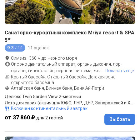
Санаторно-курортный комплекс Mriya resort & SPA
★
5
9.3
11 оценок
/ 10
Симеиз
·
360
м до
Черного моря
Опорно-двигательный аппарат, органы дыхания, лор-
органы, гинекология, нервная система, жел
…
Показать еще
Крытый бассейн, Открытый бассейн, Детская зона
открытого бассейна
Алтайская баня, Винная баня, Баня Ай-Петри
Делюкс Twin Garden View 2-местный
Лето для своих (акция для ЮФО, ЛНР, ДНР, Запорожской и Херсонской обл.,Северо-Кавказского ФО)*: проиживание, завтрак "шведский стол"
Включен континентальный завтрак
от 37 860 ₽
для 2 гостей
Выбрать