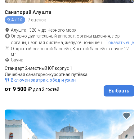
Санаторий Алушта
9.4
7 оценок
/ 10
Алушта
·
320
м до
Черного моря
Опорно-двигательный аппарат, органы дыхания, лор-
органы, нервная система, желудочно-кишеч
…
Показать еще
Открытый сезонный бассейн, Крытый бассейн в сауне 12
м²
Сауна
Стандарт 2-местный ЮГ корпус 1
Лечебная санаторно-курортная путёвка
Включен завтрак, обед и ужин
от 9 500 ₽
для 2 гостей
Выбрать