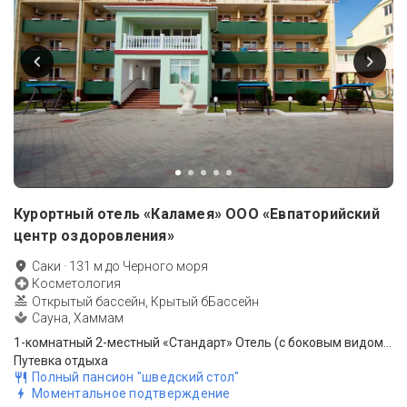
Курортный отель «Каламея» ООО «Евпаторийский
центр оздоровления»
Саки
·
131
м до
Черного моря
Косметология
Открытый бассейн, Крытый бБассейн
Сауна, Хаммам
1-комнатный 2-местный «Стандарт» Отель (с боковым видом на море)
Путевка отдыха
Полный пансион "шведский стол"
Моментальное подтверждение