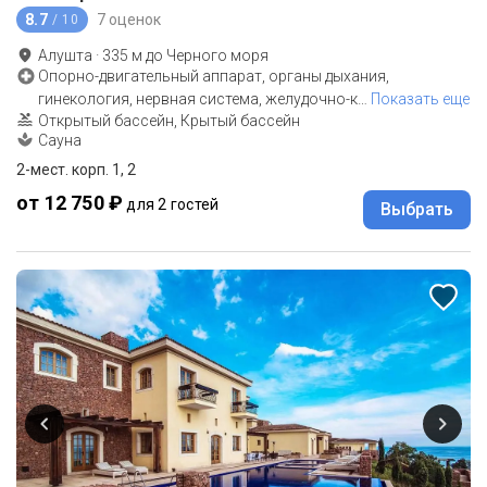
8.7
7 оценок
/ 10
Алушта
·
335
м до
Черного моря
Опорно-двигательный аппарат, органы дыхания,
гинекология, нервная система, желудочно-к
…
Показать еще
Открытый бассейн, Крытый бассейн
Сауна
2-мест. корп. 1, 2
от 12 750 ₽
для 2 гостей
Выбрать