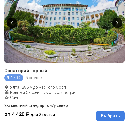
Санаторий Горный
9.1
5 оценок
/ 10
Ялта
·
295
м до
Черного моря
Крытый бассейн с морской водой
Сауна
2-x местный стандарт с ч/у север
от 4 420 ₽
для 2 гостей
Выбрать