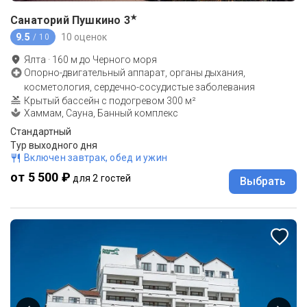
★
Санаторий Пушкино
3
9.5
10 оценок
/ 10
Ялта
·
160
м до
Черного моря
Опорно-двигательный аппарат, органы дыхания,
косметология, сердечно-сосудистые заболевания
Крытый бассейн с подогревом 300 м²
Хаммам, Сауна, Банный комплекс
Стандартный
Тур выходного дня
Включен завтрак, обед и ужин
от 5 500 ₽
для 2 гостей
Выбрать