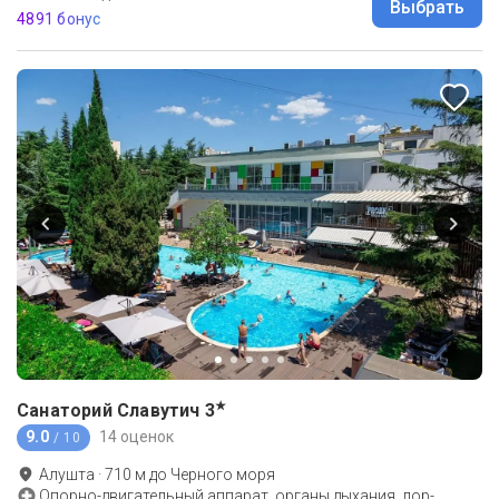
Выбрать
4891 бонус
★
Санаторий Славутич
3
9.0
14 оценок
/ 10
Алушта
·
710
м до
Черного моря
Опорно-двигательный аппарат, органы дыхания, лор-