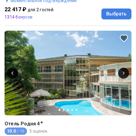
Моментальное подтверждение
22 417 ₽
для 2 гостей
Выбрать
1314 бонусов
★
Отель Родня
4
10.0
5 оценок
/ 10