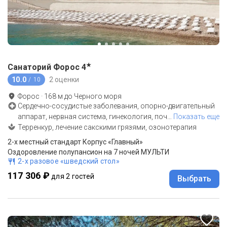
★
Санаторий Форос
4
10.0
2 оценки
/ 10
Форос
·
168
м до
Черного моря
Сердечно-сосудистые заболевания, опорно-двигательный
аппарат, нервная система, гинекология, поч
…
Показать еще
Терренкур, лечение сакскими грязями, озонотерапия
2-x местный стандарт Корпус «Главный»
Оздоровление полупансион на 7 ночей МУЛЬТИ
2-х разовое «шведский стол»
117 306 ₽
для 2 гостей
Выбрать