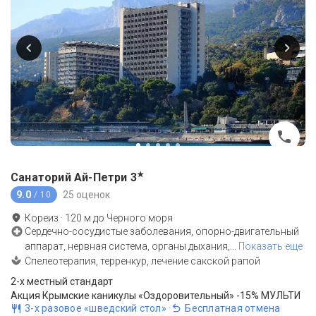
★
Санаторий Ай-Петри
3
9.0
25 оценок
/ 10
Кореиз
·
120
м до
Черного моря
Сердечно-сосудистые заболевания, опорно-двигательный
аппарат, нервная система, органы дыхания,
…
Показать еще
Спелеотерапия, терренкур, лечение сакской рапой
2-x местный стандарт
Акция Крымские каникулы «Оздоровительный» -15% МУЛЬТИ
3-х разовое «шведский стол»
·
Бесплатная отмена