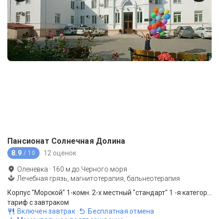
Пансионат Солнечная Долина
8.9
12 оценок
/ 10
Оленевка
·
160
м до
Черного моря
Лечебная грязь, магнитотерапия, бальнеотерапия
Корпус "Морской" 1-комн. 2-х местный "стандарт" 1 -я категория вид на степь
тариф с завтраком
Включен завтрак
·
Бесплатная отмена