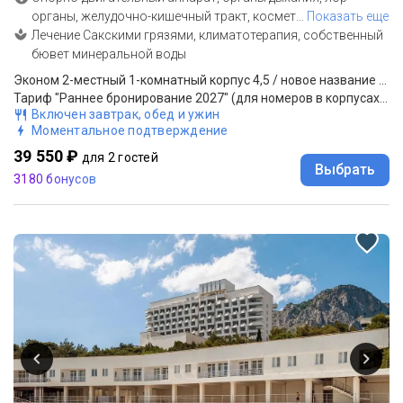
органы, желудочно-кишечный тракт, космет
…
Показать еще
Лечение Сакскими грязями, климатотерапия, собственный
бювет минеральной воды
Эконом 2-местный 1-комнатный корпус 4,5 / новое название Оптима Стандарт 2-местный 1-комнатный корпус 4,5
Тариф "Раннее бронирование 2027" (для номеров в корпусах 4, 5): проживание, 3-разовое питание (шведский стол; на территории санатория "Славутич" корпус 1, 2)
Включен завтрак, обед и ужин
Моментальное подтверждение
39 550 ₽
для 2 гостей
Выбрать
3180 бонусов