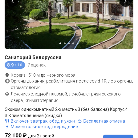
Санаторий Белоруссия
8.9
7 оценок
/ 10
Кореиз
·
510
м до
Черного моря
Органы дыхания, реабилитация после covid-19, лор-органы,
стоматология
Лечение холодной плазмой, лечебные грязи сакского
озера, климатотерапия
Эконом однокомнатный 2-х местный (без балкона) Корпус 4
# Климатолечение (скидка)
Включен завтрак, обед и ужин
·
Бесплатная отмена
Моментальное подтверждение
72 100 ₽
для 2 гостей