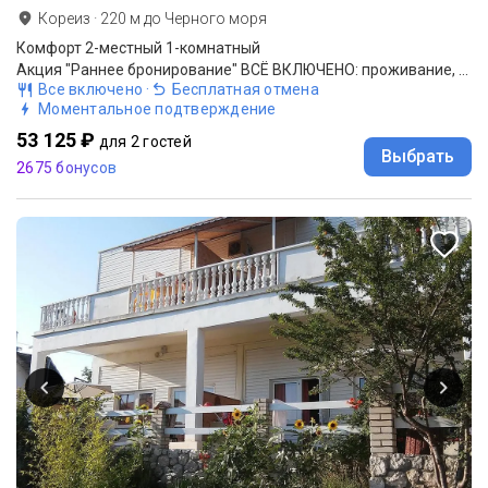
Кореиз
·
220
м до
Черного моря
Комфорт 2-местный 1-комнатный
Акция "Раннее бронирование" ВСЁ ВКЛЮЧЕНО: проживание, 3-разовое питание (шведский стол; при низкой загрузке меню-заказ), обслуживание по системе "всё включено"
Все включено
·
Бесплатная отмена
Моментальное подтверждение
53 125 ₽
для 2 гостей
Выбрать
2675 бонусов