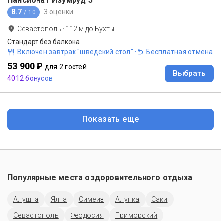
Пансионат Изумруд
3
8.7
3 оценки
/ 10
Севастополь
·
112
м до
Бухты
Стандарт без балкона
Включен завтрак "шведский стол"
·
Бесплатная отмена
53 900 ₽
для 2 гостей
Выбрать
4012 бонусов
Показать еще
Популярные места оздоровительного отдыха
Алушта
Ялта
Симеиз
Алупка
Саки
Севастополь
Феодосия
Приморский