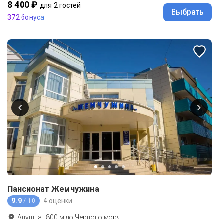
8 400 ₽
для 2 гостей
Выбрать
372 бонуса
Пансионат Жемчужина
9.9
4 оценки
/ 10
Алушта
·
800
м до
Черного моря