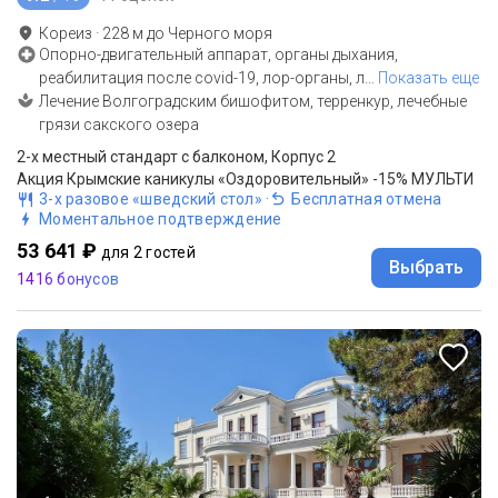
Кореиз
·
228
м до
Черного моря
Опорно-двигательный аппарат, органы дыхания,
реабилитация после covid-19, лор-органы, л
…
Показать еще
Лечение Волгоградским бишофитом, терренкур, лечебные
грязи сакского озера
2-x местный стандарт с балконом, Корпус 2
Акция Крымские каникулы «Оздоровительный» -15% МУЛЬТИ
3-х разовое «шведский стол»
·
Бесплатная отмена
Моментальное подтверждение
53 641 ₽
для 2 гостей
Выбрать
1416 бонусов