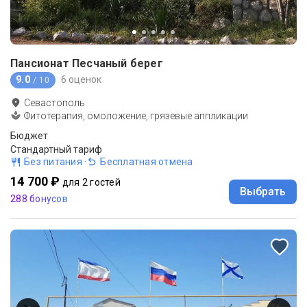
Пансионат Песчаный берег
9.0
6 оценок
/ 10
Севастополь
Фитотерапия, омоложение, грязевые аппликации
Бюджет
Стандартный тариф
Без питания
·
Бесплатная отмена
14 700 ₽
для 2 гостей
Выбрать
288 бонусов