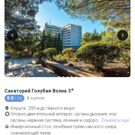
★
Санаторий Голубая Волна
3
8.8
8 оценок
/ 10
Алушта
·
295
м до
Черного моря
Опорно-двигательный аппарат, органы дыхания, лор-
органы, нервная система, лечение и оздоро
…
Показать еще
Инверсионный стол, лечебные грязи сакского озера,
сканирующий лазер