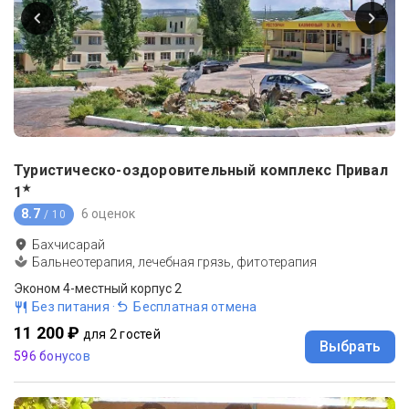
Туристическо-оздоровительный комплекс Привал
★
1
8.7
6 оценок
/ 10
Бахчисарай
Бальнеотерапия, лечебная грязь, фитотерапия
Эконом 4-местный корпус 2
Без питания
·
Бесплатная отмена
11 200 ₽
для 2 гостей
Выбрать
596 бонусов