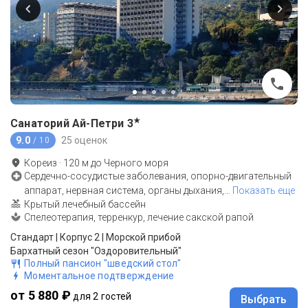
★
Санаторий Ай-Петри
3
9.0
25 оценок
/ 10
Кореиз
·
120
м до
Черного моря
Сердечно-сосудистые заболевания, опорно-двигательный
аппарат, нервная система, органы дыхания,
…
Показать еще
Крытый лечебный бассейн
Спелеотерапия, терренкур, лечение сакской рапой
Стандарт | Корпус 2 | Морской прибой
Бархатный сезон "Оздоровительный"
Полный пансион "шведский стол"
Моментальное подтверждение
от 5 880 ₽
для 2 гостей
Выбрать