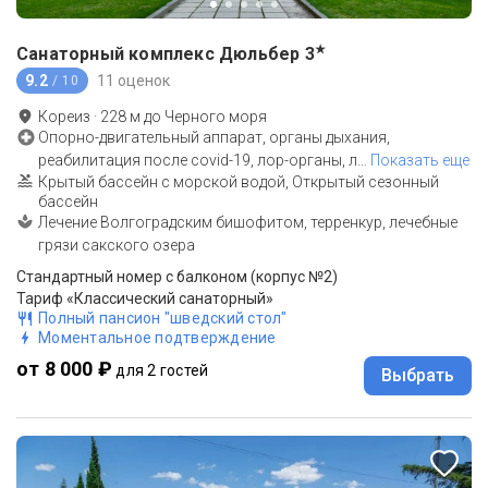
★
Санаторный комплекс Дюльбер
3
9.2
11 оценок
/ 10
Кореиз
·
228
м до
Черного моря
Опорно-двигательный аппарат, органы дыхания,
реабилитация после covid-19, лор-органы, л
…
Показать еще
Крытый бассейн с морской водой, Открытый сезонный
бассейн
Лечение Волгоградским бишофитом, терренкур, лечебные
грязи сакского озера
Стандартный номер с балконом (корпус №2)
Тариф «Классический санаторный»
Полный пансион "шведский стол"
Моментальное подтверждение
от 8 000 ₽
для 2 гостей
Выбрать