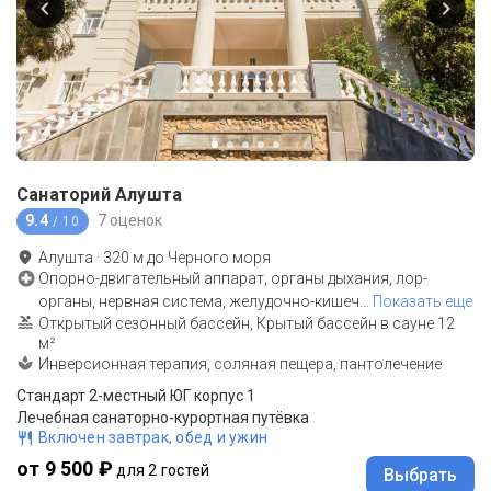
Санаторий Алушта
9.4
7 оценок
/ 10
Алушта
·
320
м до
Черного моря
Опорно-двигательный аппарат, органы дыхания, лор-
органы, нервная система, желудочно-кишеч
…
Показать еще
Открытый сезонный бассейн, Крытый бассейн в сауне 12
м²
Инверсионная терапия, соляная пещера, пантолечение
Стандарт 2-местный ЮГ корпус 1
Лечебная санаторно-курортная путёвка
Включен завтрак, обед и ужин
от 9 500 ₽
для 2 гостей
Выбрать