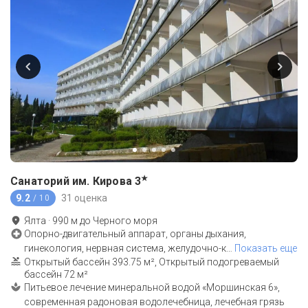
★
Санаторий им. Кирова
3
9.2
31 оценка
/ 10
Ялта
·
990
м до
Черного моря
Опорно-двигательный аппарат, органы дыхания,
гинекология, нервная система, желудочно-к
…
Показать еще
Открытый бассейн 393.75 м², Открытый подогреваемый
бассейн 72 м²
Питьевое лечение минеральной водой «Моршинская 6»,
современная радоновая водолечебница, лечебная грязь