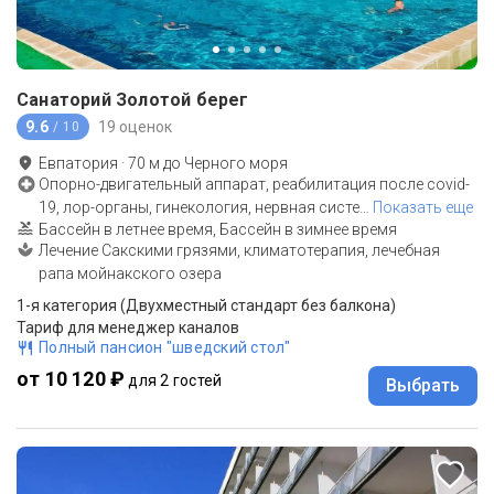
Санаторий Золотой берег
9.6
19 оценок
/ 10
Евпатория
·
70
м до
Черного моря
Опорно-двигательный аппарат, реабилитация после covid-
19, лор-органы, гинекология, нервная систе
…
Показать еще
Бассейн в летнее время, Бассейн в зимнее время
Лечение Сакскими грязями, климатотерапия, лечебная
рапа мойнакского озера
1-я категория (Двухместный стандарт без балкона)
Тариф для менеджер каналов
Полный пансион "шведский стол"
от 10 120 ₽
для 2 гостей
Выбрать