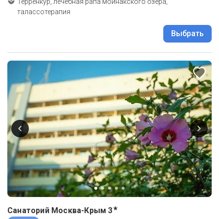
Терренкур, лечебная рапа мойнакского озера,
талассотерапия
Выбрать
★
Санаторий Москва-Крым
3