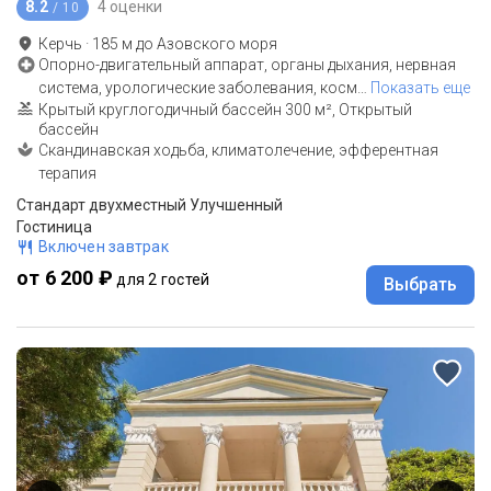
8.2
4 оценки
/ 10
Керчь
·
185
м до
Азовского моря
Опорно-двигательный аппарат, органы дыхания, нервная
система, урологические заболевания, косм
…
Показать еще
Крытый круглогодичный бассейн 300 м², Открытый
бассейн
Скандинавская ходьба, климатолечение, эфферентная
терапия
Стандарт двухместный Улучшенный
Гостиница
Включен завтрак
от 6 200 ₽
для 2 гостей
Выбрать