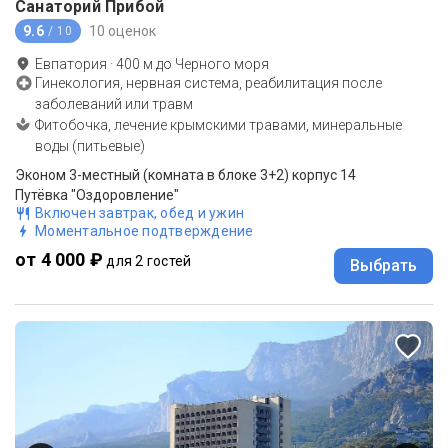
Санаторий Прибой
9.6
10 оценок
/ 10
Евпатория
·
400
м до
Черного моря
Гинекология, нервная система, реабилитация после
заболеваний или травм
Фитобочка, лечение крымскими травами, минеральные
воды (питьевые)
Эконом 3-местный (комната в блоке 3+2) корпус 14
Путёвка "Оздоровление"
Включен завтрак, обед и ужин
Моментальное подтверждение
от 4 000 ₽
для 2 гостей
Выбрать