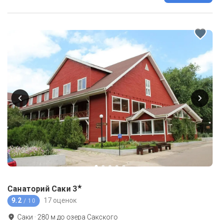
★
Санаторий Саки
3
9.2
17 оценок
/ 10
Саки
·
280
м до
озера Сакского