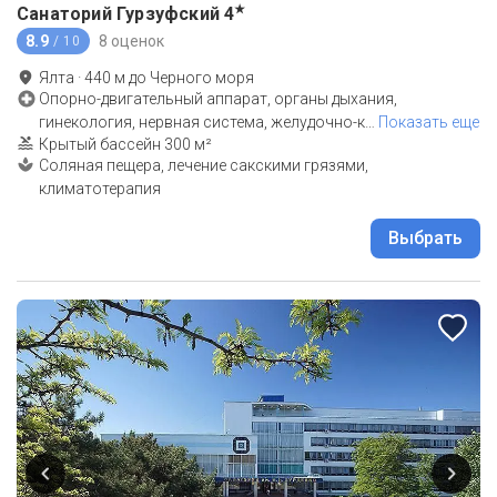
★
Санаторий Гурзуфский
4
8.9
8 оценок
/ 10
Ялта
·
440
м до
Черного моря
Опорно-двигательный аппарат, органы дыхания,
гинекология, нервная система, желудочно-к
…
Показать еще
Крытый бассейн 300 м²
Соляная пещера, лечение сакскими грязями,
климатотерапия
Выбрать