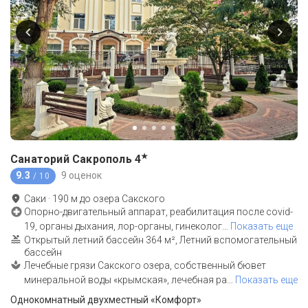
★
Санаторий Сакрополь
4
9.3
9 оценок
/ 10
Саки
·
190
м до
озера Сакского
Опорно-двигательный аппарат, реабилитация после covid-
19, органы дыхания, лор-органы, гинеколог
…
Показать еще
Открытый летний бассейн 364 м², Летний вспомогательный
бассейн
Лечебные грязи Сакского озера, собственный бювет
минеральной воды «крымская», лечебная ра
…
Показать еще
Однокомнатный двухместный «Комфорт»