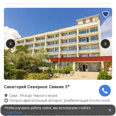
★
Санаторий Северное Сияние
3
Саки
·
94
м до
Черного моря
Опорно-двигательный аппарат, реабилитация после covid-
19, органы дыхания, гинекология, нервная с
…
Показать еще
Чтобы улучшить работу сайта, мы используем cookies.
Открытый бассейн с подогревом
Подробнее