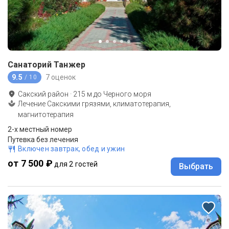
Санаторий Танжер
9.5
7 оценок
/ 10
Сакский район
·
215
м до
Черного моря
Лечение Сакскими грязями, климатотерапия,
магнитотерапия
2-х местный номер
Путевка без лечения
Включен завтрак, обед и ужин
от 7 500 ₽
для 2 гостей
Выбрать