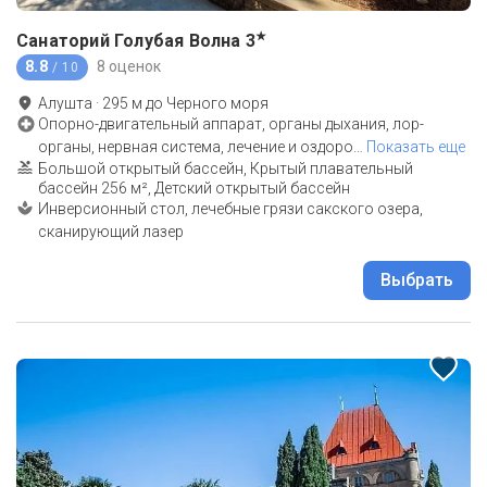
★
Санаторий Голубая Волна
3
8.8
8 оценок
/ 10
Алушта
·
295
м до
Черного моря
Опорно-двигательный аппарат, органы дыхания, лор-
органы, нервная система, лечение и оздоро
…
Показать еще
Большой открытый бассейн, Крытый плавательный
бассейн 256 м², Детский открытый бассейн
Инверсионный стол, лечебные грязи сакского озера,
сканирующий лазер
Выбрать