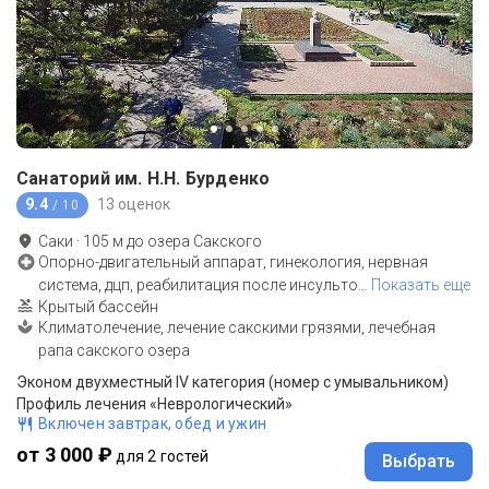
Санаторий им. Н.Н. Бурденко
9.4
13 оценок
/ 10
Саки
·
105
м до
озера Сакского
Опорно-двигательный аппарат, гинекология, нервная
система, дцп, реабилитация после инсульто
…
Показать еще
Крытый бассейн
Климатолечение, лечение сакскими грязями, лечебная
рапа сакского озера
Эконом двухместный IV категория (номер с умывальником)
Профиль лечения «Неврологический»
Включен завтрак, обед и ужин
от 3 000 ₽
для 2 гостей
Выбрать