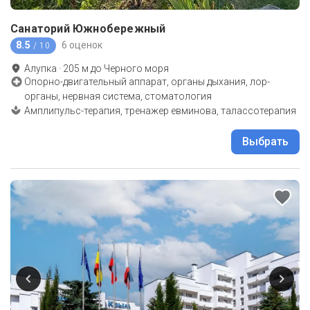
Санаторий Южнобережный
8.5
6 оценок
/ 10
Алупка
·
205
м до
Черного моря
Опорно-двигательный аппарат, органы дыхания, лор-
органы, нервная система, стоматология
Амплипульс-терапия, тренажер евминова, талассотерапия
Выбрать