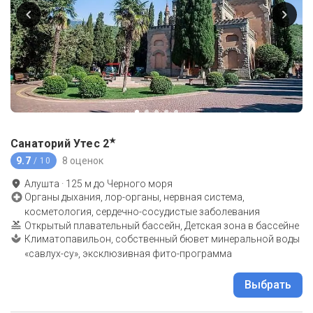
★
Санаторий Утес
2
9.7
8 оценок
/ 10
Алушта
·
125
м до
Черного моря
Органы дыхания, лор-органы, нервная система,
косметология, сердечно-сосудистые заболевания
Открытый плавательный бассейн, Детская зона в бассейне
Климатопавильон, собственный бювет минеральной воды
«савлух-су», эксклюзивная фито-программа
Выбрать