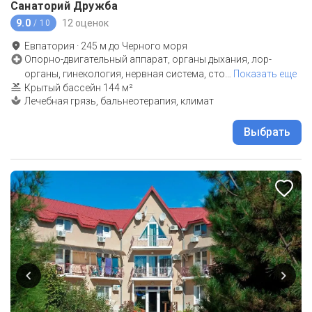
Санаторий Дружба
9.0
12 оценок
/ 10
Евпатория
·
245
м до
Черного моря
Опорно-двигательный аппарат, органы дыхания, лор-
органы, гинекология, нервная система, сто
…
Показать еще
Крытый бассейн 144 м²
Лечебная грязь, бальнеотерапия, климат
Выбрать