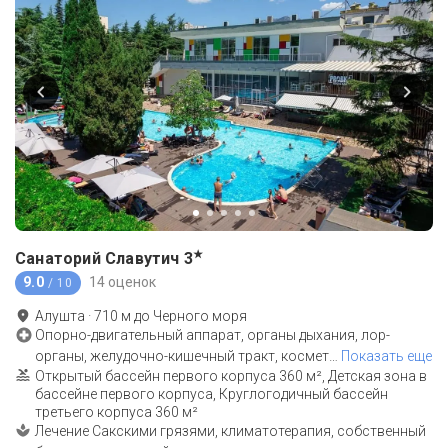
★
Санаторий Славутич
3
9.0
14 оценок
/ 10
Алушта
·
710
м до
Черного моря
Опорно-двигательный аппарат, органы дыхания, лор-
органы, желудочно-кишечный тракт, космет
…
Показать еще
Открытый бассейн первого корпуса 360 м², Детская зона в
бассейне первого корпуса, Круглогодичный бассейн
третьего корпуса 360 м²
Лечение Сакскими грязями, климатотерапия, собственный