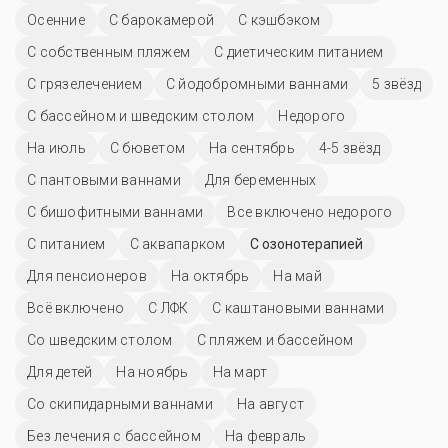
Осенние
С барокамерой
С кэшбэком
С собственным пляжем
С диетическим питанием
С грязелечением
С йодобромными ваннами
5 звёзд
С бассейном и шведским столом
Недорого
На июль
С бюветом
На сентябрь
4-5 звёзд
С пантовыми ваннами
Для беременных
С бишофитными ваннами
Все включено недорого
С питанием
С аквапарком
С озонотерапией
Для пенсионеров
На октябрь
На май
Всё включено
С ЛФК
С каштановыми ваннами
Со шведским столом
С пляжем и бассейном
Для детей
На ноябрь
На март
Со скипидарными ваннами
На август
Без лечения с бассейном
На февраль