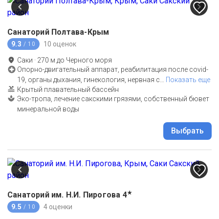
Санаторий Полтава-Крым
9.3
10 оценок
/ 10
Саки
·
270
м до
Черного моря
Опорно-двигательный аппарат, реабилитация после covid-
19, органы дыхания, гинекология, нервная с
…
Показать еще
Крытый плавательный бассейн
Эко-тропа, лечение сакскими грязями, собственный бювет
минеральной воды
Выбрать
★
Санаторий им. Н.И. Пирогова
4
9.5
4 оценки
/ 10