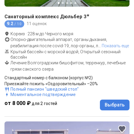
★
Санаторный комплекс Дюльбер
3
9.2
11 оценок
/ 10
Кореиз
·
228
м до
Черного моря
Опорно-двигательный аппарат, органы дыхания,
реабилитация после covid-19, лор-органы, л
…
Показать еще
Крытый бассейн с морской водой, Открытый сезонный
бассейн
Лечение Волгоградским бишофитом, терренкур, лечебные
грязи сакского озера
Стандартный номер с балконом (корпус №2)
Приезжайте пожить «Оздоровительный» –20%
Полный пансион "шведский стол"
Моментальное подтверждение
от 8 000 ₽
для 2 гостей
Выбрать