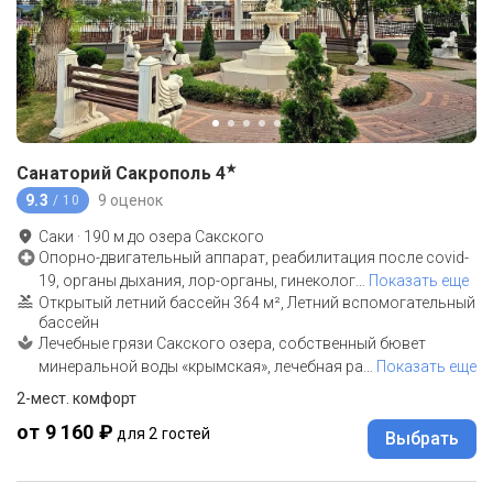
★
Санаторий Сакрополь
4
9.3
9 оценок
/ 10
Саки
·
190
м до
озера Сакского
Опорно-двигательный аппарат, реабилитация после covid-
19, органы дыхания, лор-органы, гинеколог
…
Показать еще
Открытый летний бассейн 364 м², Летний вспомогательный
бассейн
Лечебные грязи Сакского озера, собственный бювет
минеральной воды «крымская», лечебная ра
…
Показать еще
2-мест. комфорт
от 9 160 ₽
для 2 гостей
Выбрать