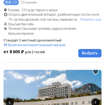
9.4
23 оценки
/ 10
Кореиз
·
215
м до
Черного моря
Опорно-двигательный аппарат, реабилитация после covid-
19, органы дыхания, лор-органы, нервная си
…
Показать еще
Крытый бассейн
Лечение Сакскими грязями, радонолечение,
бальнеотерапия
Стандарт 2-местный однокомнатный
Включен континентальный завтрак
от 8 600 ₽
для 2 гостей
Выбрать