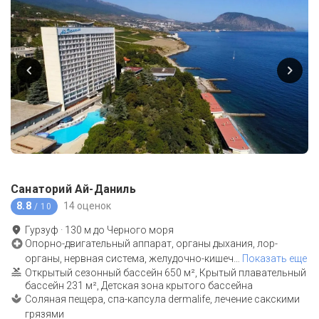
Санаторий Ай-Даниль
8.8
14 оценок
/ 10
Гурзуф
·
130
м до
Черного моря
Опорно-двигательный аппарат, органы дыхания, лор-
органы, нервная система, желудочно-кишеч
…
Показать еще
Открытый сезонный бассейн 650 м², Крытый плавательный
бассейн 231 м², Детская зона крытого бассейна
Соляная пещера, спа-капсула dermalife, лечение сакскими
грязями