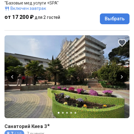
"Базовые мед.услуги +SPA"
Включен завтрак
от 17 200 ₽
для 2 гостей
Выбрать
★
Санаторий Киев
3
8.7
7 оценок
/ 10