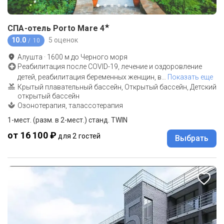
★
СПА-отель Porto Mare
4
10.0
5 оценок
/ 10
Алушта
·
1600
м до
Черного моря
Реабилитация после COVID-19, лечение и оздоровление
детей, реабилитация беременных женщин, в
…
Показать еще
Крытый плавательный бассейн, Открытый бассейн, Детский
открытый бассейн
Озонотерапия, талассотерапия
1-мест. (разм. в 2-мест.) станд. TWIN
от 16 100 ₽
для 2 гостей
Выбрать