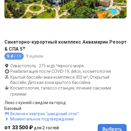
Санаторно-курортный комплекс Аквамарин Резорт
★
& СПА
5
9.4
9 оценок
/ 10
Севастополь
·
275
м до
Черного моря
Реабилитация после COVID-19, detox, косметология
Крытый бассейн аква-комплекса 300 м², Открытый
бассейн, Детская зона крытого бассейна
Косметология, талассо-станция, лечение сакскими
грязями
Люкс с кухней с видом на город
Базовый
Включен завтрак "шведский стол"
Моментальное подтверждение
от 33 500 ₽
для 2 гостей
Выбрать