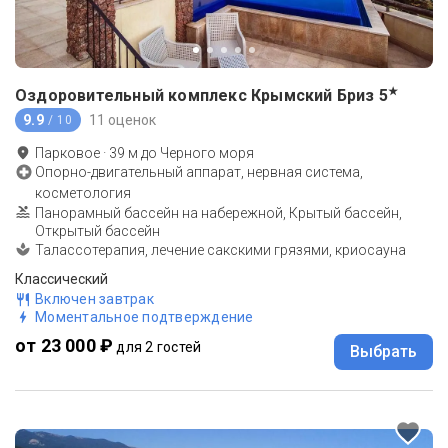
★
Оздоровительный комплекс Крымский Бриз
5
9.9
11 оценок
/ 10
Парковое
·
39
м до
Черного моря
Опорно-двигательный аппарат, нервная система,
косметология
Панорамный бассейн на набережной, Крытый бассейн,
Открытый бассейн
Талассотерапия, лечение сакскими грязями, криосауна
Классический
Включен завтрак
Моментальное подтверждение
от 23 000 ₽
для 2 гостей
Выбрать