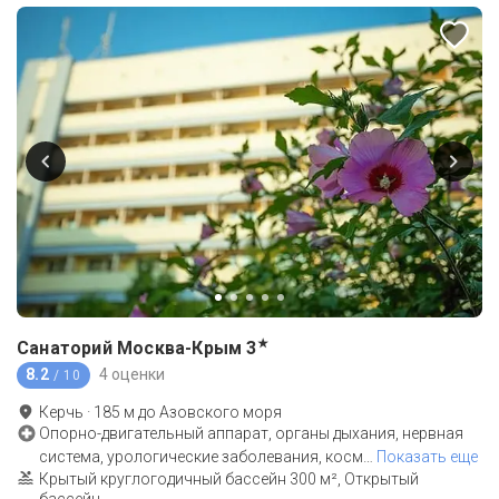
★
Санаторий Москва-Крым
3
8.2
4 оценки
/ 10
Керчь
·
185
м до
Азовского моря
Опорно-двигательный аппарат, органы дыхания, нервная
система, урологические заболевания, косм
…
Показать еще
Крытый круглогодичный бассейн 300 м², Открытый
бассейн