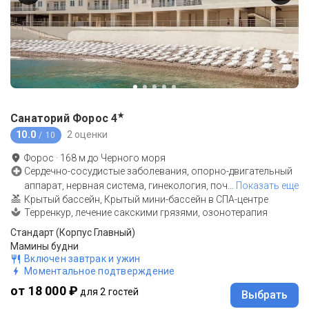
★
Санаторий Форос
4
10.0
2 оценки
/ 10
Форос
·
168
м до
Черного моря
Сердечно-сосудистые заболевания, опорно-двигательный
аппарат, нервная система, гинекология, поч
…
Показать еще
Крытый бассейн, Крытый мини-бассейн в СПА-центре
Терренкур, лечение сакскими грязями, озонотерапия
Стандарт (Корпус Главный)
Мамины будни
Включен завтрак и ужин
Моментальное подтверждение
от 18 000 ₽
для 2 гостей
Выбрать