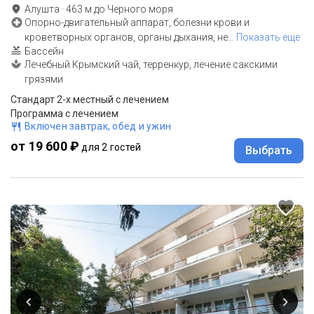
Алушта
·
463
м до
Черного моря
Опорно-двигательный аппарат, болезни крови и
кроветворных органов, органы дыхания, не
…
Показать еще
Бассейн
Лечебный Крымский чай, терренкур, лечение сакскими
грязями
Стандарт 2-х местный с лечением
Программа с лечением
Включен завтрак, обед и ужин
от 19 600 ₽
для 2 гостей
Выбрать