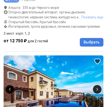
Алушта
·
335
м до
Черного моря
Опорно-двигательный аппарат, органы дыхания,
гинекология, нервная система, желудочно-к
…
Показать еще
Открытый бассейн, Крытый бассейн
Йогатерапия, тропа здоровья, лечение сакскими грязями
2-мест. корп. 1, 2
от 12 750 ₽
для 2 гостей
Выбрать