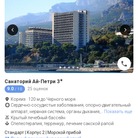
★
Санаторий Ай-Петри
3
9.0
25 оценок
/ 10
Кореиз
·
120
м до
Черного моря
Сердечно-сосудистые заболевания, опорно-двигательный
аппарат, нервная система, органы дыхания,
…
Показать еще
Крытый лечебный бассейн
Спелеотерапия, терренкур, лечение сакской рапой
Стандарт | Корпус 2 | Морской прибой