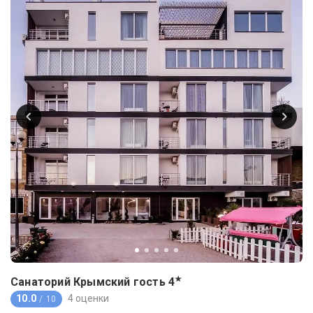
★
Санаторий Крымский гость
4
10.0
4 оценки
/ 10