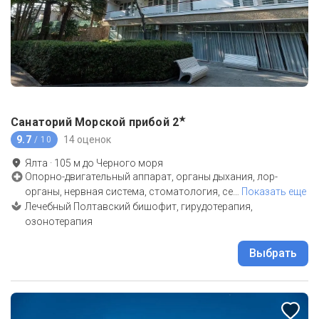
★
Санаторий Морской прибой
2
9.7
14 оценок
/ 10
Ялта
·
105
м до
Черного моря
Опорно-двигательный аппарат, органы дыхания, лор-
органы, нервная система, стоматология, се
…
Показать еще
Лечебный Полтавский бишофит, гирудотерапия,
озонотерапия
Выбрать