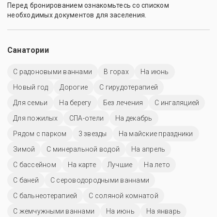
Перед бронированием ознакомьтесь со списком
необходимых документов для заселения.
Санатории
С радоновыми ваннами
В горах
На июнь
Новый год
Дорогие
С гирудотерапией
Для семьи
На берегу
Без лечения
С ингаляцией
Для пожилых
СПА-отели
На декабрь
Рядом с парком
3 звезды
На майские праздники
Зимой
С минеральной водой
На апрель
C бассейном
На карте
Лучшие
На лето
С баней
С сероводородными ваннами
С бальнеотерапией
С соляной комнатой
С жемчужными ваннами
На июнь
На январь