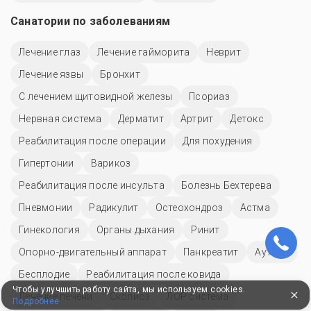
Санатории по заболеваниям
Лечение глаз
Лечение гайморита
Неврит
Лечение язвы
Бронхит
С лечением щитовидной железы
Псориаз
Нервная система
Дерматит
Артрит
Детокс
Реабилитация после операции
Для похудения
Гипертонии
Варикоз
Реабилитация после инсульта
Болезнь Бехтерева
Пневмонии
Радикулит
Остеохондроз
Астма
Гинекология
Органы дыхания
Ринит
Опорно-двигательный аппарат
Панкреатит
Аутизм
Бесплодие
Реабилитация после ковида
Чтобы улучшить работу сайта, мы используем cookies.
Лечение печени
Сколиоз
ЛОР система
Подробнее