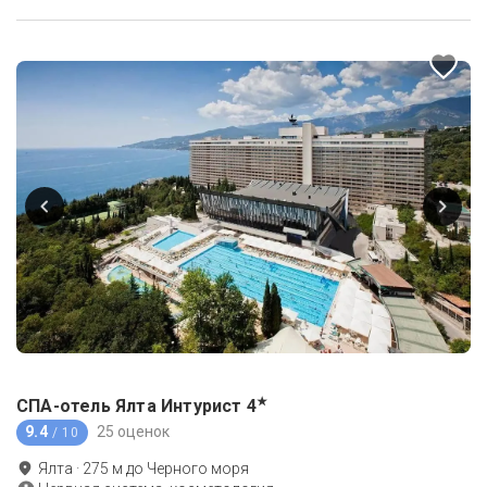
★
СПА-отель Ялта Интурист
4
9.4
25 оценок
/ 10
Ялта
·
275
м до
Черного моря