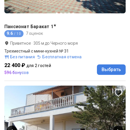
★
Пансионат Баракат
1
9.6
7 оценок
/ 10
Приветное
·
305
м до
Черного моря
Трехместный с мини-кухней № 31
Без питания
·
Бесплатная отмена
22 400 ₽
для 2 гостей
Выбрать
596 бонусов