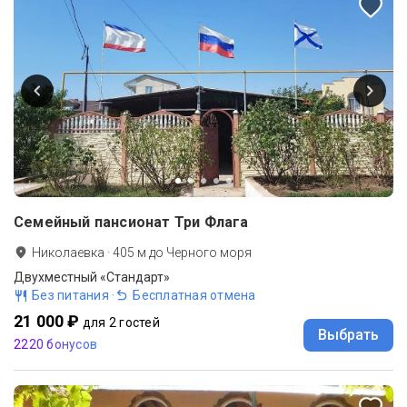
Семейный пансионат Три Флага
Николаевка
·
405
м до
Черного моря
Двухместный «Стандарт»
Без питания
·
Бесплатная отмена
21 000 ₽
для 2 гостей
Выбрать
2220 бонусов