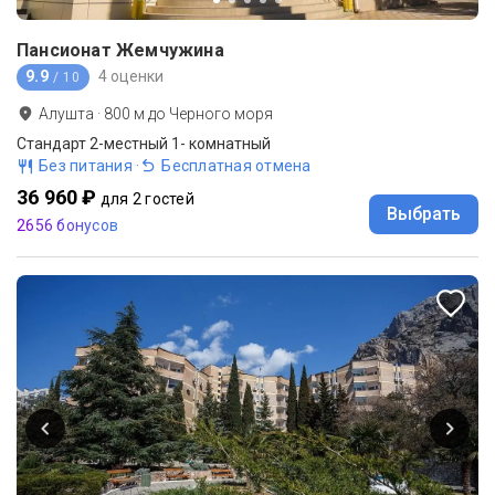
Пансионат Жемчужина
9.9
4 оценки
/ 10
Алушта
·
800
м до
Черного моря
Стандарт 2-местный 1- комнатный
Без питания
·
Бесплатная отмена
36 960 ₽
для 2 гостей
Выбрать
2656 бонусов