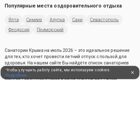
Популярные места оздоровительного отдыха
Ялта
Симеиз
Алупка
Саки
Севастополь
Феодосия
Приморский
Санатории Крыма на июль 2026 – это идеальное решение
для тех, кто хочет провести летний отпуск с пользой для
здоровья. На нашем сайте Вы найдёте список санаториев
для отдыха в июле.
Чтобы улучшить работу сайта, мы используем cookies.
Подробнее
Многие санатории Крыма в июле предлагают своим
постояльца отдых у бассейна. Также есть варианты на
берегу с выходом на пляж.
Для оздоровления и профилактики заболеваний можно
выбрать санатории с лечением. Но доступны и варианты без
лечения.
Забронировать понравившийся санаторий на июль можно
онлайн или по телефону. Наслаждайтесь летом с пользой
для своего здоровья!