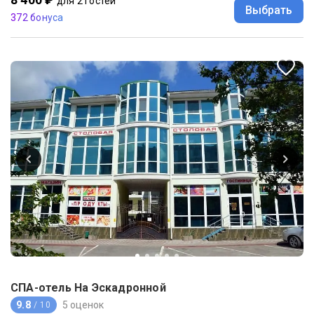
для 2 гостей
Выбрать
372 бонуса
СПА-отель На Эскадронной
9.8
5 оценок
/ 10