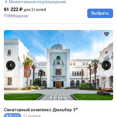
Моментальное подтверждение
61 222 ₽
для 2 гостей
Выбрать
1169 бонусов
★
Санаторный комплекс Дюльбер
3
9.2
11 оценок
/ 10