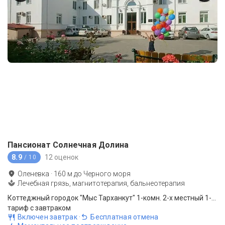
Пансионат Солнечная Долина
8.9
12 оценок
/ 10
Оленевка
·
160
м до
Черного моря
Лечебная грязь, магнитотерапия, бальнеотерапия
Коттеджный городок "Мыс Тарханкут" 1-комн. 2-х местный 1-я категория
тариф с завтраком
Включен завтрак
·
Бесплатная отмена