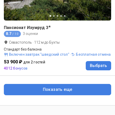
★
Пансионат Изумруд
3
8.7
3 оценки
/ 10
Севастополь
·
112
м до
Бухты
Стандарт без балкона
Включен завтрак "шведский стол"
·
Бесплатная отмена
53 900 ₽
для 2 гостей
Выбрать
4012 бонусов
Показать еще