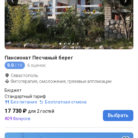
Пансионат Песчаный берег
9.0
6 оценок
/ 10
Севастополь
Фитотерапия, омоложение, грязевые аппликации
Бюджет
Стандартный тариф
Без питания
·
Бесплатная отмена
17 730 ₽
для 2 гостей
Выбрать
409 бонусов