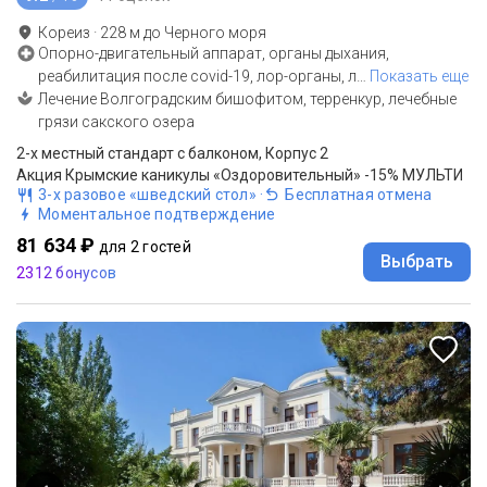
Кореиз
·
228
м до
Черного моря
Опорно-двигательный аппарат, органы дыхания,
реабилитация после covid-19, лор-органы, л
…
Показать еще
Лечение Волгоградским бишофитом, терренкур, лечебные
грязи сакского озера
2-x местный стандарт с балконом, Корпус 2
Акция Крымские каникулы «Оздоровительный» -15% МУЛЬТИ
3-х разовое «шведский стол»
·
Бесплатная отмена
Моментальное подтверждение
81 634 ₽
для 2 гостей
Выбрать
2312 бонусов