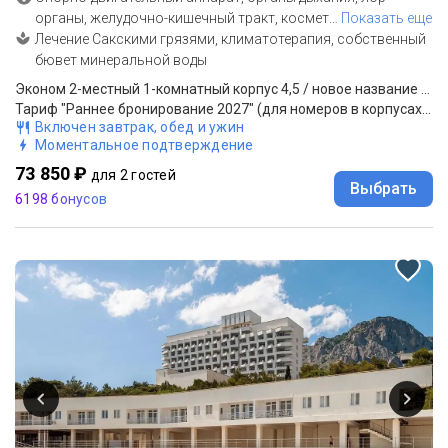
органы, желудочно-кишечный тракт, космет
…
Показать еще
Лечение Сакскими грязями, климатотерапия, собственный
бювет минеральной воды
Эконом 2-местный 1-комнатный корпус 4,5 / новое название Оптима Стандарт 2-местный 1-комнатный корпус 4,5
Тариф "Раннее бронирование 2027" (для номеров в корпусах 4, 5): проживание, 3-разовое питание (шведский стол; на территории санатория "Славутич" корпус 1, 2)
Включен завтрак, обед и ужин
Моментальное подтверждение
73 850 ₽
для 2 гостей
Выбрать
6198 бонусов