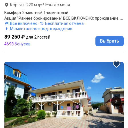
Кореиз
·
220
м до
Черного моря
Комфорт 2-местный 1-комнатный
Акция "Раннее бронирование" ВСЁ ВКЛЮЧЕНО: проживание, 3-разовое питание (шведский стол; при низкой загрузке меню-заказ), обслуживание по системе "всё включено"
Все включено
·
Бесплатная отмена
Моментальное подтверждение
89 250 ₽
для 2 гостей
Выбрать
4698 бонусов