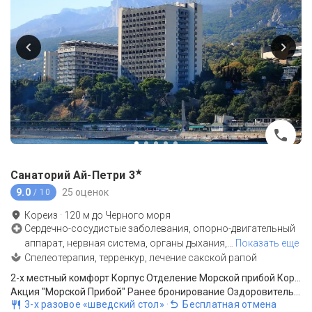
★
Санаторий Ай-Петри
3
9.0
25 оценок
/ 10
Кореиз
·
120
м до
Черного моря
Сердечно-сосудистые заболевания, опорно-двигательный
аппарат, нервная система, органы дыхания,
…
Показать еще
Спелеотерапия, терренкур, лечение сакской рапой
2-x местный комфорт Корпус Отделение Морской прибой Корпус 2 (без балкона)
Акция "Морской Прибой" Ранее бронирование Оздоровительный-15% МУЛЬТИ
3-х разовое «шведский стол»
·
Бесплатная отмена