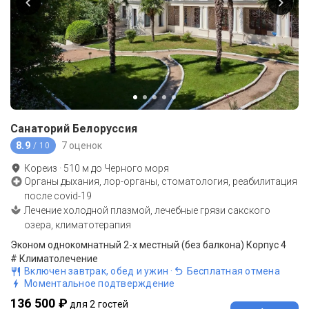
Санаторий Белоруссия
8.9
7 оценок
/ 10
Кореиз
·
510
м до
Черного моря
Органы дыхания, лор-органы, стоматология, реабилитация
после covid-19
Лечение холодной плазмой, лечебные грязи сакского
озера, климатотерапия
Эконом однокомнатный 2-х местный (без балкона) Корпус 4
# Климатолечение
Включен завтрак, обед и ужин
·
Бесплатная отмена
Моментальное подтверждение
136 500 ₽
для 2 гостей