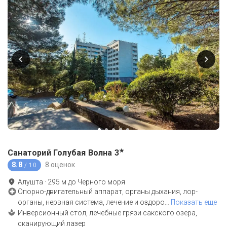
★
Санаторий Голубая Волна
3
8.8
8 оценок
/ 10
Алушта
·
295
м до
Черного моря
Опорно-двигательный аппарат, органы дыхания, лор-
органы, нервная система, лечение и оздоро
…
Показать еще
Инверсионный стол, лечебные грязи сакского озера,
сканирующий лазер