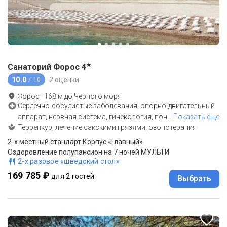
★
Санаторий Форос
4
10.0
2 оценки
/ 10
Форос
·
168
м до
Черного моря
Сердечно-сосудистые заболевания, опорно-двигательный
аппарат, нервная система, гинекология, поч
…
Показать еще
Терренкур, лечение сакскими грязями, озонотерапия
2-x местный стандарт Корпус «Главный»
Оздоровление полупансион на 7 ночей МУЛЬТИ
2-х разовое «шведский стол»
169 785 ₽
для 2 гостей
Выбрать