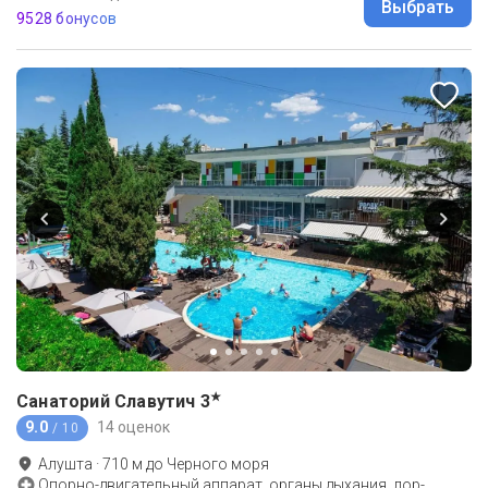
Выбрать
9528 бонусов
★
Санаторий Славутич
3
9.0
14 оценок
/ 10
Алушта
·
710
м до
Черного моря
Опорно-двигательный аппарат, органы дыхания, лор-