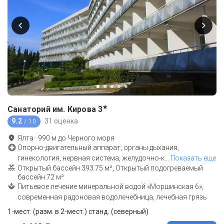
★
Санаторий им. Кирова
3
9.2
31 оценка
/ 10
Ялта
·
990
м до
Черного моря
Опорно-двигательный аппарат, органы дыхания,
гинекология, нервная система, желудочно-к
…
Показать еще
Открытый бассейн 393.75 м², Открытый подогреваемый
бассейн 72 м²
Питьевое лечение минеральной водой «Моршинская 6»,
современная радоновая водолечебница, лечебная грязь
1-мест. (разм. в 2-мест.) станд. (северный)