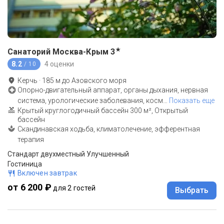
★
Санаторий Москва-Крым
3
8.2
4 оценки
/ 10
Керчь
·
185
м до
Азовского моря
Опорно-двигательный аппарат, органы дыхания, нервная
система, урологические заболевания, косм
…
Показать еще
Крытый круглогодичный бассейн 300 м², Открытый
бассейн
Скандинавская ходьба, климатолечение, эфферентная
терапия
Стандарт двухместный Улучшенный
Гостиница
Включен завтрак
от 6 200 ₽
для 2 гостей
Выбрать