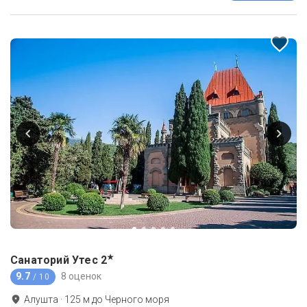
★
Санаторий Утес
2
9.7
8 оценок
/ 10
Алушта
·
125
м до
Черного моря