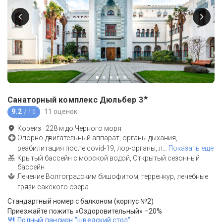
★
Санаторный комплекс Дюльбер
3
9.2
11 оценок
/ 10
Кореиз
·
228
м до
Черного моря
Опорно-двигательный аппарат, органы дыхания,
реабилитация после covid-19, лор-органы, л
…
Показать еще
Крытый бассейн с морской водой, Открытый сезонный
бассейн
Лечение Волгоградским бишофитом, терренкур, лечебные
грязи сакского озера
Стандартный номер с балконом (корпус №2)
Приезжайте пожить «Оздоровительный» –20%
Полный пансион "шведский стол"