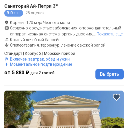
★
Санаторий Ай-Петри
3
9.0
25 оценок
/ 10
Кореиз
·
120
м до
Черного моря
Сердечно-сосудистые заболевания, опорно-двигательный
аппарат, нервная система, органы дыхания,
…
Показать еще
Крытый лечебный бассейн
Спелеотерапия, терренкур, лечение сакской рапой
Стандарт | Корпус 2 | Морской прибой
Включен завтрак, обед и ужин
Моментальное подтверждение
от 5 880 ₽
для 2 гостей
Выбрать