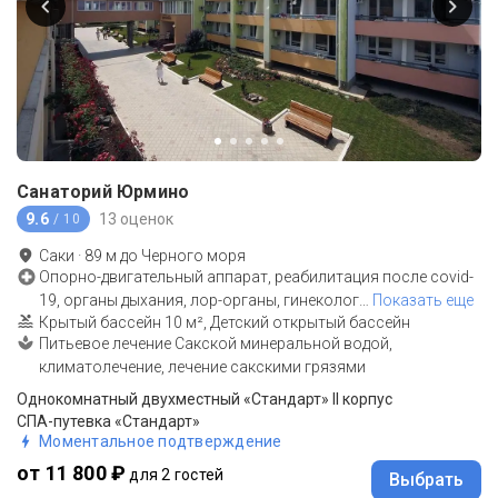
Санаторий Юрмино
9.6
13 оценок
/ 10
Саки
·
89
м до
Черного моря
Опорно-двигательный аппарат, реабилитация после covid-
19, органы дыхания, лор-органы, гинеколог
…
Показать еще
Крытый бассейн 10 м², Детский открытый бассейн
Питьевое лечение Сакской минеральной водой,
климатолечение, лечение сакскими грязями
Однокомнатный двухместный «Стандарт» II корпус
СПА-путевка «Стандарт»
Моментальное подтверждение
от 11 800 ₽
для 2 гостей
Выбрать