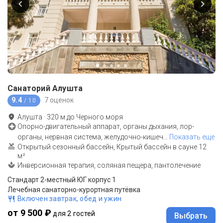
Санаторий Алушта
9.4
7 оценок
/ 10
Алушта
·
320
м до
Черного моря
Опорно-двигательный аппарат, органы дыхания, лор-
органы, нервная система, желудочно-кишеч
…
Показать еще
Открытый сезонный бассейн, Крытый бассейн в сауне 12
м²
Инверсионная терапия, соляная пещера, пантолечение
Стандарт 2-местный ЮГ корпус 1
Лечебная санаторно-курортная путёвка
Включен завтрак, обед и ужин
от 9 500 ₽
для 2 гостей
Выбрать