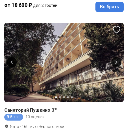
от 18 600 ₽
для 2 гостей
Выбрать
★
Санаторий Пушкино
3
9.5
10 оценок
/ 10
Ялта
·
160
м до
Черного моря