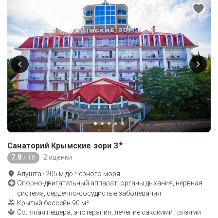
★
Санаторий Крымские зори
3
7.8
2 оценки
/ 10
Алушта
·
205
м до
Черного моря
Опорно-двигательный аппарат, органы дыхания, нервная
система, сердечно-сосудистые заболевания
Крытый бассейн 90 м²
Соляная пещера, энотерапия, лечение сакскими грязями