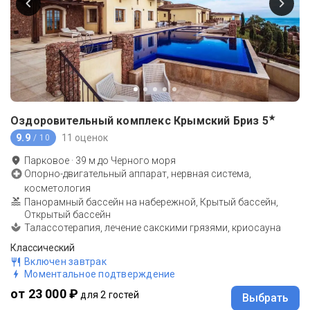
★
Оздоровительный комплекс Крымский Бриз
5
9.9
11 оценок
/ 10
Парковое
·
39
м до
Черного моря
Опорно-двигательный аппарат, нервная система,
косметология
Панорамный бассейн на набережной, Крытый бассейн,
Открытый бассейн
Талассотерапия, лечение сакскими грязями, криосауна
Классический
Включен завтрак
Моментальное подтверждение
от 23 000 ₽
для 2 гостей
Выбрать