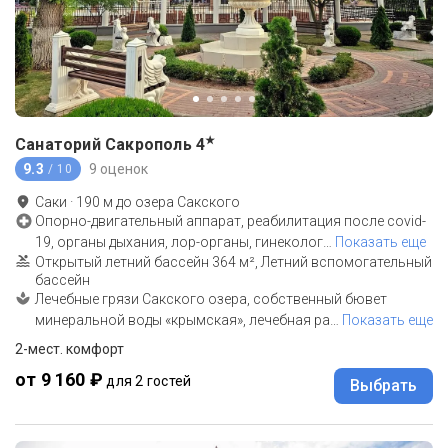
★
Санаторий Сакрополь
4
9.3
9 оценок
/ 10
Саки
·
190
м до
озера Сакского
Опорно-двигательный аппарат, реабилитация после covid-
19, органы дыхания, лор-органы, гинеколог
…
Показать еще
Открытый летний бассейн 364 м², Летний вспомогательный
бассейн
Лечебные грязи Сакского озера, собственный бювет
минеральной воды «крымская», лечебная ра
…
Показать еще
2-мест. комфорт
от 9 160 ₽
для 2 гостей
Выбрать