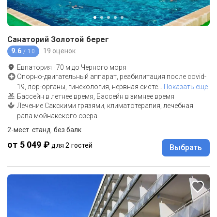
Санаторий Золотой берег
9.6
19 оценок
/ 10
Евпатория
·
70
м до
Черного моря
Опорно-двигательный аппарат, реабилитация после covid-
19, лор-органы, гинекология, нервная систе
…
Показать еще
Бассейн в летнее время, Бассейн в зимнее время
Лечение Сакскими грязями, климатотерапия, лечебная
рапа мойнакского озера
2-мест. станд. без балк.
от 5 049 ₽
для 2 гостей
Выбрать