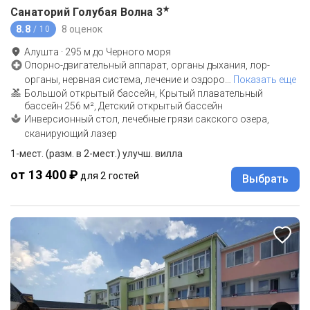
★
Санаторий Голубая Волна
3
8.8
8 оценок
/ 10
Алушта
·
295
м до
Черного моря
Опорно-двигательный аппарат, органы дыхания, лор-
органы, нервная система, лечение и оздоро
…
Показать еще
Большой открытый бассейн, Крытый плавательный
бассейн 256 м², Детский открытый бассейн
Инверсионный стол, лечебные грязи сакского озера,
сканирующий лазер
1-мест. (разм. в 2-мест.) улучш. вилла
от 13 400 ₽
для 2 гостей
Выбрать