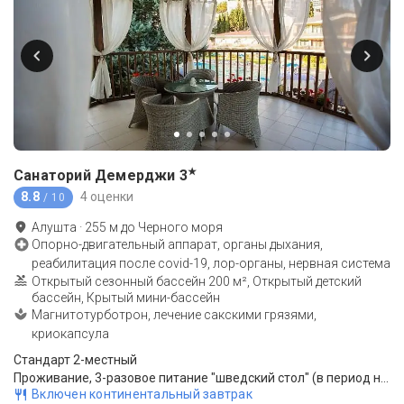
★
Санаторий Демерджи
3
8.8
4 оценки
/ 10
Алушта
·
255
м до
Черного моря
Опорно-двигательный аппарат, органы дыхания,
реабилитация после covid-19, лор-органы, нервная система
Открытый сезонный бассейн 200 м², Открытый детский
бассейн, Крытый мини-бассейн
Магнитотурботрон, лечение сакскими грязями,
криокапсула
Стандарт 2-местный
Проживание, 3-разовое питание "шведский стол" (в период низкой загрузки - комплексное питание)
Включен континентальный завтрак