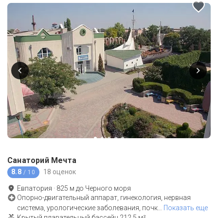
Санаторий Мечта
8.8
18 оценок
/ 10
Евпатория
·
825
м до
Черного моря
Опорно-двигательный аппарат, гинекология, нервная
система, урологические заболевания, почк
…
Показать еще
Крытый плавательный бассейн 212.5 м²