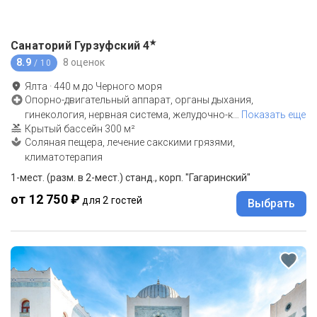
★
Санаторий Гурзуфский
4
8.9
8 оценок
/ 10
Ялта
·
440
м до
Черного моря
Опорно-двигательный аппарат, органы дыхания,
гинекология, нервная система, желудочно-к
…
Показать еще
Крытый бассейн 300 м²
Соляная пещера, лечение сакскими грязями,
климатотерапия
1-мест. (разм. в 2-мест.) станд., корп. "Гагаринский"
от 12 750 ₽
для 2 гостей
Выбрать