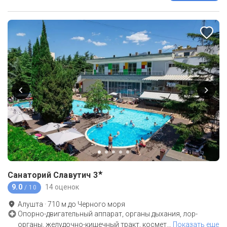
★
Санаторий Славутич
3
9.0
14 оценок
/ 10
Алушта
·
710
м до
Черного моря
Опорно-двигательный аппарат, органы дыхания, лор-
органы, желудочно-кишечный тракт, космет
…
Показать еще