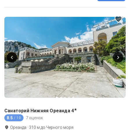
★
Санаторий Нижняя Ореанда
4
8.5
7 оценок
/ 10
Ореанда
·
310
м до
Черного моря