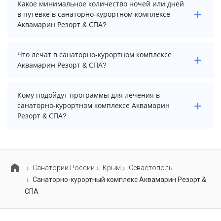
Для детей в санаторно-курортном комплексе
Какое минимальное количество ночей или дней
Аквамарин Резорт & СПА работает анимационный
в путевке в санаторно-курортном комплексе
персонал, детская площадка, игровая комната и няня
Аквамарин Резорт & СПА?
/ услуги по уходу за детьми. Также на территории
есть детский бассейн.
Минимальный срок путевки зависит от выбранного
Что лечат в санаторно-курортном комплексе
тарифа. Для тарифа с лечением рекомендуем
Аквамарин Резорт & СПА?
выбирать срок не менее 7 ночей (дней).
Основные профили лечения в санаторно-курортном
Кому подойдут программы для лечения в
комплексе: реабилитация после covid-19, избыточный
санаторно-курортном комплексе Аквамарин
вес и ожирение и detox.
Резорт & СПА?
В санаторно-курортном комплексе Аквамарин Резорт
& СПА предусмотрены специализированные
программы лечения взрослых и детей.
Cанатории России
Крым
Севастополь
Санаторно-курортный комплекс Аквамарин Резорт &
СПА