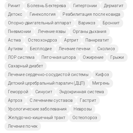
Ринит
Болезнь Бехтерева
Гипертонии
Дерматит
Детокс
Гинекология
Реабилитация после ковида
Опорно-двигательный аппарат
Варикоз
Бронхит
Пневмонии
Лечение язвы
Органы дыхания
Астма
Остеохондроз
Артрит
Панкреатит
Аутизм
Бесплодие
Лечение печени
Сколиоз
ЛОР система
Пяточная шпора
Ожирение
Грыжи
Сахарный диабет
Лечение сердечно-сосудистой системы
Кифоз
Детский церебральный паралич (ДЦП)
Мигрень
Геморрой
Синусит
Эндокринная система
Артроз
С лечением суставов
Гастрит
Урологические заболевания
Неврозы
Желудочно-кишечный тракт
Остеопороз
Лечение почек