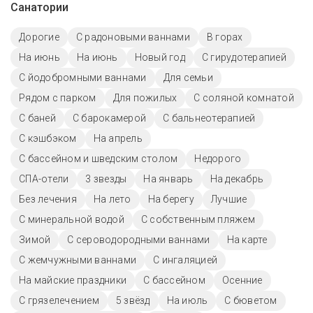
Санатории
Дорогие
С радоновыми ваннами
В горах
На июнь
На июнь
Новый год
С гирудотерапией
С йодобромными ваннами
Для семьи
Рядом с парком
Для пожилых
С соляной комнатой
С баней
С барокамерой
С бальнеотерапией
С кэшбэком
На апрель
С бассейном и шведским столом
Недорого
СПА-отели
3 звезды
На январь
На декабрь
Без лечения
На лето
На берегу
Лучшие
С минеральной водой
С собственным пляжем
Зимой
С сероводородными ваннами
На карте
С жемчужными ваннами
С ингаляцией
На майские праздники
C бассейном
Осенние
С грязелечением
5 звёзд
На июль
С бюветом