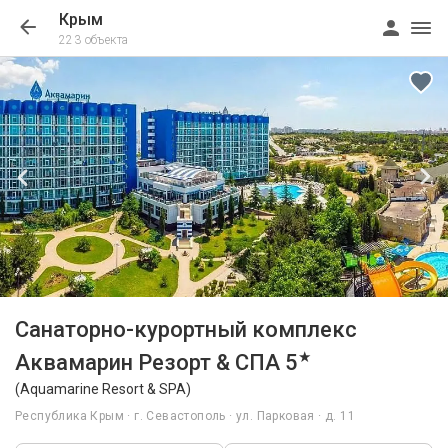
Крым
223 объекта
1/146
Санаторно-курортный комплекс
★
Аквамарин Резорт & СПА 5
(Aquamarine Resort & SPA)
Республика Крым · г. Севастополь · ул. Парковая · д. 11