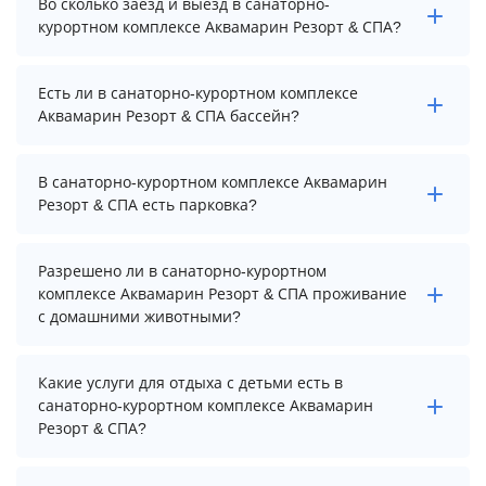
Во сколько заезд и выезд в санаторно-
комплексе Аквамарин Резорт & СПА начинается от
курортном комплексе Аквамарин Резорт & СПА?
27600 рублей. Чтобы увидеть актуальные цены на
проживание, выберите нужные даты и количество
Заезд возможен после 14:00, а выезд необходимо
гостей.
Есть ли в санаторно-курортном комплексе
осуществить до 12:00.
Аквамарин Резорт & СПА бассейн?
Да. Всего на территории санаторно-курортного
В санаторно-курортном комплексе Аквамарин
комплекса Аквамарин Резорт & СПА бассейнов: 3. А
Резорт & СПА есть парковка?
именно: крытый бассейн аква-комплекса, открытый
бассейн, детская зона крытого бассейна. Более
В санаторно-курортном комплексе Аквамарин Резорт
точную информацию Вы можете уточнить по
Разрешено ли в санаторно-курортном
& СПА есть парковка, уточните информацию перед
телефону у менеджера.
комплексе Аквамарин Резорт & СПА проживание
бронированием у менеджера, возможно, услуга
с домашними животными?
оплачивается отдельно.
Проживание с домашними животными запрещено.
Какие услуги для отдыха с детьми есть в
санаторно-курортном комплексе Аквамарин
Резорт & СПА?