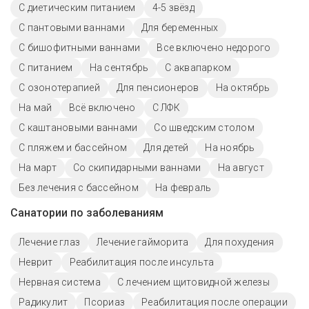
С диетическим питанием
4-5 звёзд
С пантовыми ваннами
Для беременных
С бишофитными ваннами
Все включено недорого
С питанием
На сентябрь
С аквапарком
С озонотерапией
Для пенсионеров
На октябрь
На май
Всё включено
С ЛФК
С каштановыми ваннами
Со шведским столом
С пляжем и бассейном
Для детей
На ноябрь
На март
Со скипидарными ваннами
На август
Без лечения с бассейном
На февраль
Санатории по заболеваниям
Лечение глаз
Лечение гайморита
Для похудения
Неврит
Реабилитация после инсульта
Нервная система
С лечением щитовидной железы
Радикулит
Псориаз
Реабилитация после операции