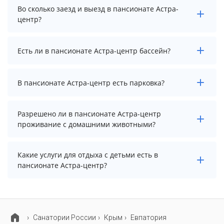
Стоимость проживания в пансионате Астра-центр
Во сколько заезд и выезд в пансионате Астра-
начинается от 4500 рублей. Чтобы увидеть
центр?
актуальные цены на проживание, выберите нужные
даты и количество гостей.
Заезд возможен после 14:00, а выезд необходимо
Есть ли в пансионате Астра-центр бассейн?
осуществить до 12:00.
В пансионате Астра-центр нет бассейна.
В пансионате Астра-центр есть парковка?
В пансионате Астра-центр есть парковка, уточните
Разрешено ли в пансионате Астра-центр
информацию перед бронированием у менеджера,
проживание с домашними животными?
возможно, услуга оплачивается отдельно.
Проживание с домашними животными запрещено.
Какие услуги для отдыха с детьми есть в
пансионате Астра-центр?
Для детей в пансионате Астра-центр работает
детская площадка.
Cанатории России
Крым
Евпатория