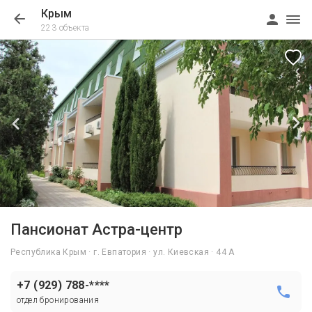
Крым
223 объекта
1/39
Пансионат Астра-центр
Республика Крым · г. Евпатория · ул. Киевская · 44 А
+7 (929) 788-****
отдел бронирования