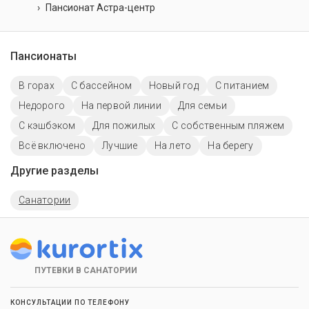
Пансионат Астра-центр
Пансионаты
В горах
C бассейном
Новый год
С питанием
Недорого
На первой линии
Для семьи
С кэшбэком
Для пожилых
С собственным пляжем
Всё включено
Лучшие
На лето
На берегу
Другие разделы
Санатории
ПУТЕВКИ В САНАТОРИИ
КОНСУЛЬТАЦИИ ПО ТЕЛЕФОНУ