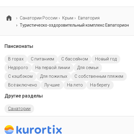
Для детей в туристическо-оздоровительном
комплексе Евпаторион работает анимационный
персонал, детская площадка и игровая комната.
Cанатории России
Крым
Евпатория
Туристическо-оздоровительный комплекс Евпаторион
Пансионаты
В горах
С питанием
C бассейном
Новый год
Недорого
На первой линии
Для семьи
С кэшбэком
Для пожилых
С собственным пляжем
Всё включено
Лучшие
На лето
На берегу
Другие разделы
Санатории