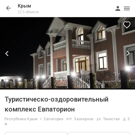
Крым
223 объекта
1/24
Туристическо-оздоровительный
комплекс Евпаторион
Республика Крым · г. Евпатория · пгт. Заозерное · ул. Тенистая · д. 3
ж