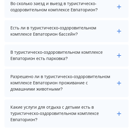
Стоимость проживания в туристическо-
Во сколько заезд и выезд в туристическо-
оздоровительном комплексе Евпаторион начинается
оздоровительном комплексе Евпаторион?
от 5000 рублей. Чтобы увидеть актуальные цены на
проживание, выберите нужные даты и количество
Заезд возможен после 14:00, а выезд необходимо
гостей.
Есть ли в туристическо-оздоровительном
осуществить до 12:00.
комплексе Евпаторион бассейн?
В туристическо-оздоровительном комплексе
В туристическо-оздоровительном комплексе
Евпаторион есть открытый подогреваемый бассейн.
Евпаторион есть парковка?
В туристическо-оздоровительном комплексе
Разрешено ли в туристическо-оздоровительном
Евпаторион есть парковка, уточните информацию
комплексе Евпаторион проживание с
перед бронированием у менеджера, возможно, услуга
домашними животными?
оплачивается отдельно.
Проживание с домашними животными разрешено.
Какие услуги для отдыха с детьми есть в
Однако, это может оплачиваться дополнительно.
туристическо-оздоровительном комплексе
Евпаторион?