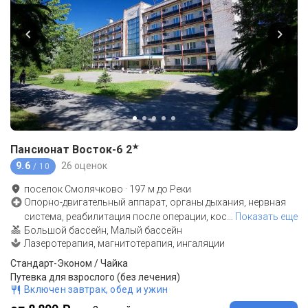
★
Пансионат Восток-6
2
9.6
26 оценок
/ 10
поселок Смолячково
·
197
м до
Реки
Опорно-двигательный аппарат, органы дыхания, нервная
система, реабилитация после операции, кос
…
Показать еще
Большой бассейн, Малый бассейн
Лазеротерапия, магнитотерапия, ингаляции
Стандарт-Эконом / Чайка
Путевка для взрослого (без лечения)
Включен завтрак, обед и ужин