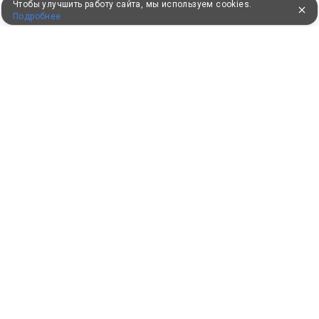
Чтобы улучшить работу сайта, мы используем cookies.
Подробнее
ПУТЕВКИ В САНАТОРИИ
КОНСУЛЬТАЦИИ ПО ТЕЛЕФОНУ
8 (800) 550-0810
Бесплатно по России
КЛИЕНТАМ
Как забронировать
Как оплатить
Бонусная программа
Акции
Пользовательское соглашение