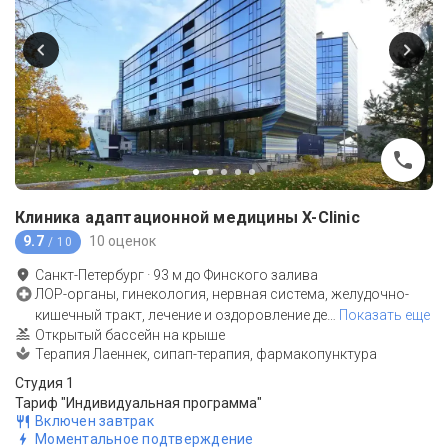
Клиника адаптационной медицины X-Clinic
9.7
10 оценок
/ 10
Санкт-Петербург
·
93
м до
Финского залива
ЛОР-органы, гинекология, нервная система, желудочно-
кишечный тракт, лечение и оздоровление де
…
Показать еще
Открытый бассейн на крыше
Терапия Лаеннек, сипап-терапия, фapмaкoпyнктypa
Студия 1
Тариф "Индивидуальная программа"
Включен завтрак
Моментальное подтверждение