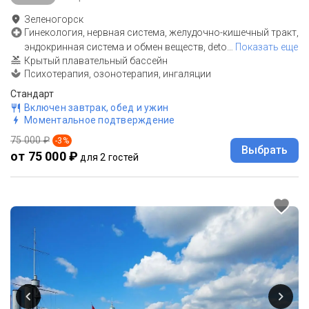
Зеленогорск
Гинекология, нервная система, желудочно-кишечный тракт,
эндокринная система и обмен веществ, deto
…
Показать еще
Крытый плавательный бассейн
Психотерапия, озонотерапия, ингаляции
Стандарт
Включен завтрак, обед и ужин
Моментальное подтверждение
75 000 ₽
-
3
%
Выбрать
от 75 000 ₽
для 2 гостей