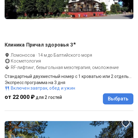
★
Клиника Причал здоровья
3
Ломоносов
·
14
м до
Балтийского моря
Косметология
RF-лифтинг, безыгольная мезотерапия, омоложение
Стандартный двухместный номер с 1 кроватью или 2 отдельными кроватями
Экспресс программа на 3 дня
Включен завтрак, обед и ужин
от 22 000 ₽
для 2 гостей
Выбрать