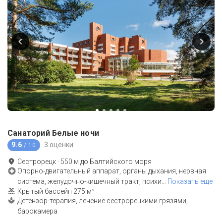
Санаторий Белые ночи
9.6
3 оценки
/ 10
Сестрорецк
·
550
м до
Балтийского моря
Опорно-двигательный аппарат, органы дыхания, нервная
система, желудочно-кишечный тракт, психи
…
Показать еще
Крытый бассейн 275 м²
Детензор-терапия, лечение cестрорецкими грязями,
барокамера