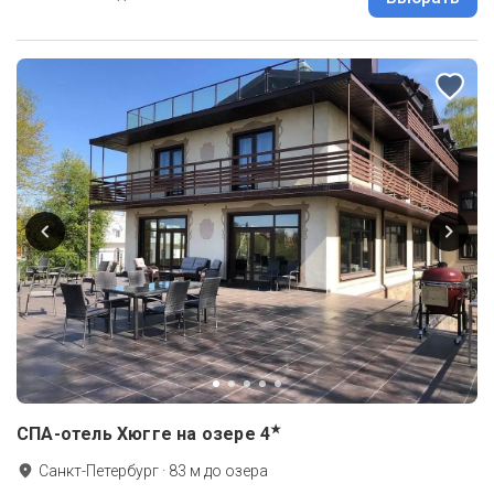
★
СПА-отель Хюгге на озере
4
Санкт-Петербург
·
83
м до
озера