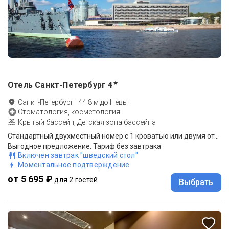
★
Отель Санкт-Петербург
4
Санкт-Петербург
·
44.8
м до
Невы
Стоматология, косметология
Крытый бассейн, Детская зона бассейна
Стандартный двухместный номер с 1 кроватью или двумя отдельными кроватями и видом во двор
Выгодное предложение. Тариф без завтрака
Включен завтрак "шведский стол"
Моментальное подтверждение
от 5 695 ₽
для 2 гостей
Выбрать