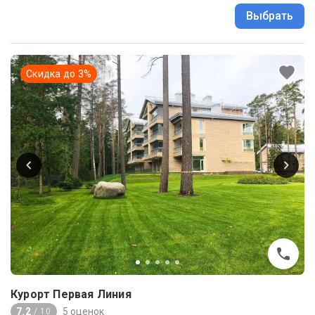
Выбрать
Скидка до
3
%
Курорт Первая Линия
7.2
5 оценок
/ 10