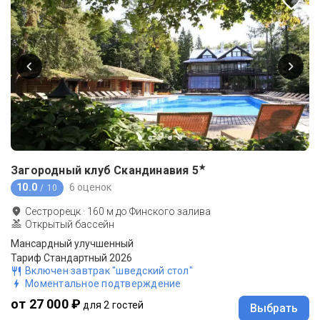
★
Загородный клуб Скандинавия
5
10.0
6 оценок
/ 10
Сестрорецк
·
160
м до
Финского залива
Открытый бассейн
Мансардный улучшенный
Тариф Стандартный 2026
Включен завтрак "шведский стол"
Моментальное подтверждение
от 27 000 ₽
для 2 гостей
Выбрать