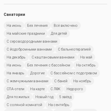
Санатории
На июнь
Без лечения
Всё включено
На майские праздники
Для детей
С сероводородными ваннами
С йодобромными ваннами
С бальнеотерапией
На декабрь
С каштановыми ваннами
На май
На июнь
Без лечения с бассейном
На октябрь
На январь
Дорогие
С бассейном с подогревом
С жемчужными ваннами
С баней
На ноябрь
СПА-отели
На карте
С ЛФК
Недорого
Для пожилых
Новый год
5 звёзд
С соляной комнатой
На сентябрь