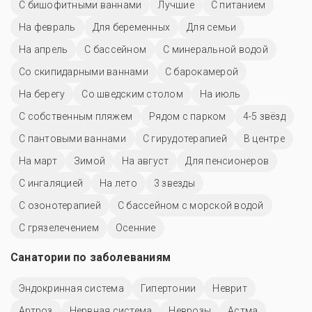
С бишофитными ваннами
Лучшие
С питанием
На февраль
Для беременных
Для семьи
На апрель
C бассейном
С минеральной водой
Со скипидарными ваннами
С барокамерой
На берегу
Со шведским столом
На июль
С собственным пляжем
Рядом с парком
4-5 звёзд
С пантовыми ваннами
С гирудотерапией
В центре
На март
Зимой
На август
Для пенсионеров
С ингаляцией
На лето
3 звезды
С озонотерапией
С бассейном с морской водой
С грязелечением
Осенние
Санатории по заболеваниям
Эндокринная система
Гипертонии
Неврит
Артроз
Нервная система
Неврозы
Астма