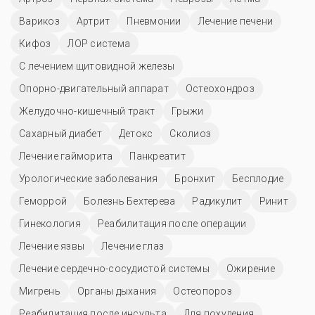
Варикоз
Артрит
Пневмонии
Лечение печени
Кифоз
ЛОР система
С лечением щитовидной железы
Опорно-двигательный аппарат
Остеохондроз
Желудочно-кишечный тракт
Грыжи
Сахарный диабет
Детокс
Сколиоз
Лечение гайморита
Панкреатит
Урологические заболевания
Бронхит
Бесплодие
Геморрой
Болезнь Бехтерева
Радикулит
Ринит
Гинекология
Реабилитация после операции
Лечение язвы
Лечение глаз
Лечение сердечно-сосудистой системы
Ожирение
Мигрень
Органы дыхания
Остеопороз
Реабилитация после инсульта
Для похудения