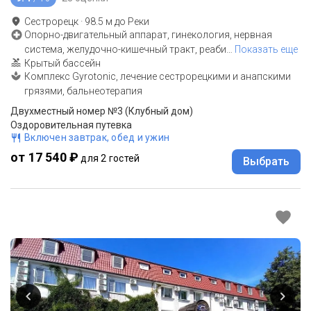
Сестрорецк
·
98.5
м до
Реки
Опорно-двигательный аппарат, гинекология, нервная
система, желудочно-кишечный тракт, реаби
…
Показать еще
Крытый бассейн
Комплекс Gyrotonic, лечение сестрорецкими и анапскими
грязями, бальнеотерапия
Двухместный номер №3 (Клубный дом)
Оздоровительная путевка
Включен завтрак, обед и ужин
от 17 540 ₽
для 2 гостей
Выбрать