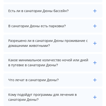
актуальные цены на проживание, выберите нужные
даты и количество гостей.
Заезд возможен после 9:00, а выезд необходимо
Есть ли в санатории Дюны бассейн?
осуществить до 19:00.
В санатории Дюны есть крытый бассейн.
В санатории Дюны есть парковка?
Температура в бассейне: 29 °C.
В санатории Дюны есть парковка, уточните
Разрешено ли в санатории Дюны проживание с
информацию перед бронированием у менеджера,
домашними животными?
возможно, услуга оплачивается отдельно.
Проживание с домашними животными разрешено.
Какое минимальное количество ночей или дней
Однако, это может оплачиваться дополнительно.
в путевке в санатории Дюны?
Минимальный срок путевки зависит от выбранного
Что лечат в санатории Дюны?
тарифа. Для тарифа с лечением рекомендуем
выбирать срок не менее 7 ночей (дней).
Основные профили лечения в санатории: опорно-
Кому подойдут программы для лечения в
двигательный аппарат, гинекология и нервная
санатории Дюны?
система.