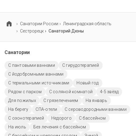
В санатории Дюны предусмотрены
специализированные программы лечения взрослых
и детей.
Cанатории России
Ленинградская область
Сестрорецк
Санаторий Дюны
Санатории
С пантовыми ваннами
С гирудотерапией
С йодобромными ваннами
С термальными источниками
Новый год
Рядом с парком
С соляной комнатой
4-5 звёзд
Для пожилых
С грязелечением
На январь
На берегу
СПА-отели
С сероводородными ваннами
С озонотерапией
Недорого
C бассейном
На июль
Без лечения с бассейном
С бассейном и шведским столом
Зимой