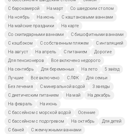
С барокамерой
На март
Со шведским столом
На ноябрь
На июнь
С каштановыми ваннами
На майские праздники
На карте
Со скипидарными ваннами
С бишофитными ваннами
С кэшбэком
С собственным пляжем
С ингаляцией
На август
На апрель
С питанием
Дорогие
Для пенсионеров
Все включено недорого
На сентябрь
Для беременных
На лето
5 звёзд
Лучшие
Всё включено
С ЛФК
Для семьи
Без лечения
С минеральной водой
3 звезды
С диетическим питанием
На май
На декабрь
На февраль
На июнь
С бассейном с морской водой
Осенние
С бассейном с подогревом
На октябрь
Для детей
С баней
С жемчужными ваннами