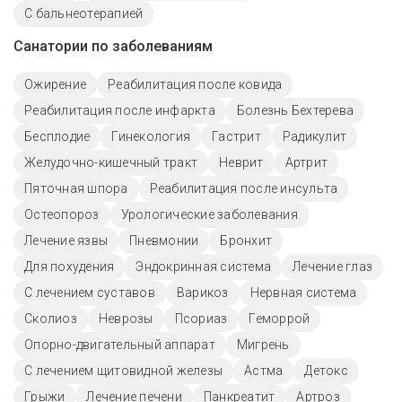
С бальнеотерапией
Санатории по заболеваниям
Ожирение
Реабилитация после ковида
Реабилитация после инфаркта
Болезнь Бехтерева
Бесплодие
Гинекология
Гастрит
Радикулит
Желудочно-кишечный тракт
Неврит
Артрит
Пяточная шпора
Реабилитация после инсульта
Остеопороз
Урологические заболевания
Лечение язвы
Пневмонии
Бронхит
Для похудения
Эндокринная система
Лечение глаз
С лечением суставов
Варикоз
Нервная система
Сколиоз
Неврозы
Псориаз
Геморрой
Опорно-двигательный аппарат
Мигрень
С лечением щитовидной железы
Астма
Детокс
Грыжи
Лечение печени
Панкреатит
Артроз