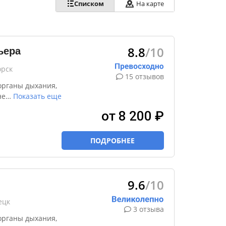
Списком
На карте
8.8
/10
ьера
орск
15 отзывов
органы дыхания,
не
…
Показать еще
от 8 200 ₽
ПОДРОБНЕЕ
9.6
/10
ецк
3 отзыва
органы дыхания,