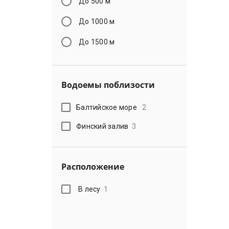
До 500 м
До 1000 м
До 1500 м
Водоемы поблизости
Балтийское море
2
Финский залив
3
Расположение
В лесу
1